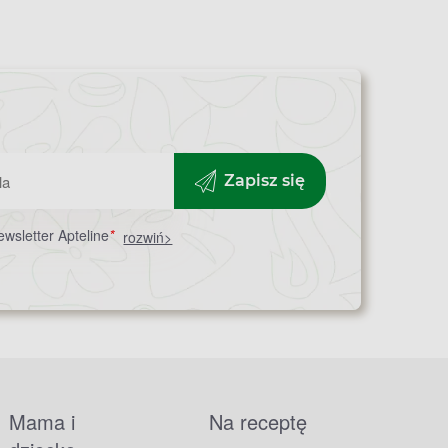
Zapisz się
wsletter Apteline
*
rozwiń>
Mama i
Na receptę