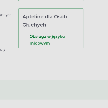
zynnych
Apteline dla Osób
Głuchych
Obsługa w języku
migowym
uty