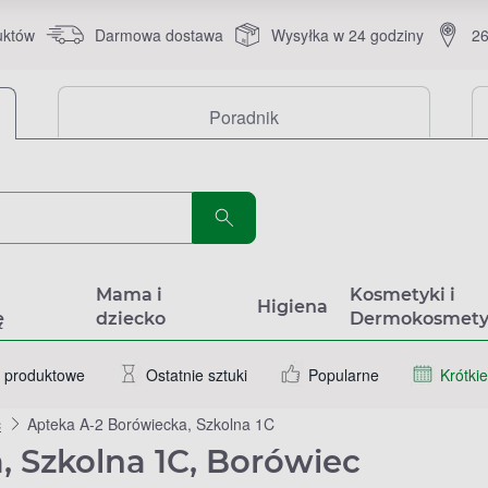
uktów
Darmowa dostawa
Wysyłka w 24 godziny
26
Poradnik
a
Mama i
Kosmetyki i
Higiena
ę
dziecko
Dermokosmety
 produktowe
Ostatnie sztuki
Popularne
Krótkie
c
Apteka A-2 Borówiecka, Szkolna 1C
, Szkolna 1C, Borówiec