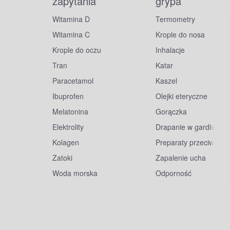
zapytania
grypa
Witamina D
Termometry
Witamina C
Krople do nosa
Krople do oczu
Inhalacje
Tran
Katar
Paracetamol
Kaszel
Ibuprofen
Olejki eteryczne
Melatonina
Gorączka
Elektrolity
Drapanie w gardle
Kolagen
Preparaty przeciwwiru
Zatoki
Zapalenie ucha
Woda morska
Odporność