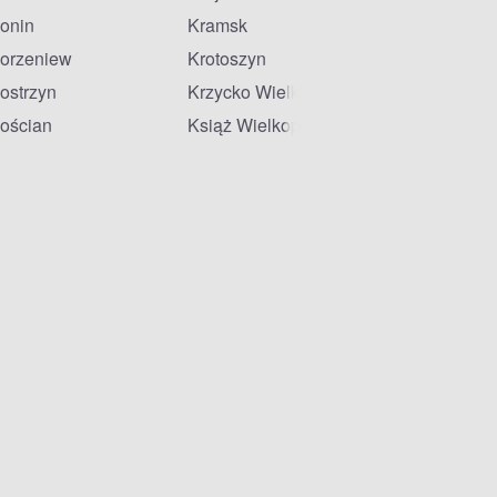
onin
Kramsk
orzeniew
Krotoszyn
ostrzyn
Krzycko Wielkie
ościan
Książ Wielkopolski