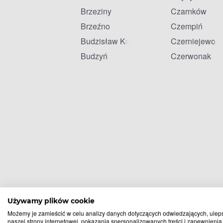
Brzeziny
Czarnków
Brzeźno
Czempiń
Budzisław Kościelny
Czerniejewo
Budzyń
Czerwonak
Używamy plików cookie
Możemy je zamieścić w celu analizy danych dotyczących odwiedzających, ulep
naszej strony internetowej, pokazania spersonalizowanych treści i zapewnienia