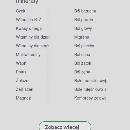
minerały
Cynk
Ból brzucha
Witamina B12
Ból gardła
Kwasy omega
Ból głowy
Witaminy dla dzieci
Migrena
Witaminy dla seniorów
Ból pleców
Multiwitaminy
Ból ucha
Wapń
Ból zatok
Potas
Ból zęba
sowe
Żelazo
Bóle menstruacyjne
Żeń-szeń
Bóle mięśniowo-stawowe
Magnez
Kompresy żelowe
Zobacz więcej