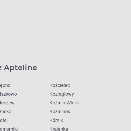
z Apteline
ępno
Kościelec
iszkowo
Koziegłowy
leczew
Koźmin Wielkopolski
łecko
Koźminek
oło
Kórnik
omorniki
Krajenka