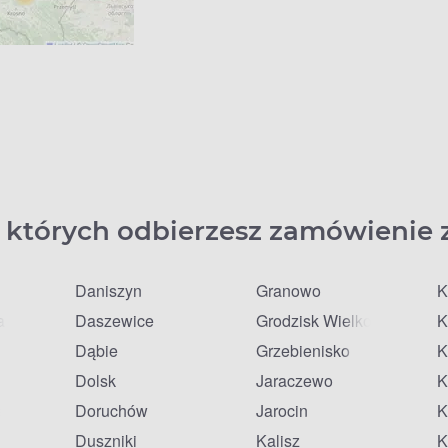
 których odbierzesz zamówienie 
Daniszyn
Granowo
K
a
Daszewice
Grodzisk Wielkopolski
K
Dąbie
Grzebienisko
K
Dolsk
Jaraczewo
K
lkie
Doruchów
Jarocin
K
Duszniki
Kalisz
K