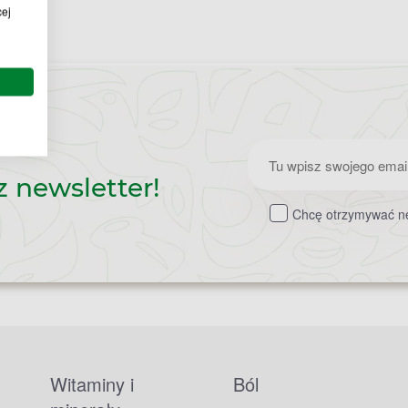
cej
Zapisz
z newsletter!
do
Chcę otrzymywać ne
newslettera
Witaminy i
Ból