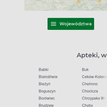
Województwa
Apteki, w
Babki
Buk
Białośliwie
Ceków-Koloni
Bieżyń
Chełmno
Boguszyn
Chocicza
Borówiec
Chrzypsko Wie
Brudzew
Chyby