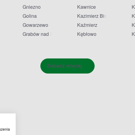
Gniezno
Kawnice
K
Golina
Kazimierz Biskupi
K
Gowarzewo
Kaźmierz
K
Grabów nad Prosną
Kębłowo
K
Zobacz więcej
szenia