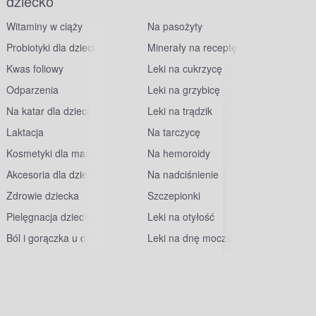
dziecko
Witaminy w ciąży
Na pasożyty
Probiotyki dla dzieci
Minerały na receptę
Kwas foliowy
Leki na cukrzycę
Odparzenia
Leki na grzybicę
Na katar dla dzieci
Leki na trądzik
Laktacja
Na tarczycę
Kosmetyki dla mam
Na hemoroidy
Akcesoria dla dzieci
Na nadciśnienie
Zdrowie dziecka
Szczepionki
Pielęgnacja dziecka
Leki na otyłość
Ból i gorączka u dzieci
Leki na dnę moczanową