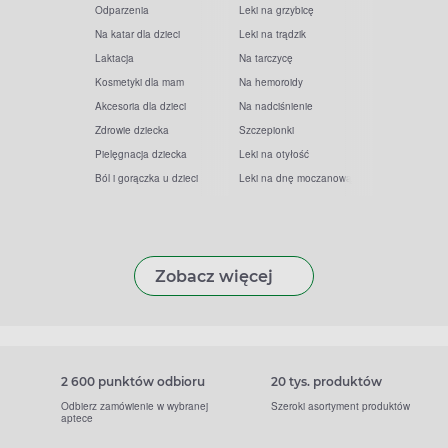
Odparzenia
Leki na grzybicę
Na katar dla dzieci
Leki na trądzik
Laktacja
Na tarczycę
Kosmetyki dla mam
Na hemoroidy
Akcesoria dla dzieci
Na nadciśnienie
Zdrowie dziecka
Szczepionki
Pielęgnacja dziecka
Leki na otyłość
Ból i gorączka u dzieci
Leki na dnę moczanową
Zobacz więcej
2 600 punktów odbioru
20 tys. produktów
Odbierz zamówienie w wybranej
Szeroki asortyment produktów
aptece