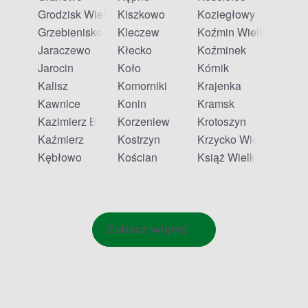
Grodzisk Wielkopolski
Kiszkowo
Koziegłowy
Grzebienisko
Kleczew
Koźmin Wielkopolski
Jaraczewo
Kłecko
Koźminek
Jarocin
Koło
Kórnik
Kalisz
Komorniki
Krajenka
Kawnice
Konin
Kramsk
Kazimierz Biskupi
Korzeniew
Krotoszyn
Kaźmierz
Kostrzyn
Krzycko Wielkie
Kębłowo
Kościan
Książ Wielkopolski
Zobacz więcej