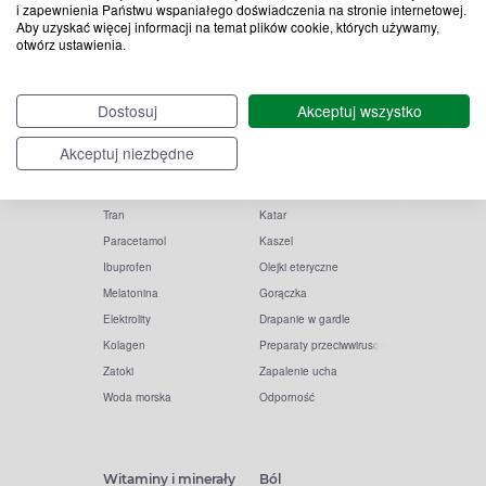
i zapewnienia Państwu wspaniałego doświadczenia na stronie internetowej.
Aby uzyskać więcej informacji na temat plików cookie, których używamy,
otwórz ustawienia.
Popularne zapytania
Przeziębienie i grypa
Dostosuj
Akceptuj wszystko
Witamina D
Termometry
Akceptuj niezbędne
Witamina C
Krople do nosa
Krople do oczu
Inhalacje
Tran
Katar
Paracetamol
Kaszel
Ibuprofen
Olejki eteryczne
Melatonina
Gorączka
Elektrolity
Drapanie w gardle
Kolagen
Preparaty przeciwwirusowe
Zatoki
Zapalenie ucha
Woda morska
Odporność
Witaminy i minerały
Ból