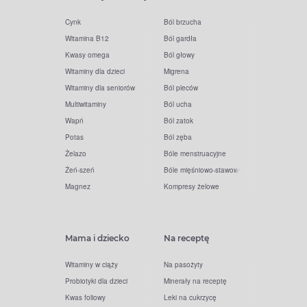
Cynk
Ból brzucha
Witamina B12
Ból gardła
Kwasy omega
Ból głowy
Witaminy dla dzieci
Migrena
Witaminy dla seniorów
Ból pleców
Multiwitaminy
Ból ucha
Wapń
Ból zatok
Potas
Ból zęba
Żelazo
Bóle menstruacyjne
Żeń-szeń
Bóle mięśniowo-stawowe
Magnez
Kompresy żelowe
Mama i dziecko
Na receptę
Witaminy w ciąży
Na pasożyty
Probiotyki dla dzieci
Minerały na receptę
Kwas foliowy
Leki na cukrzycę