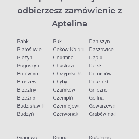
odbierzesz zamówienie z
Apteline
Babki
Buk
Daniszyn
Białośliwie
Ceków-Kolonia
Daszewice
Bieżyń
Chełmno
Dąbie
Boguszyn
Chocicza
Dolsk
Borówiec
Chrzypsko Wielkie
Doruchów
Brudzew
Chyby
Duszniki
Brzeziny
Czarnków
Gniezno
Brzeźno
Czempiń
Golina
Budzisław Kościelny
Czerniejewo
Gowarzewo
Budzyń
Czerwonak
Grabów nad Prosną
Granowo
Kępno
Kościelec