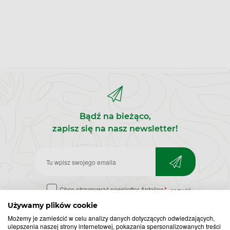
Bądź na bieżąco,
zapisz się na nasz newsletter!
Zapisz
do
Chcę otrzymywać newsletter Apteline
*
rozwiń>
newslettera
Używamy plików cookie
Możemy je zamieścić w celu analizy danych dotyczących odwiedzających,
ulepszenia naszej strony internetowej, pokazania spersonalizowanych treści