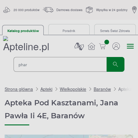
20 000 produktów
Darmowa dostawa
Wysyłka w 24 godziny
Poradnik
Serwis Świat Zdrowia
Katalog produktów
sztuk
Strona główna
Apteki
Wielkopolskie
Baranów
Apteka Po
Apteka Pod Kasztanami, Jana
Pawła Ii 4E, Baranów