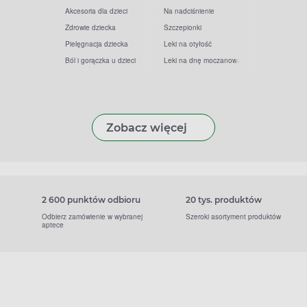
Akcesoria dla dzieci
Na nadciśnienie
Zdrowie dziecka
Szczepionki
Pielęgnacja dziecka
Leki na otyłość
Ból i gorączka u dzieci
Leki na dnę moczanową
Zobacz więcej
2 600 punktów odbioru
20 tys. produktów
Odbierz zamówienie w wybranej
Szeroki asortyment produktów
aptece