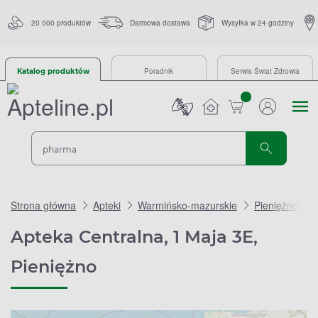
20 000 produktów
Darmowa dostawa
Wysyłka w 24 godziny
Poradnik
Serwis Świat Zdrowia
Katalog produktów
sztuk
Strona główna
Apteki
Warmińsko-mazurskie
Pieniężno
Apteka Centralna, 1 Maja 3E,
Pieniężno