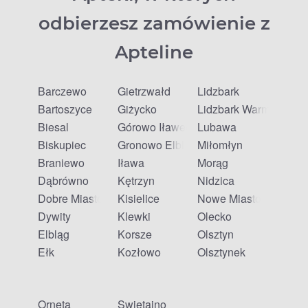
odbierzesz zamówienie z
Apteline
Barczewo
Gietrzwałd
Lidzbark
Bartoszyce
Giżycko
Lidzbark Warmiński
Biesal
Górowo Iławeckie
Lubawa
Biskupiec
Gronowo Elbląskie
Miłomłyn
Braniewo
Iława
Morąg
Dąbrówno
Kętrzyn
Nidzica
Dobre Miasto
Kisielice
Nowe Miasto Lubawsk
Dywity
Klewki
Olecko
Elbląg
Korsze
Olsztyn
Ełk
Kozłowo
Olsztynek
Orneta
Świętajno