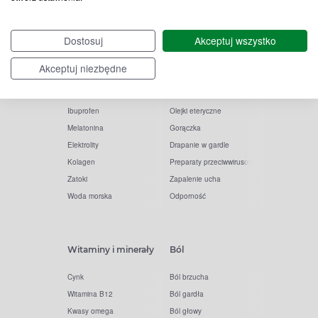
Witamina D
Termometry
Dostosuj
Akceptuj wszystko
Witamina C
Krople do nosa
Krople do oczu
Inhalacje
Akceptuj niezbędne
Tran
Katar
Paracetamol
Kaszel
Ibuprofen
Olejki eteryczne
Melatonina
Gorączka
Elektrolity
Drapanie w gardle
Kolagen
Preparaty przeciwwirusowe
Zatoki
Zapalenie ucha
Woda morska
Odporność
Witaminy i minerały
Ból
Cynk
Ból brzucha
Witamina B12
Ból gardła
Kwasy omega
Ból głowy