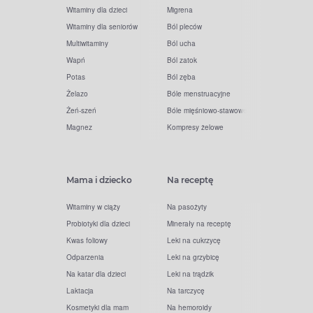
Witaminy dla dzieci
Migrena
Witaminy dla seniorów
Ból pleców
Multiwitaminy
Ból ucha
Wapń
Ból zatok
Potas
Ból zęba
Żelazo
Bóle menstruacyjne
Żeń-szeń
Bóle mięśniowo-stawowe
Magnez
Kompresy żelowe
Mama i dziecko
Na receptę
Witaminy w ciąży
Na pasożyty
Probiotyki dla dzieci
Minerały na receptę
Kwas foliowy
Leki na cukrzycę
Odparzenia
Leki na grzybicę
Na katar dla dzieci
Leki na trądzik
Laktacja
Na tarczycę
Kosmetyki dla mam
Na hemoroidy