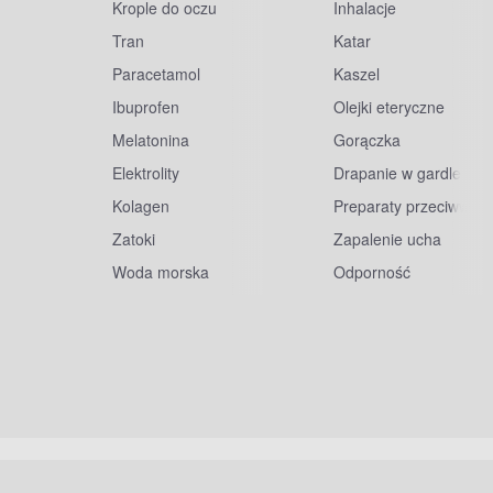
Krople do oczu
Inhalacje
Tran
Katar
Paracetamol
Kaszel
Ibuprofen
Olejki eteryczne
Melatonina
Gorączka
Elektrolity
Drapanie w gardle
Kolagen
Preparaty przeciwwiru
Zatoki
Zapalenie ucha
Woda morska
Odporność