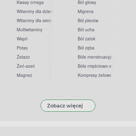
Kwasy omega
Ból głowy
Witaminy dla dzieci
Migrena
Witaminy dla seniorów
Ból pleców
Multiwitaminy
Ból ucha
Wapń
Ból zatok
Potas
Ból zęba
sowe
Żelazo
Bóle menstruacyjne
Żeń-szeń
Bóle mięśniowo-stawowe
Magnez
Kompresy żelowe
Zobacz więcej