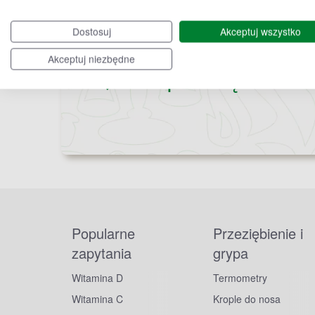
Dostosuj
Akceptuj wszystko
Bądź na bieżąco,
Akceptuj niezbędne
zapisz się na nas
Popularne
Przeziębienie i
zapytania
grypa
Witamina D
Termometry
Witamina C
Krople do nosa