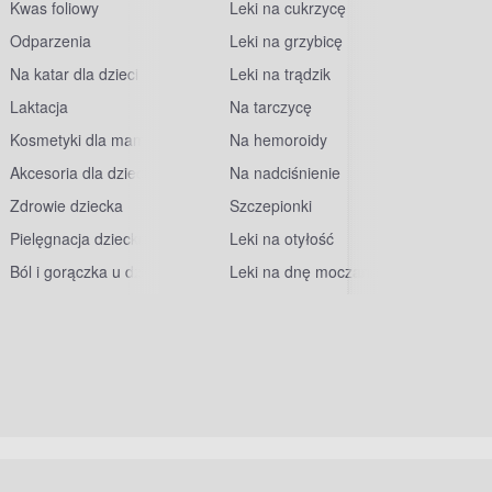
Kwas foliowy
Leki na cukrzycę
Odparzenia
Leki na grzybicę
Na katar dla dzieci
Leki na trądzik
Laktacja
Na tarczycę
Kosmetyki dla mam
Na hemoroidy
Akcesoria dla dzieci
Na nadciśnienie
Zdrowie dziecka
Szczepionki
Pielęgnacja dziecka
Leki na otyłość
Ból i gorączka u dzieci
Leki na dnę moczanową