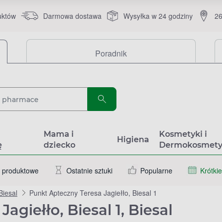
uktów
Darmowa dostawa
Wysyłka w 24 godziny
26
Poradnik
a
Mama i
Kosmetyki i
Higiena
ę
dziecko
Dermokosmety
 produktowe
Ostatnie sztuki
Popularne
Krótkie
Biesal
Punkt Apteczny Teresa Jagiełło, Biesal 1
agiełło, Biesal 1, Biesal