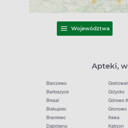
Województwa
Apteki, w
Barczewo
Gietrzwa
Bartoszyce
Giżycko
Biesal
Górowo I
Biskupiec
Gronowo 
Braniewo
Iława
Dąbrówno
Kętrzyn