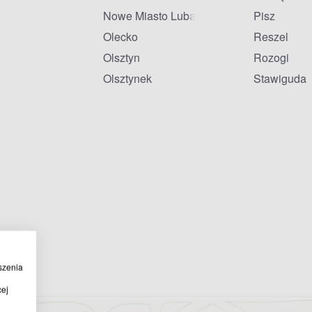
Nowe Miasto Lubawskie
Pisz
Olecko
Reszel
Olsztyn
Rozogi
Olsztynek
Stawiguda
szenia
cej