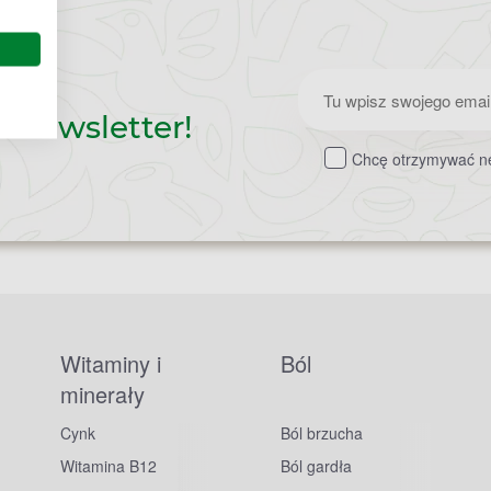
Zapisz
z newsletter!
do
Chcę otrzymywać ne
newslettera
Witaminy i
Ból
minerały
Cynk
Ból brzucha
Witamina B12
Ból gardła