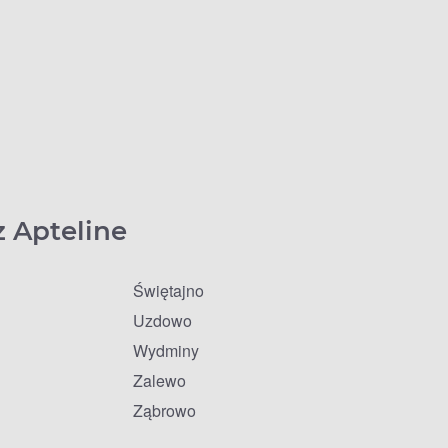
z Apteline
Świętajno
Uzdowo
Wydminy
Zalewo
Ząbrowo