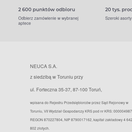
2 600 punktów odbioru
20 tys. pr
Odbierz zamówienie w wybranej
Szeroki asort
aptece
NEUCA S.A.
z siedzibą w Toruniu przy
ul. Forteczna 35-37, 87-100 Toruń,
wpisana do Rejestru Przedsiębiorców przez Sąd Rejonowy w
Toruniu, VII Wydział Gospodarczy KRS pod nr KRS: 000004987
REGON 870227804, NIP 8790017162, kapitał zakładowy 4 64
802 złotych.