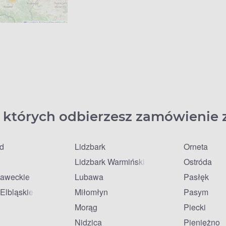
 których odbierzesz zamówienie 
łd
Lidzbark
Orneta
Lidzbark Warmiński
Ostróda
ławeckie
Lubawa
Pasłęk
Elbląskie
Miłomłyn
Pasym
Morąg
Piecki
Nidzica
Pieniężno