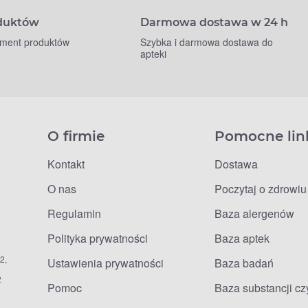
oduktów
Darmowa dostawa w 24 h
yment produktów
Szybka i darmowa dostawa do
apteki
O firmie
Pomocne lin
Kontakt
Dostawa
O nas
Poczytaj o zdrowiu
Regulamin
Baza alergenów
Polityka prywatności
Baza aptek
2,
Ustawienia prywatności
Baza badań
2
Pomoc
Baza substancji c