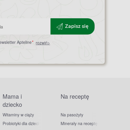
Zapisz się
wsletter Apteline
*
rozwiń>
Mama i
Na receptę
dziecko
Witaminy w ciąży
Na pasożyty
Probiotyki dla dzieci
Minerały na receptę