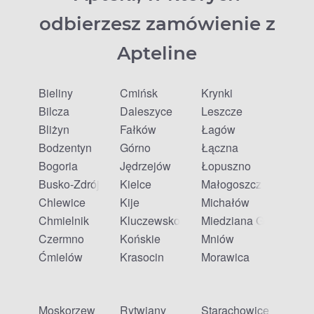
odbierzesz zamówienie z
Apteline
Bieliny
Ćmińsk
Krynki
Bilcza
Daleszyce
Leszcze
Bliżyn
Fałków
Łagów
Bodzentyn
Górno
Łączna
Bogoria
Jędrzejów
Łopuszno
Busko-Zdrój
Kielce
Małogoszcz
Chlewice
Kije
Michałów
Chmielnik
Kluczewsko
Miedziana Góra
Czermno
Końskie
Mniów
Ćmielów
Krasocin
Morawica
Moskorzew
Rytwiany
Starachowice