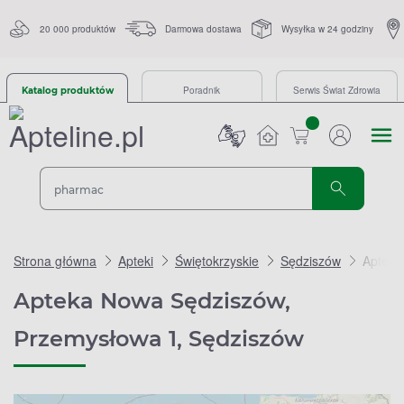
20 000 produktów
Darmowa dostawa
Wysyłka w 24 godziny
Poradnik
Serwis Świat Zdrowia
Katalog produktów
sztuk
Strona główna
Apteki
Świętokrzyskie
Sędziszów
Apteka
Apteka Nowa Sędziszów,
Przemysłowa 1, Sędziszów