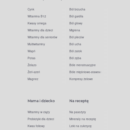
Cynk
Ból brzucha
Witamina B12
Ból gardła
Kwasy omega
Ból głowy
Witaminy dla dzieci
Migrena
Witaminy dla seniorów
Ból pleców
Multiwitaminy
Ból ucha
Wapń
Ból zatok
Potas
Ból zęba
Żelazo
Bóle menstruacyjne
Żeń-szeń
Bóle mięśniowo-stawowe
Magnez
Kompresy żelowe
Mama i dziecko
Na receptę
Witaminy w ciąży
Na pasożyty
Probiotyki dla dzieci
Minerały na receptę
Kwas foliowy
Leki na cukrzycę