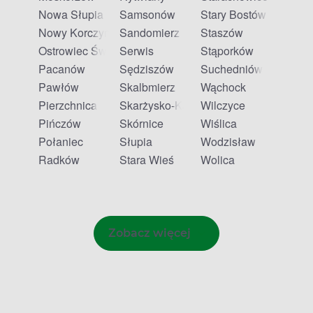
Nowa Słupia
Samsonów
Stary Bostów
Nowy Korczyn
Sandomierz
Staszów
Ostrowiec Świętokrzyski
Serwis
Stąporków
Pacanów
Sędziszów
Suchedniów
Pawłów
Skalbmierz
Wąchock
Pierzchnica
Skarżysko-Kamienna
Wilczyce
Pińczów
Skórnice
Wiślica
Połaniec
Słupia
Wodzisław
Radków
Stara Wieś
Wolica
Zobacz więcej