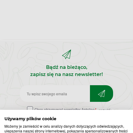
Bądź na bieżąco,
zapisz się na nasz newsletter!
Zapisz
do
Chcę otrzymywać newsletter Apteline
*
rozwiń>
newslettera
Używamy plików cookie
Możemy je zamieścić w celu analizy danych dotyczących odwiedzających,
ulepszenia naszej strony internetowej, pokazania spersonalizowanych treści