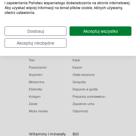
i zapewnienia Państwu wspaniałego doświadczenia na stronie internetowej.
Aby uzyskać więcej informacji na temat plików cookie, których używamy,
otwórz ustawienia.
Popularne zapytania
Przeziębienie i grypa
Dostosuj
Akceptuj wszystko
Witamina D
Termometry
Akceptuj niezbędne
Witamina C
Krople do nosa
Krople do oczu
Inhalacje
Tran
Katar
Paracetamol
Kaszel
Ibuprofen
Olejki eteryczne
Melatonina
Gorączka
Elektrolity
Drapanie w gardle
Kolagen
Preparaty przeciwwirusowe
Zatoki
Zapalenie ucha
Woda morska
Odporność
Witaminy i minerały
Ból