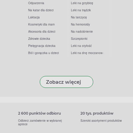
Odparzenia
Leki na grzybicę
Na katar dla dzieci
Leki na trądzik
Laktacja
Na tarczycę
Kosmetyki dla mam
Na hemoroidy
Akcesoria dla dzieci
Na nadciśnienie
Zdrowie dziecka
Szczepionki
Pielęgnacja dziecka
Leki na otyłość
Ból i gorączka u dzieci
Leki na dnę moczanową
Zobacz więcej
2 600 punktów odbioru
20 tys. produktów
Odbierz zamówienie w wybranej
Szeroki asortyment produktów
aptece