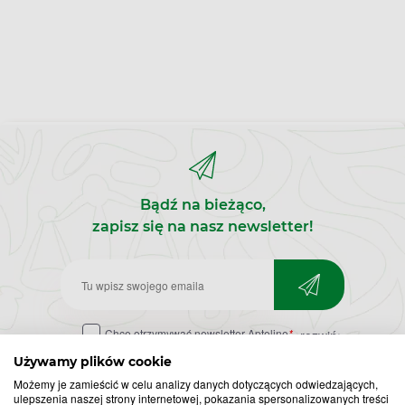
Bądź na bieżąco,
zapisz się na nasz newsletter!
Zapisz
do
Chcę otrzymywać newsletter Apteline
*
rozwiń>
newslettera
Używamy plików cookie
Możemy je zamieścić w celu analizy danych dotyczących odwiedzających,
ulepszenia naszej strony internetowej, pokazania spersonalizowanych treści