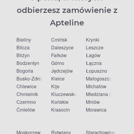
odbierzesz zamówienie z
Apteline
Bieliny
Ćmińsk
Krynki
Bilcza
Daleszyce
Leszcze
Bliżyn
Fałków
Łagów
Bodzentyn
Górno
Łączna
Bogoria
Jędrzejów
Łopuszno
Busko-Zdrój
Kielce
Małogoszcz
Chlewice
Kije
Michałów
Chmielnik
Kluczewsko
Miedziana Góra
Czermno
Końskie
Mniów
Ćmielów
Krasocin
Morawica
Moskorzew
Rytwiany
Starachowice