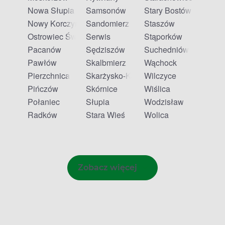
Nowa Słupia
Samsonów
Stary Bostów
Nowy Korczyn
Sandomierz
Staszów
Ostrowiec Świętokrzyski
Serwis
Stąporków
Pacanów
Sędziszów
Suchedniów
Pawłów
Skalbmierz
Wąchock
Pierzchnica
Skarżysko-Kamienna
Wilczyce
Pińczów
Skórnice
Wiślica
Połaniec
Słupia
Wodzisław
Radków
Stara Wieś
Wolica
Zobacz więcej