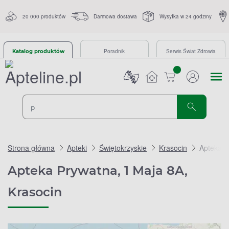
20 000 produktów
Darmowa dostawa
Wysyłka w 24 godziny
Poradnik
Serwis Świat Zdrowia
Katalog produktów
sztuk
Strona główna
Apteki
Świętokrzyskie
Krasocin
Apteka P
Apteka Prywatna, 1 Maja 8A,
Krasocin