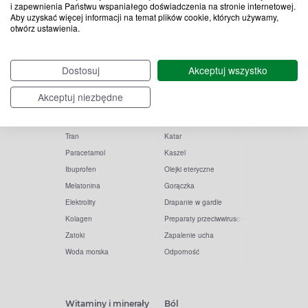
i zapewnienia Państwu wspaniałego doświadczenia na stronie internetowej.
Aby uzyskać więcej informacji na temat plików cookie, których używamy,
otwórz ustawienia.
Popularne zapytania
Przeziębienie i grypa
Dostosuj
Akceptuj wszystko
Witamina D
Termometry
Akceptuj niezbędne
Witamina C
Krople do nosa
Krople do oczu
Inhalacje
Tran
Katar
Paracetamol
Kaszel
Ibuprofen
Olejki eteryczne
Melatonina
Gorączka
Elektrolity
Drapanie w gardle
Kolagen
Preparaty przeciwwirusowe
Zatoki
Zapalenie ucha
Woda morska
Odporność
Witaminy i minerały
Ból