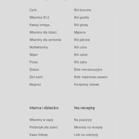
Cynk
Ból brzucha
Witamina B12
Ból gardła
Kwasy omega
Ból głowy
Witaminy dla dzieci
Migrena
Witaminy dla seniorów
Ból pleców
Multiwitaminy
Ból ucha
Wapń
Ból zatok
Potas
Ból zęba
Żelazo
Bóle menstruacyjne
Żeń-szeń
Bóle mięśniowo-stawowe
Magnez
Kompresy żelowe
Mama i dziecko
Na receptę
Witaminy w ciąży
Na pasożyty
Probiotyki dla dzieci
Minerały na receptę
Kwas foliowy
Leki na cukrzycę