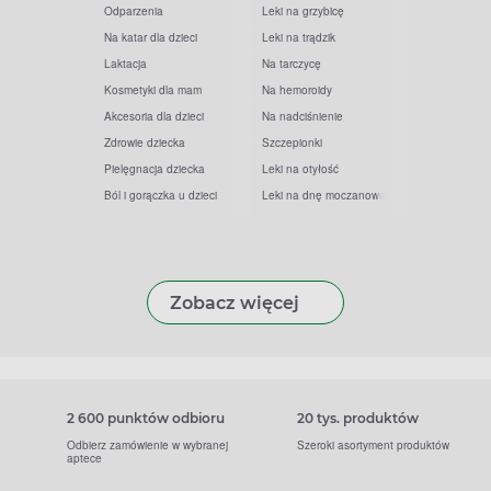
Odparzenia
Leki na grzybicę
Na katar dla dzieci
Leki na trądzik
Laktacja
Na tarczycę
Kosmetyki dla mam
Na hemoroidy
Akcesoria dla dzieci
Na nadciśnienie
Zdrowie dziecka
Szczepionki
Pielęgnacja dziecka
Leki na otyłość
Ból i gorączka u dzieci
Leki na dnę moczanową
Zobacz więcej
2 600 punktów odbioru
20 tys. produktów
Odbierz zamówienie w wybranej
Szeroki asortyment produktów
aptece