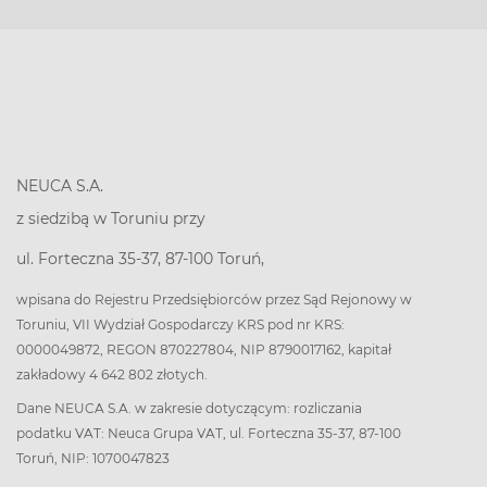
NEUCA S.A.
z siedzibą w Toruniu przy
ul. Forteczna 35-37, 87-100 Toruń,
wpisana do Rejestru Przedsiębiorców przez Sąd Rejonowy w
Toruniu, VII Wydział Gospodarczy KRS pod nr KRS:
0000049872, REGON 870227804, NIP 8790017162, kapitał
zakładowy 4 642 802 złotych.
Dane NEUCA S.A. w zakresie dotyczącym: rozliczania
podatku VAT: Neuca Grupa VAT, ul. Forteczna 35-37, 87-100
Toruń, NIP: 1070047823