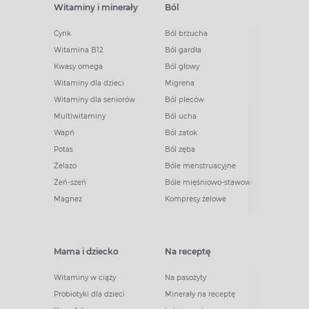
Witaminy i minerały
Ból
Cynk
Ból brzucha
Witamina B12
Ból gardła
Kwasy omega
Ból głowy
Witaminy dla dzieci
Migrena
Witaminy dla seniorów
Ból pleców
Multiwitaminy
Ból ucha
Wapń
Ból zatok
Potas
Ból zęba
Żelazo
Bóle menstruacyjne
Żeń-szeń
Bóle mięśniowo-stawowe
Magnez
Kompresy żelowe
Mama i dziecko
Na receptę
Witaminy w ciąży
Na pasożyty
Probiotyki dla dzieci
Minerały na receptę