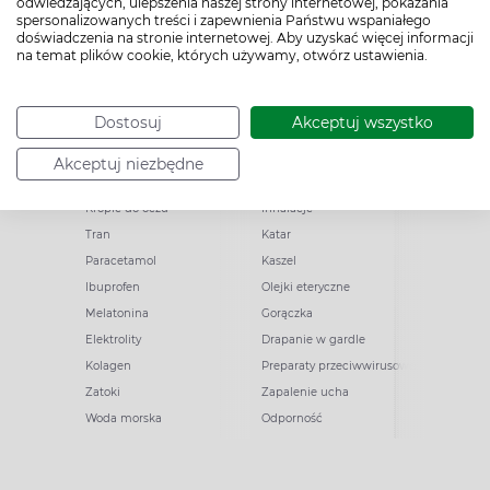
odwiedzających, ulepszenia naszej strony internetowej, pokazania
spersonalizowanych treści i zapewnienia Państwu wspaniałego
doświadczenia na stronie internetowej. Aby uzyskać więcej informacji
na temat plików cookie, których używamy, otwórz ustawienia.
Popularne zapytania
Przeziębienie i grypa
Dostosuj
Akceptuj wszystko
Witamina D
Termometry
Akceptuj niezbędne
Witamina C
Krople do nosa
Krople do oczu
Inhalacje
Tran
Katar
Paracetamol
Kaszel
Ibuprofen
Olejki eteryczne
Melatonina
Gorączka
Elektrolity
Drapanie w gardle
Kolagen
Preparaty przeciwwirusowe
Zatoki
Zapalenie ucha
Woda morska
Odporność