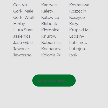
Gostyń
Kaczyce
Koszarawa
Górki Małe
Kalety
Koszęcin
Górki Wielkie
Katowice
Koszyce
Herby
Kłobuck
Kozy
Huta Stara B
Kłomnice
Krupski Młyn
Jasienica
Knurów
Lędziny
Jastrzębie-Zdrój
Kobiernice
Lubliniec
Jaworze
Kochanowice
Lubojna
Jaworzno
Kolonia Poczesna
Lyski
Zobacz więcej