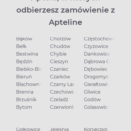
odbierzesz zamówienie z
Apteline
Bąków
Chorzów
Częstochowa
Bełk
Chudów
Czyżowice
Bestwina
Chybie
Dankowice
Będzin
Cieszyn
Dąbrowa Górnicza
Bielsko-Biała
Czaniec
Dębowiec
Bieruń
Czarków
Drogomyśl
Blachownia
Czarny Las
Gierałtowice
Brenna
Czechowice-Dziedzice
Gliwice
Brzuśnik
Czeladź
Godów
Bytom
Czerwionka-Leszczyny
Golasowice
Gołkowice
Jeleśnia
Koniecpol