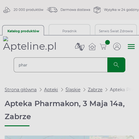
20 000 produktów
Darmowa dostawa
Wysyłka w 24 godziny
Katalog produktów
Poradnik
Serwis Świat Zdrowia
sztuk
Strona główna
Apteki
Śląskie
Zabrze
Apteka Pharm
Apteka Pharmakon, 3 Maja 14a,
Zabrze