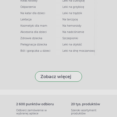
Kwas foliowy
Leki na cukrzycę
Odparzenia
Leki na grzybicę
Na katar dla dzieci
Leki na trądzik
Laktacja
Na tarczycę
Kosmetyki dla mam
Na hemoroidy
Akcesoria dla dzieci
Na nadciśnienie
Zdrowie dziecka
Szczepionki
Pielęgnacja dziecka
Leki na otyłość
Ból i gorączka u dzieci
Leki na dnę moczanową
Zobacz więcej
2 600 punktów odbioru
20 tys. produktów
Odbierz zamówienie w
Szeroki asortyment
wybranej aptece
produktów