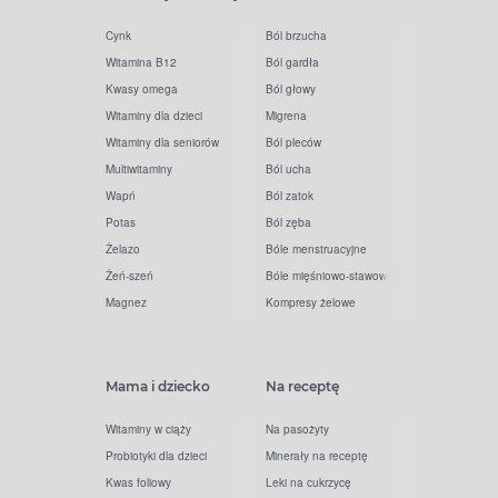
Cynk
Ból brzucha
Witamina B12
Ból gardła
Kwasy omega
Ból głowy
Witaminy dla dzieci
Migrena
Witaminy dla seniorów
Ból pleców
Multiwitaminy
Ból ucha
Wapń
Ból zatok
Potas
Ból zęba
Żelazo
Bóle menstruacyjne
Żeń-szeń
Bóle mięśniowo-stawowe
Magnez
Kompresy żelowe
Mama i dziecko
Na receptę
Witaminy w ciąży
Na pasożyty
Probiotyki dla dzieci
Minerały na receptę
Kwas foliowy
Leki na cukrzycę