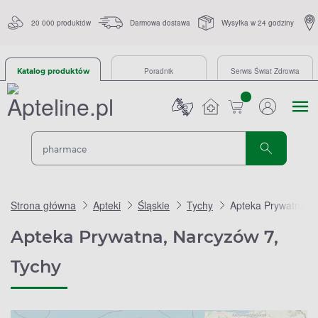
20 000 produktów
Darmowa dostawa
Wysyłka w 24 godziny
Poradnik
Serwis Świat Zdrowia
Katalog produktów
sztuk
Strona główna
Apteki
Śląskie
Tychy
Apteka Prywatna, 
Apteka Prywatna, Narcyzów 7,
Tychy