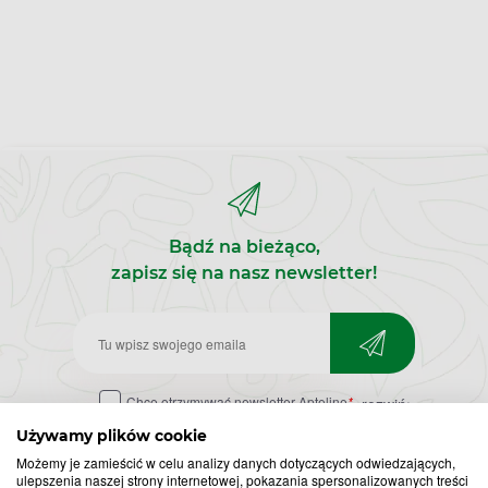
Bądź na bieżąco,
zapisz się na nasz newsletter!
Zapisz
do
Chcę otrzymywać newsletter Apteline
*
rozwiń>
newslettera
Używamy plików cookie
Możemy je zamieścić w celu analizy danych dotyczących odwiedzających,
ulepszenia naszej strony internetowej, pokazania spersonalizowanych treści