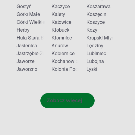
Gostyń
Kaczyce
Koszarawa
Górki Małe
Kalety
Koszęcin
Górki Wielkie
Katowice
Koszyce
Herby
Kłobuck
Kozy
Huta Stara B
Kłomnice
Krupski Młyn
Jasienica
Knurów
Lędziny
Jastrzębie-Zdrój
Kobiernice
Lubliniec
Jaworze
Kochanowice
Lubojna
Jaworzno
Kolonia Poczesna
Lyski
Zobacz więcej