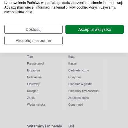
i zapewnienia Państwu wspaniałego doświadczenia na stronie internetowej.
Aby uzyskać więcej informacji na temat plików cookie, których używamy,
otwórz ustawienia.
Popularne zapytania
Przeziębienie i grypa
Dostosuj
Akceptuj wszystko
Witamina D
Termometry
Akceptuj niezbędne
Witamina C
Krople do nosa
Krople do oczu
Inhalacje
Tran
Katar
Paracetamol
Kaszel
Ibuprofen
Olejki eteryczne
Melatonina
Gorączka
Elektrolity
Drapanie w gardle
Kolagen
Preparaty przeciwwirusowe
Zatoki
Zapalenie ucha
Woda morska
Odporność
Witaminy i minerały
Ból