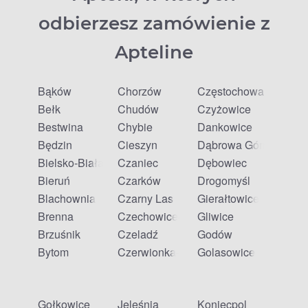
odbierzesz zamówienie z
Apteline
Bąków
Chorzów
Częstochowa
Bełk
Chudów
Czyżowice
Bestwina
Chybie
Dankowice
Będzin
Cieszyn
Dąbrowa Górnicza
Bielsko-Biała
Czaniec
Dębowiec
Bieruń
Czarków
Drogomyśl
Blachownia
Czarny Las
Gierałtowice
Brenna
Czechowice-Dziedzice
Gliwice
Brzuśnik
Czeladź
Godów
Bytom
Czerwionka-Leszczyny
Golasowice
Gołkowice
Jeleśnia
Koniecpol