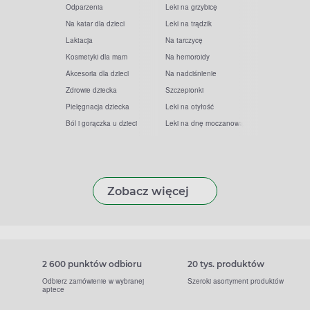
Odparzenia
Leki na grzybicę
Na katar dla dzieci
Leki na trądzik
Laktacja
Na tarczycę
Kosmetyki dla mam
Na hemoroidy
Akcesoria dla dzieci
Na nadciśnienie
Zdrowie dziecka
Szczepionki
Pielęgnacja dziecka
Leki na otyłość
Ból i gorączka u dzieci
Leki na dnę moczanową
Zobacz więcej
2 600 punktów odbioru
20 tys. produktów
Odbierz zamówienie w wybranej
Szeroki asortyment produktów
aptece