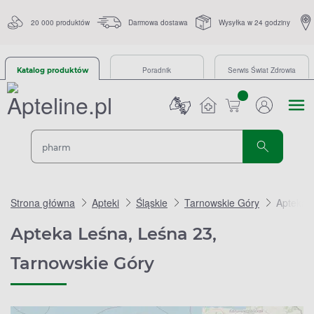
20 000 produktów
Darmowa dostawa
Wysyłka w 24 godziny
Poradnik
Serwis Świat Zdrowia
Katalog produktów
sztuk
Strona główna
Apteki
Śląskie
Tarnowskie Góry
Apteka 
Apteka Leśna, Leśna 23,
Tarnowskie Góry