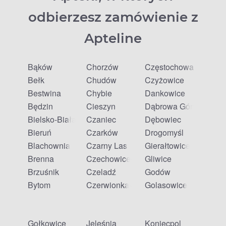
odbierzesz zamówienie z
Apteline
Bąków
Chorzów
Częstochowa
Bełk
Chudów
Czyżowice
Bestwina
Chybie
Dankowice
Będzin
Cieszyn
Dąbrowa Górnicza
Bielsko-Biała
Czaniec
Dębowiec
Bieruń
Czarków
Drogomyśl
Blachownia
Czarny Las
Gierałtowice
Brenna
Czechowice-Dziedzice
Gliwice
Brzuśnik
Czeladź
Godów
Bytom
Czerwionka-Leszczyny
Golasowice
Gołkowice
Jeleśnia
Koniecpol