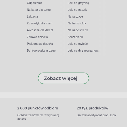
Odparzenia
Leki na grzybicę
Na katar dla dzieci
Leki na trądzik
Laktacja
Na tarczycę
Kosmetyki dla mam
Na hemoroidy
Akcesoria dla dzieci
Na nadciśnienie
Zdrowie dziecka
Szczepionki
Pielęgnacja dziecka
Leki na otyłość
Ból i gorączka u dzieci
Leki na dnę moczanową
Zobacz więcej
2 600 punktów odbioru
20 tys. produktów
Odbierz zamówienie w wybranej
Szeroki asortyment produktów
aptece