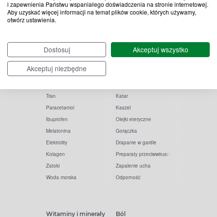
i zapewnienia Państwu wspaniałego doświadczenia na stronie internetowej.
Aby uzyskać więcej informacji na temat plików cookie, których używamy,
otwórz ustawienia.
Popularne zapytania
Przeziębienie i grypa
Dostosuj
Akceptuj wszystko
Witamina D
Termometry
Akceptuj niezbędne
Witamina C
Krople do nosa
Krople do oczu
Inhalacje
Tran
Katar
Paracetamol
Kaszel
Ibuprofen
Olejki eteryczne
Melatonina
Gorączka
Elektrolity
Drapanie w gardle
Kolagen
Preparaty przeciwwirusowe
Zatoki
Zapalenie ucha
Woda morska
Odporność
Witaminy i minerały
Ból