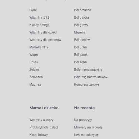
Cynk
Ból brzucha
Witamina B12
Ból gardła
Kwasy omega
Ból głowy
Witaminy dla dzieci
Migrena
Witaminy dla seniorów
Ból pleców
Multiwitaminy
Ból ucha
Wapń
Ból zatok
Potas
Ból zęba
Żelazo
Bóle menstruacyjne
Żeń-szeń
Bóle mięśniowo-stawowe
Magnez
Kompresy żelowe
Mama i dziecko
Na receptę
Witaminy w ciąży
Na pasożyty
Probiotyki dla dzieci
Minerały na receptę
Kwas foliowy
Leki na cukrzycę