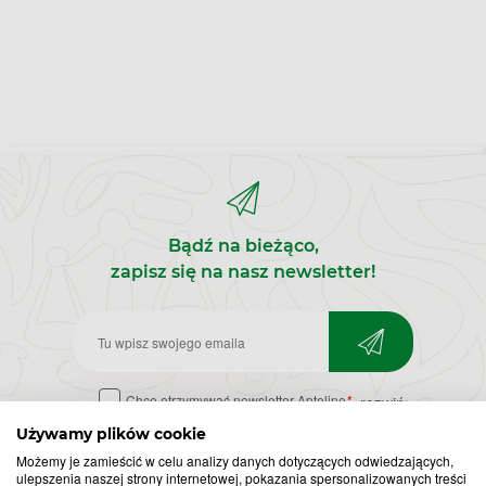
Bądź na bieżąco,
zapisz się na nasz newsletter!
Zapisz
do
Chcę otrzymywać newsletter Apteline
*
rozwiń>
newslettera
Używamy plików cookie
Możemy je zamieścić w celu analizy danych dotyczących odwiedzających,
ulepszenia naszej strony internetowej, pokazania spersonalizowanych treści