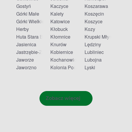
Gostyń
Kaczyce
Koszarawa
Górki Małe
Kalety
Koszęcin
Górki Wielkie
Katowice
Koszyce
Herby
Kłobuck
Kozy
Huta Stara B
Kłomnice
Krupski Młyn
Jasienica
Knurów
Lędziny
Jastrzębie-Zdrój
Kobiernice
Lubliniec
Jaworze
Kochanowice
Lubojna
Jaworzno
Kolonia Poczesna
Lyski
Zobacz więcej