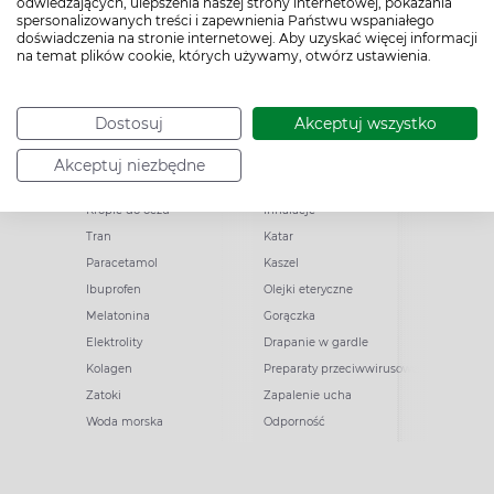
odwiedzających, ulepszenia naszej strony internetowej, pokazania
spersonalizowanych treści i zapewnienia Państwu wspaniałego
doświadczenia na stronie internetowej. Aby uzyskać więcej informacji
na temat plików cookie, których używamy, otwórz ustawienia.
Popularne zapytania
Przeziębienie i grypa
Dostosuj
Akceptuj wszystko
Witamina D
Termometry
Akceptuj niezbędne
Witamina C
Krople do nosa
Krople do oczu
Inhalacje
Tran
Katar
Paracetamol
Kaszel
Ibuprofen
Olejki eteryczne
Melatonina
Gorączka
Elektrolity
Drapanie w gardle
Kolagen
Preparaty przeciwwirusowe
Zatoki
Zapalenie ucha
Woda morska
Odporność