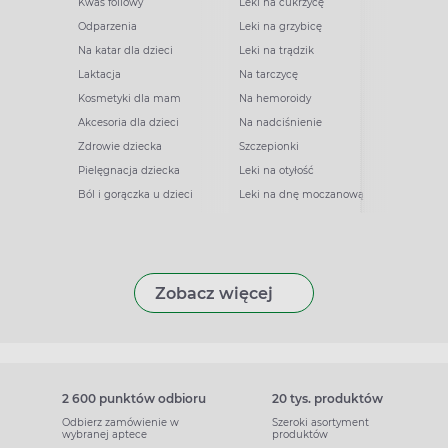
Kwas foliowy
Leki na cukrzycę
Odparzenia
Leki na grzybicę
Na katar dla dzieci
Leki na trądzik
Laktacja
Na tarczycę
Kosmetyki dla mam
Na hemoroidy
Akcesoria dla dzieci
Na nadciśnienie
Zdrowie dziecka
Szczepionki
Pielęgnacja dziecka
Leki na otyłość
Ból i gorączka u dzieci
Leki na dnę moczanową
Zobacz więcej
2 600 punktów odbioru
20 tys. produktów
Odbierz zamówienie w
Szeroki asortyment
wybranej aptece
produktów