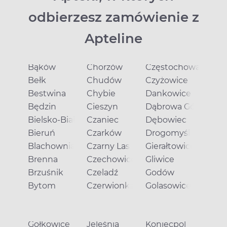
odbierzesz zamówienie z
Apteline
Bąków
Chorzów
Częstochowa
Bełk
Chudów
Czyżowice
Bestwina
Chybie
Dankowice
Będzin
Cieszyn
Dąbrowa Górnicza
Bielsko-Biała
Czaniec
Dębowiec
Bieruń
Czarków
Drogomyśl
Blachownia
Czarny Las
Gierałtowice
Brenna
Czechowice-Dziedzice
Gliwice
Brzuśnik
Czeladź
Godów
Bytom
Czerwionka-Leszczyny
Golasowice
Gołkowice
Jeleśnia
Koniecpol