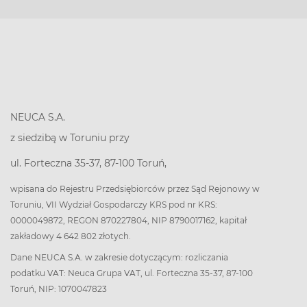
NEUCA S.A.
z siedzibą w Toruniu przy
ul. Forteczna 35-37, 87-100 Toruń,
wpisana do Rejestru Przedsiębiorców przez Sąd Rejonowy w
Toruniu, VII Wydział Gospodarczy KRS pod nr KRS:
0000049872, REGON 870227804, NIP 8790017162, kapitał
zakładowy 4 642 802 złotych.
Dane NEUCA S.A. w zakresie dotyczącym: rozliczania
podatku VAT: Neuca Grupa VAT, ul. Forteczna 35-37, 87-100
Toruń, NIP: 1070047823