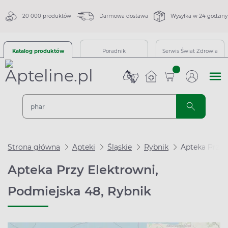
20 000 produktów
Darmowa dostawa
Wysyłka w 24 godziny
Katalog produktów
Poradnik
Serwis Świat Zdrowia
sztuk
Strona główna
Apteki
Śląskie
Rybnik
Apteka Przy 
Apteka Przy Elektrowni,
Podmiejska 48, Rybnik