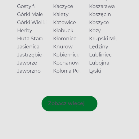
Gostyń
Kaczyce
Koszarawa
Górki Małe
Kalety
Koszęcin
Górki Wielkie
Katowice
Koszyce
Herby
Kłobuck
Kozy
Huta Stara B
Kłomnice
Krupski Młyn
Jasienica
Knurów
Lędziny
Jastrzębie-Zdrój
Kobiernice
Lubliniec
Jaworze
Kochanowice
Lubojna
Jaworzno
Kolonia Poczesna
Lyski
Zobacz więcej