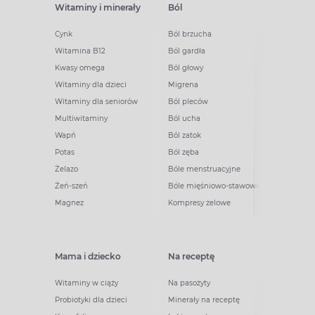
Witaminy i minerały
Ból
Cynk
Ból brzucha
Witamina B12
Ból gardła
Kwasy omega
Ból głowy
Witaminy dla dzieci
Migrena
Witaminy dla seniorów
Ból pleców
Multiwitaminy
Ból ucha
Wapń
Ból zatok
Potas
Ból zęba
Żelazo
Bóle menstruacyjne
Żeń-szeń
Bóle mięśniowo-stawowe
Magnez
Kompresy żelowe
Mama i dziecko
Na receptę
Witaminy w ciąży
Na pasożyty
Probiotyki dla dzieci
Minerały na receptę