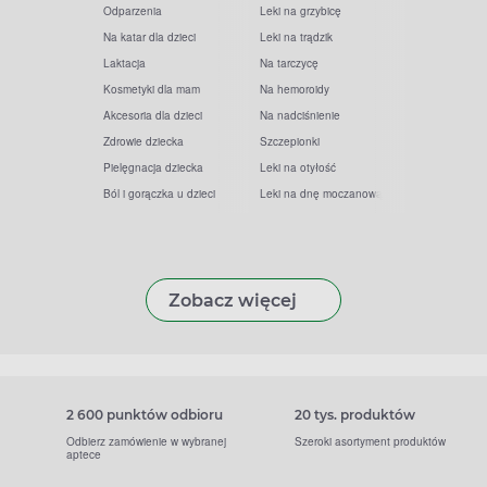
Odparzenia
Leki na grzybicę
Na katar dla dzieci
Leki na trądzik
Laktacja
Na tarczycę
Kosmetyki dla mam
Na hemoroidy
Akcesoria dla dzieci
Na nadciśnienie
Zdrowie dziecka
Szczepionki
Pielęgnacja dziecka
Leki na otyłość
Ból i gorączka u dzieci
Leki na dnę moczanową
Zobacz więcej
2 600 punktów odbioru
20 tys. produktów
Odbierz zamówienie w wybranej
Szeroki asortyment produktów
aptece