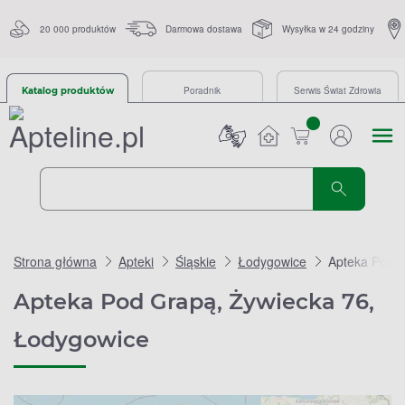
20 000 produktów
Darmowa dostawa
Wysyłka w 24 godziny
Poradnik
Serwis Świat Zdrowia
Katalog produktów
sztuk
Strona główna
Apteki
Śląskie
Łodygowice
Apteka Pod G
Apteka Pod Grapą, Żywiecka 76,
Łodygowice