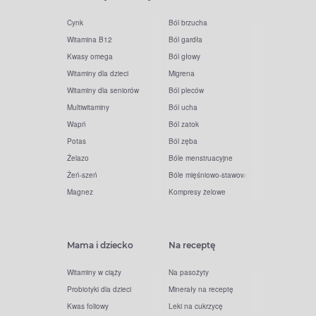
Cynk
Ból brzucha
Witamina B12
Ból gardła
Kwasy omega
Ból głowy
Witaminy dla dzieci
Migrena
Witaminy dla seniorów
Ból pleców
Multiwitaminy
Ból ucha
Wapń
Ból zatok
Potas
Ból zęba
Żelazo
Bóle menstruacyjne
Żeń-szeń
Bóle mięśniowo-stawowe
Magnez
Kompresy żelowe
Mama i dziecko
Na receptę
Witaminy w ciąży
Na pasożyty
Probiotyki dla dzieci
Minerały na receptę
Kwas foliowy
Leki na cukrzycę