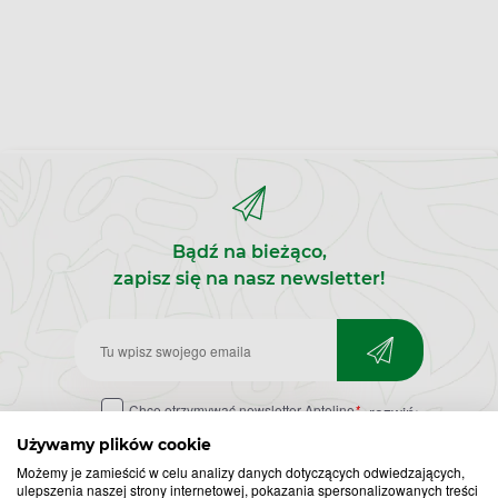
Bądź na bieżąco,
zapisz się na nasz newsletter!
Zapisz
do
Chcę otrzymywać newsletter Apteline
*
rozwiń>
newslettera
Używamy plików cookie
Możemy je zamieścić w celu analizy danych dotyczących odwiedzających,
ulepszenia naszej strony internetowej, pokazania spersonalizowanych treści