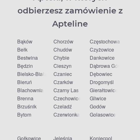
odbierzesz zamówienie z
Apteline
Bąków
Chorzów
Częstochowa
Bełk
Chudów
Czyżowice
Bestwina
Chybie
Dankowice
Będzin
Cieszyn
Dąbrowa Górnicza
Bielsko-Biała
Czaniec
Dębowiec
Bieruń
Czarków
Drogomyśl
Blachownia
Czarny Las
Gierałtowice
Brenna
Czechowice-Dziedzice
Gliwice
Brzuśnik
Czeladź
Godów
Bytom
Czerwionka-Leszczyny
Golasowice
Gołkowice
Jeleśnia
Koniecpol