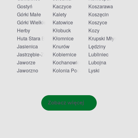
Gostyń
Kaczyce
Koszarawa
Górki Małe
Kalety
Koszęcin
Górki Wielkie
Katowice
Koszyce
Herby
Kłobuck
Kozy
Huta Stara B
Kłomnice
Krupski Młyn
Jasienica
Knurów
Lędziny
Jastrzębie-Zdrój
Kobiernice
Lubliniec
Jaworze
Kochanowice
Lubojna
Jaworzno
Kolonia Poczesna
Lyski
Zobacz więcej