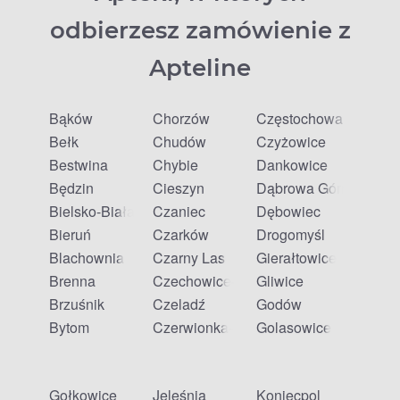
odbierzesz zamówienie z
Apteline
Bąków
Chorzów
Częstochowa
Bełk
Chudów
Czyżowice
Bestwina
Chybie
Dankowice
Będzin
Cieszyn
Dąbrowa Górnicza
Bielsko-Biała
Czaniec
Dębowiec
Bieruń
Czarków
Drogomyśl
Blachownia
Czarny Las
Gierałtowice
Brenna
Czechowice-Dziedzice
Gliwice
Brzuśnik
Czeladź
Godów
Bytom
Czerwionka-Leszczyny
Golasowice
Gołkowice
Jeleśnia
Koniecpol