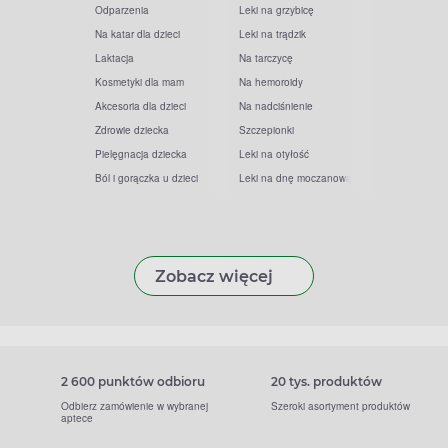
Odparzenia
Leki na grzybicę
Na katar dla dzieci
Leki na trądzik
Laktacja
Na tarczycę
Kosmetyki dla mam
Na hemoroidy
Akcesoria dla dzieci
Na nadciśnienie
Zdrowie dziecka
Szczepionki
Pielęgnacja dziecka
Leki na otyłość
Ból i gorączka u dzieci
Leki na dnę moczanową
Zobacz więcej
2 600 punktów odbioru
20 tys. produktów
Odbierz zamówienie w wybranej
Szeroki asortyment produktów
aptece