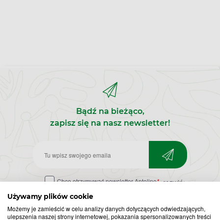
Bądź na bieżąco,
zapisz się na nasz newsletter!
Zapisz
do
Chcę otrzymywać newsletter Apteline
*
rozwiń>
newslettera
Używamy plików cookie
Możemy je zamieścić w celu analizy danych dotyczących odwiedzających,
ulepszenia naszej strony internetowej, pokazania spersonalizowanych treści