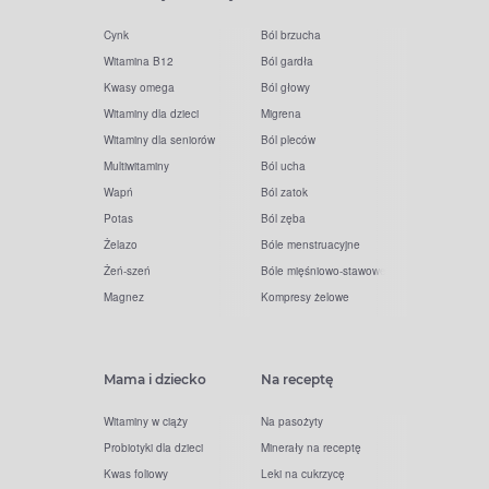
Cynk
Ból brzucha
Witamina B12
Ból gardła
Kwasy omega
Ból głowy
Witaminy dla dzieci
Migrena
Witaminy dla seniorów
Ból pleców
Multiwitaminy
Ból ucha
Wapń
Ból zatok
Potas
Ból zęba
Żelazo
Bóle menstruacyjne
Żeń-szeń
Bóle mięśniowo-stawowe
Magnez
Kompresy żelowe
Mama i dziecko
Na receptę
Witaminy w ciąży
Na pasożyty
Probiotyki dla dzieci
Minerały na receptę
Kwas foliowy
Leki na cukrzycę