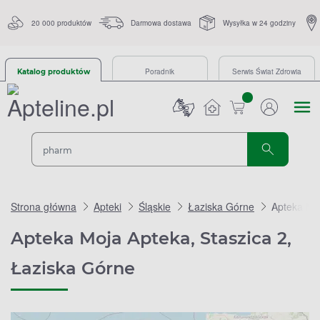
20 000 produktów
Darmowa dostawa
Wysyłka w 24 godziny
Poradnik
Serwis Świat Zdrowia
Katalog produktów
sztuk
Strona główna
Apteki
Śląskie
Łaziska Górne
Apteka Moj
Apteka Moja Apteka, Staszica 2,
Łaziska Górne