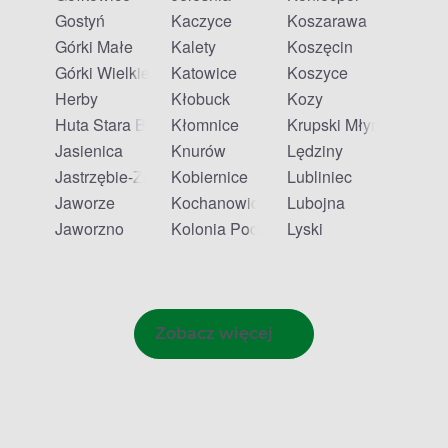
Gostyń
Kaczyce
Koszarawa
Górki Małe
Kalety
Koszęcin
Górki Wielkie
Katowice
Koszyce
Herby
Kłobuck
Kozy
Huta Stara B
Kłomnice
Krupski Młyn
Jasienica
Knurów
Lędziny
Jastrzębie-Zdrój
Kobiernice
Lubliniec
Jaworze
Kochanowice
Lubojna
Jaworzno
Kolonia Poczesna
Lyski
Zobacz więcej