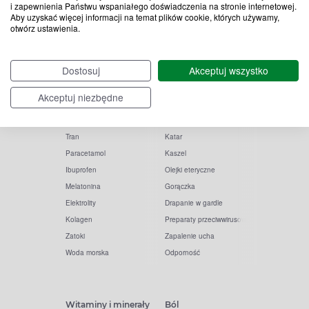
i zapewnienia Państwu wspaniałego doświadczenia na stronie internetowej.
Aby uzyskać więcej informacji na temat plików cookie, których używamy,
otwórz ustawienia.
Popularne zapytania
Przeziębienie i grypa
Dostosuj
Akceptuj wszystko
Witamina D
Termometry
Akceptuj niezbędne
Witamina C
Krople do nosa
Krople do oczu
Inhalacje
Tran
Katar
Paracetamol
Kaszel
Ibuprofen
Olejki eteryczne
Melatonina
Gorączka
Elektrolity
Drapanie w gardle
Kolagen
Preparaty przeciwwirusowe
Zatoki
Zapalenie ucha
Woda morska
Odporność
Witaminy i minerały
Ból