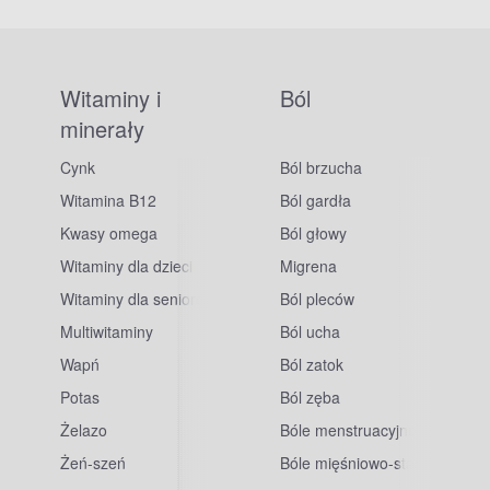
Witaminy i
Ból
minerały
Cynk
Ból brzucha
Witamina B12
Ból gardła
Kwasy omega
Ból głowy
Witaminy dla dzieci
Migrena
Witaminy dla seniorów
Ból pleców
Multiwitaminy
Ból ucha
Wapń
Ból zatok
Potas
Ból zęba
sowe
Żelazo
Bóle menstruacyjne
Żeń-szeń
Bóle mięśniowo-stawowe