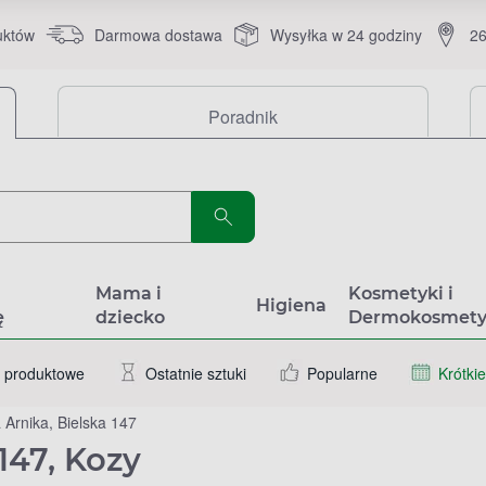
uktów
Darmowa dostawa
Wysyłka w 24 godziny
26
Poradnik
a
Mama i
Kosmetyki i
Higiena
ę
dziecko
Dermokosmety
 produktowe
Ostatnie sztuki
Popularne
Krótkie
 Arnika, Bielska 147
147, Kozy