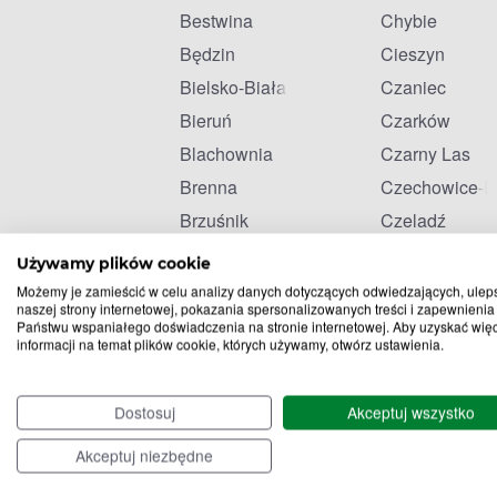
Bestwina
Chybie
Będzin
Cieszyn
Bielsko-Biała
Czaniec
Bieruń
Czarków
Blachownia
Czarny Las
Brenna
Czechowice-D
Brzuśnik
Czeladź
Bytom
Czerwionka-L
Używamy plików cookie
Możemy je zamieścić w celu analizy danych dotyczących odwiedzających, ulep
naszej strony internetowej, pokazania spersonalizowanych treści i zapewnienia
Państwu wspaniałego doświadczenia na stronie internetowej. Aby uzyskać wię
informacji na temat plików cookie, których używamy, otwórz ustawienia.
Dostosuj
Akceptuj wszystko
Akceptuj niezbędne