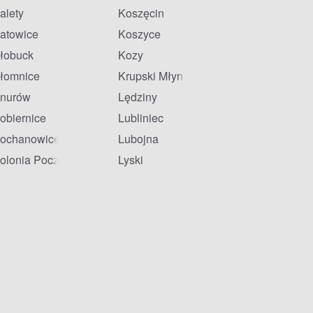
alety
Koszęcin
atowice
Koszyce
łobuck
Kozy
łomnice
Krupski Młyn
nurów
Lędziny
obiernice
Lubliniec
ochanowice
Lubojna
olonia Poczesna
Lyski