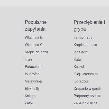
Popularne
Przeziębienie i
zapytania
grypa
Witamina D
Termometry
Witamina C
Krople do nosa
Krople do oczu
Inhalacje
Tran
Katar
Paracetamol
Kaszel
Ibuprofen
Olejki eteryczne
Melatonina
Gorączka
Elektrolity
Drapanie w gardle
Kolagen
Preparaty przeciwwiru
Zatoki
Zapalenie ucha