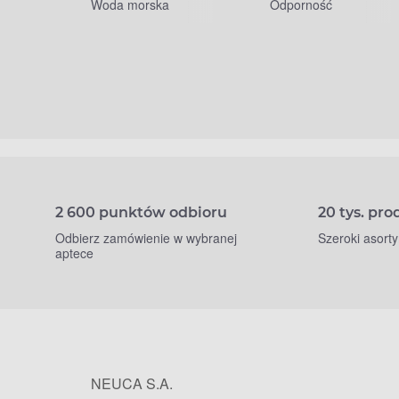
Woda morska
Odporność
2 600 punktów odbioru
20 tys. pr
Odbierz zamówienie w wybranej
Szeroki asort
aptece
NEUCA S.A.