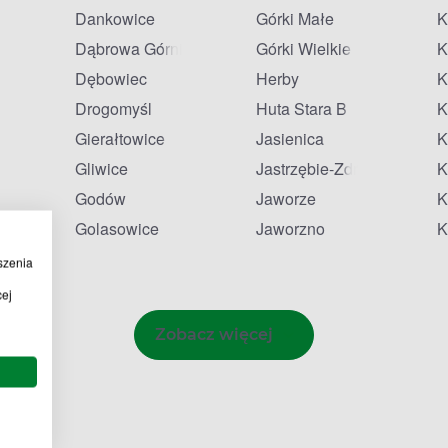
Dankowice
Górki Małe
K
Dąbrowa Górnicza
Górki Wielkie
K
Dębowiec
Herby
K
Drogomyśl
Huta Stara B
K
Gierałtowice
Jasienica
K
ziedzice
Gliwice
Jastrzębie-Zdrój
K
Godów
Jaworze
K
eszczyny
Golasowice
Jaworzno
K
szenia
cej
Zobacz więcej