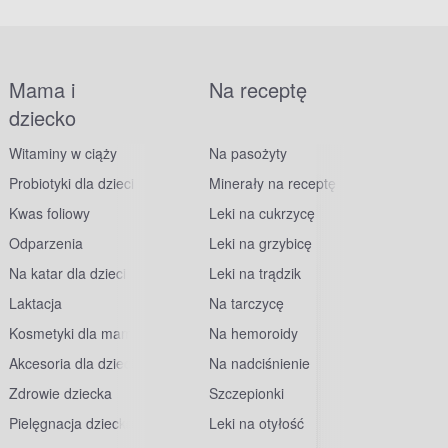
Mama i
Na receptę
dziecko
Witaminy w ciąży
Na pasożyty
Probiotyki dla dzieci
Minerały na receptę
Kwas foliowy
Leki na cukrzycę
Odparzenia
Leki na grzybicę
Na katar dla dzieci
Leki na trądzik
Laktacja
Na tarczycę
Kosmetyki dla mam
Na hemoroidy
Akcesoria dla dzieci
Na nadciśnienie
Zdrowie dziecka
Szczepionki
Pielęgnacja dziecka
Leki na otyłość