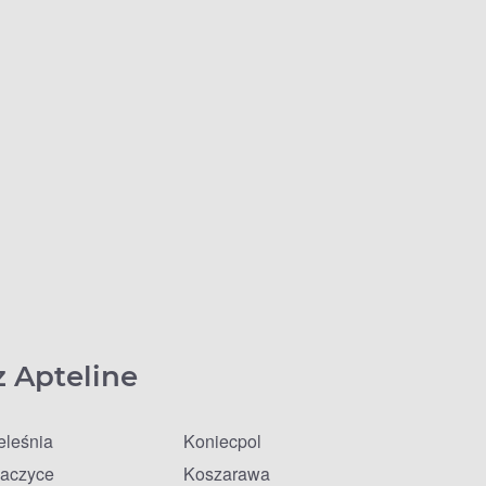
z Apteline
eleśnia
Koniecpol
aczyce
Koszarawa