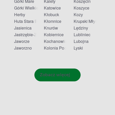
Górki Małe
Kalety
Koszęcin
Górki Wielkie
Katowice
Koszyce
Herby
Kłobuck
Kozy
Huta Stara B
Kłomnice
Krupski Młyn
Jasienica
Knurów
Lędziny
Jastrzębie-Zdrój
Kobiernice
Lubliniec
Jaworze
Kochanowice
Lubojna
Jaworzno
Kolonia Poczesna
Lyski
Zobacz więcej