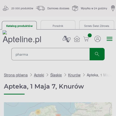
20 000 produktów
Darmowa dostawa
Wysyłka w 24 godziny
Poradnik
Serwis Świat Zdrowia
Katalog produktów
sztuk
Strona główna
Apteki
Śląskie
Knurów
Apteka, 1 Maja 7
Apteka, 1 Maja 7, Knurów