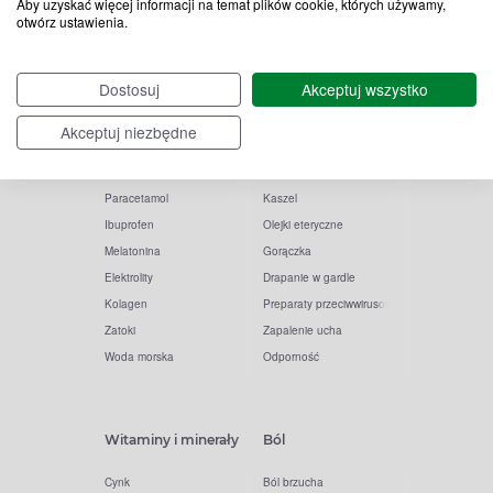
Aby uzyskać więcej informacji na temat plików cookie, których używamy,
otwórz ustawienia.
Popularne zapytania
Przeziębienie i grypa
Dostosuj
Akceptuj wszystko
Witamina D
Termometry
Witamina C
Krople do nosa
Akceptuj niezbędne
Krople do oczu
Inhalacje
Tran
Katar
Paracetamol
Kaszel
Ibuprofen
Olejki eteryczne
Melatonina
Gorączka
Elektrolity
Drapanie w gardle
Kolagen
Preparaty przeciwwirusowe
Zatoki
Zapalenie ucha
Woda morska
Odporność
Witaminy i minerały
Ból
Cynk
Ból brzucha