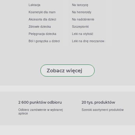
Laktacja
Na tarczycę
Kosmetyki dla mam
Na hemoroidy
Akcesoria dla dzieci
Na nadciśnienie
Zdrowie dziecka
Szczepionki
Pielęgnacja dziecka
Leki na otyłość
Ból i gorączka u dzieci
Leki na dnę moczanową
Zobacz więcej
2 600 punktów odbioru
20 tys. produktów
Odbierz zamówienie w wybranej
Szeroki asortyment produktów
aptece