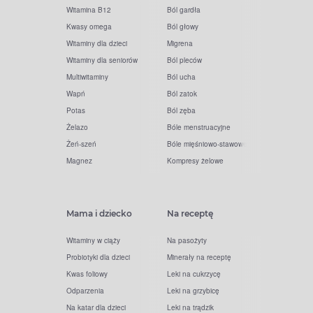
Witamina B12
Ból gardła
Kwasy omega
Ból głowy
Witaminy dla dzieci
Migrena
Witaminy dla seniorów
Ból pleców
Multiwitaminy
Ból ucha
Wapń
Ból zatok
Potas
Ból zęba
Żelazo
Bóle menstruacyjne
Żeń-szeń
Bóle mięśniowo-stawowe
Magnez
Kompresy żelowe
Mama i dziecko
Na receptę
Witaminy w ciąży
Na pasożyty
Probiotyki dla dzieci
Minerały na receptę
Kwas foliowy
Leki na cukrzycę
Odparzenia
Leki na grzybicę
Na katar dla dzieci
Leki na trądzik