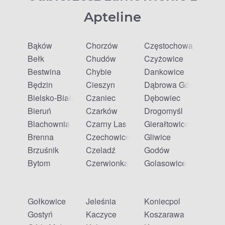
Apteline
Bąków
Chorzów
Częstochowa
Bełk
Chudów
Czyżowice
Bestwina
Chybie
Dankowice
Będzin
Cieszyn
Dąbrowa Górnicza
Bielsko-Biała
Czaniec
Dębowiec
Bieruń
Czarków
Drogomyśl
Blachownia
Czarny Las
Gierałtowice
Brenna
Czechowice-Dziedzice
Gliwice
Brzuśnik
Czeladź
Godów
Bytom
Czerwionka-Leszczyny
Golasowice
Gołkowice
Jeleśnia
Koniecpol
Gostyń
Kaczyce
Koszarawa