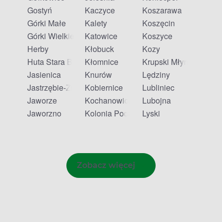
Gostyń
Kaczyce
Koszarawa
Górki Małe
Kalety
Koszęcin
Górki Wielkie
Katowice
Koszyce
Herby
Kłobuck
Kozy
Huta Stara B
Kłomnice
Krupski Młyn
Jasienica
Knurów
Lędziny
Jastrzębie-Zdrój
Kobiernice
Lubliniec
Jaworze
Kochanowice
Lubojna
Jaworzno
Kolonia Poczesna
Lyski
Zobacz więcej