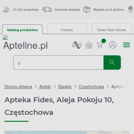
20 000 produktów
Darmowa dostawa
Wysyłka w 24 godziny
Poradnik
Serwis Świat Zdrowia
Katalog produktów
sztuk
Strona główna
Apteki
Śląskie
Częstochowa
Apteka Fide
Apteka Fides, Aleja Pokoju 10,
Częstochowa