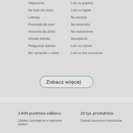
Odparzenia
Leki na grzybicę
Na katar dla dzieci
Leki na trądzik
Laktacja
Na tarczycę
Kosmetyki dla mam
Na hemoroidy
Akcesoria dla dzieci
Na nadciśnienie
Zdrowie dziecka
Szczepionki
Pielęgnacja dziecka
Leki na otyłość
Ból i gorączka u dzieci
Leki na dnę moczanową
Zobacz więcej
2 600 punktów odbioru
20 tys. produktów
Odbierz zamówienie w wybranej
Szeroki asortyment produktów
aptece