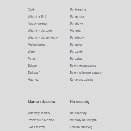
Cynk
Ból brzucha
Witamina B12
Ból gardła
Kwasy omega
Ból głowy
Witaminy dla dzieci
Migrena
Witaminy dla seniorów
Ból pleców
Multiwitaminy
Ból ucha
Wapń
Ból zatok
Potas
Ból zęba
Żelazo
Bóle menstruacyjne
Żeń-szeń
Bóle mięśniowo-stawowe
Magnez
Kompresy żelowe
Mama i dziecko
Na receptę
Witaminy w ciąży
Na pasożyty
Probiotyki dla dzieci
Minerały na receptę
Kwas foliowy
Leki na cukrzycę