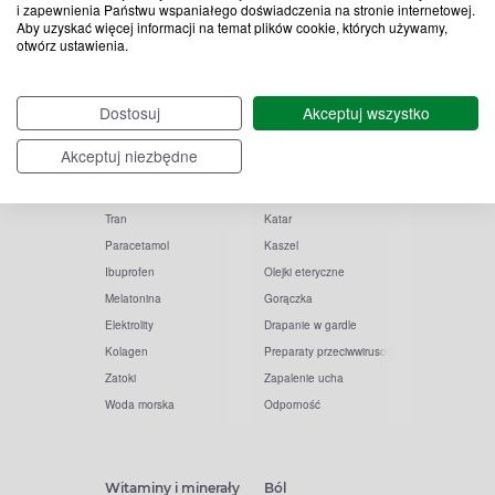
i zapewnienia Państwu wspaniałego doświadczenia na stronie internetowej.
Aby uzyskać więcej informacji na temat plików cookie, których używamy,
otwórz ustawienia.
Popularne zapytania
Przeziębienie i grypa
Dostosuj
Akceptuj wszystko
Witamina D
Termometry
Akceptuj niezbędne
Witamina C
Krople do nosa
Krople do oczu
Inhalacje
Tran
Katar
Paracetamol
Kaszel
Ibuprofen
Olejki eteryczne
Melatonina
Gorączka
Elektrolity
Drapanie w gardle
Kolagen
Preparaty przeciwwirusowe
Zatoki
Zapalenie ucha
Woda morska
Odporność
Witaminy i minerały
Ból