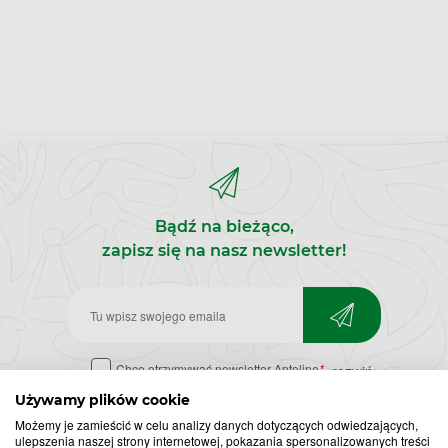
Bądź na bieżąco,
zapisz się na nasz newsletter!
Zapisz
do
Chcę otrzymywać newsletter Apteline
*
rozwiń>
newslettera
Używamy plików cookie
Możemy je zamieścić w celu analizy danych dotyczących odwiedzających,
ulepszenia naszej strony internetowej, pokazania spersonalizowanych treści