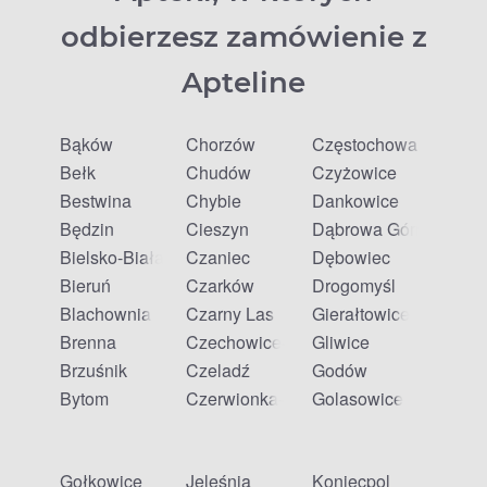
odbierzesz zamówienie z
Apteline
Bąków
Chorzów
Częstochowa
Bełk
Chudów
Czyżowice
Bestwina
Chybie
Dankowice
Będzin
Cieszyn
Dąbrowa Górnicza
Bielsko-Biała
Czaniec
Dębowiec
Bieruń
Czarków
Drogomyśl
Blachownia
Czarny Las
Gierałtowice
Brenna
Czechowice-Dziedzice
Gliwice
Brzuśnik
Czeladź
Godów
Bytom
Czerwionka-Leszczyny
Golasowice
Gołkowice
Jeleśnia
Koniecpol