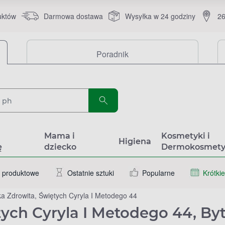
uktów
Darmowa dostawa
Wysyłka w 24 godziny
26
Poradnik
a
Mama i
Kosmetyki i
Higiena
ę
dziecko
Dermokosmety
 produktowe
Ostatnie sztuki
Popularne
Krótkie
a Zdrowita, Świętych Cyryla I Metodego 44
tych Cyryla I Metodego 44, B