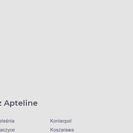
z Apteline
eleśnia
Koniecpol
aczyce
Koszarawa