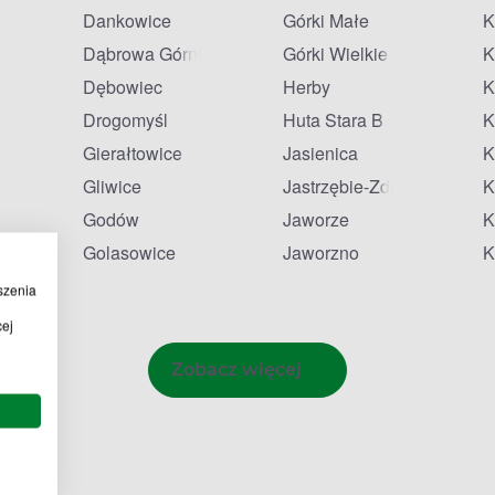
Dankowice
Górki Małe
K
Dąbrowa Górnicza
Górki Wielkie
K
Dębowiec
Herby
K
Drogomyśl
Huta Stara B
K
Gierałtowice
Jasienica
K
ziedzice
Gliwice
Jastrzębie-Zdrój
K
Godów
Jaworze
K
eszczyny
Golasowice
Jaworzno
K
szenia
cej
Zobacz więcej