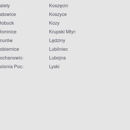
alety
Koszęcin
atowice
Koszyce
łobuck
Kozy
łomnice
Krupski Młyn
nurów
Lędziny
obiernice
Lubliniec
ochanowice
Lubojna
olonia Poczesna
Lyski