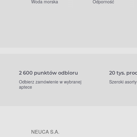
Woda morska
Odporność
2 600 punktów odbioru
20 tys. pr
Odbierz zamówienie w wybranej
Szeroki asort
aptece
NEUCA S.A.