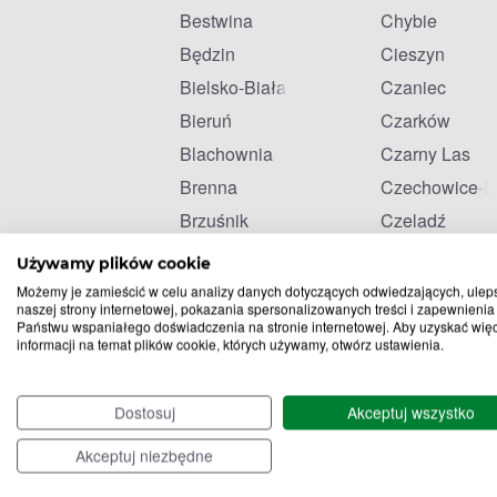
Bestwina
Chybie
Będzin
Cieszyn
Bielsko-Biała
Czaniec
Bieruń
Czarków
Blachownia
Czarny Las
Brenna
Czechowice-D
Brzuśnik
Czeladź
Bytom
Czerwionka-L
Używamy plików cookie
Możemy je zamieścić w celu analizy danych dotyczących odwiedzających, ulep
naszej strony internetowej, pokazania spersonalizowanych treści i zapewnienia
Państwu wspaniałego doświadczenia na stronie internetowej. Aby uzyskać wię
informacji na temat plików cookie, których używamy, otwórz ustawienia.
Dostosuj
Akceptuj wszystko
Akceptuj niezbędne