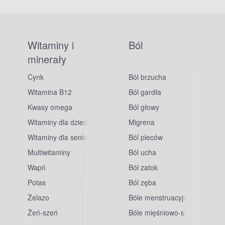
Witaminy i
Ból
minerały
Cynk
Ból brzucha
Witamina B12
Ból gardła
Kwasy omega
Ból głowy
Witaminy dla dzieci
Migrena
Witaminy dla seniorów
Ból pleców
Multiwitaminy
Ból ucha
Wapń
Ból zatok
Potas
Ból zęba
sowe
Żelazo
Bóle menstruacyjne
Żeń-szeń
Bóle mięśniowo-stawowe