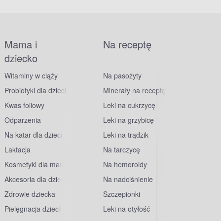
Mama i
Na receptę
dziecko
Witaminy w ciąży
Na pasożyty
Probiotyki dla dzieci
Minerały na receptę
Kwas foliowy
Leki na cukrzycę
Odparzenia
Leki na grzybicę
Na katar dla dzieci
Leki na trądzik
Laktacja
Na tarczycę
Kosmetyki dla mam
Na hemoroidy
Akcesoria dla dzieci
Na nadciśnienie
Zdrowie dziecka
Szczepionki
Pielęgnacja dziecka
Leki na otyłość