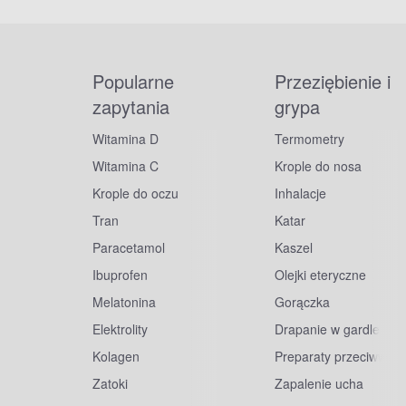
Popularne
Przeziębienie i
zapytania
grypa
Witamina D
Termometry
Witamina C
Krople do nosa
Krople do oczu
Inhalacje
Tran
Katar
Paracetamol
Kaszel
Ibuprofen
Olejki eteryczne
Melatonina
Gorączka
Elektrolity
Drapanie w gardle
Kolagen
Preparaty przeciwwiru
Zatoki
Zapalenie ucha