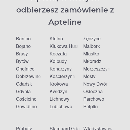
odbierzesz zamówienie z
Apteline
Banino
Kielno
Łęczyce
Bojano
Klukowa Huta
Malbork
Brusy
Koczała
Miastko
Bytów
Kolbudy
Miłoradz
Chojnice
Konarzyny
Morzeszczyn
Dobrzewino
Kościerzyna
Mosty
Gdańsk
Krokowa
Nowy Dwór Gdański
Gdynia
Kwidzyn
Osieczna
Gościcino
Lichnowy
Parchowo
Gowidlino
Lubichowo
Pelplin
Prabuty
Starogard Gdański
Władysławowo