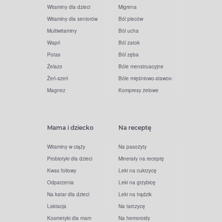
Witaminy dla dzieci
Migrena
Witaminy dla seniorów
Ból pleców
Multiwitaminy
Ból ucha
Wapń
Ból zatok
Potas
Ból zęba
Żelazo
Bóle menstruacyjne
Żeń-szeń
Bóle mięśniowo-stawowe
Magnez
Kompresy żelowe
Mama i dziecko
Na receptę
Witaminy w ciąży
Na pasożyty
Probiotyki dla dzieci
Minerały na receptę
Kwas foliowy
Leki na cukrzycę
Odparzenia
Leki na grzybicę
Na katar dla dzieci
Leki na trądzik
Laktacja
Na tarczycę
Kosmetyki dla mam
Na hemoroidy