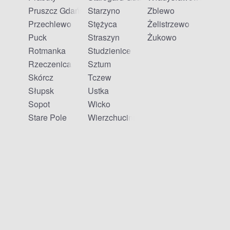
Pruszcz Gdański
Starzyno
Zblewo
Przechlewo
Stężyca
Żelistrzewo
Puck
Straszyn
Żukowo
Rotmanka
Studzienice
Rzeczenica
Sztum
Skórcz
Tczew
Słupsk
Ustka
Sopot
Wicko
Stare Pole
Wierzchucino