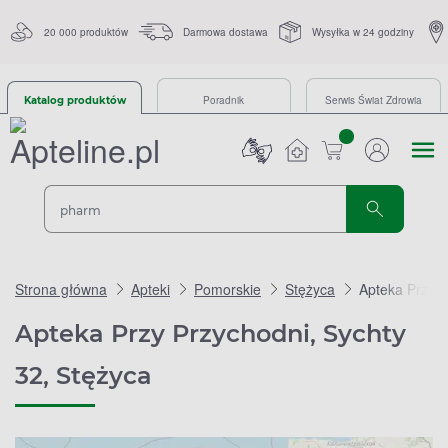
20 000 produktów
Darmowa dostawa
Wysyłka w 24 godziny
Poradnik
Serwis Świat Zdrowia
Katalog produktów
sztuk
Strona główna
Apteki
Pomorskie
Stężyca
Apteka Przy P
Apteka Przy Przychodni, Sychty
32, Stężyca