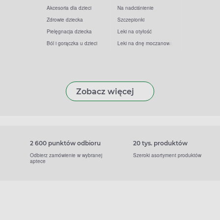
Akcesoria dla dzieci
Na nadciśnienie
Zdrowie dziecka
Szczepionki
Pielęgnacja dziecka
Leki na otyłość
Ból i gorączka u dzieci
Leki na dnę moczanową
Zobacz więcej
2 600 punktów odbioru
20 tys. produktów
Odbierz zamówienie w wybranej
Szeroki asortyment produktów
aptece