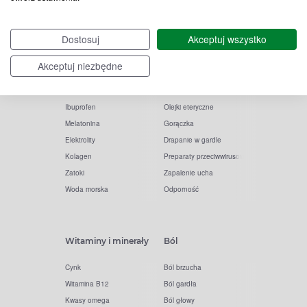
Witamina D
Termometry
Dostosuj
Akceptuj wszystko
Witamina C
Krople do nosa
Krople do oczu
Inhalacje
Akceptuj niezbędne
Tran
Katar
Paracetamol
Kaszel
Ibuprofen
Olejki eteryczne
Melatonina
Gorączka
Elektrolity
Drapanie w gardle
Kolagen
Preparaty przeciwwirusowe
Zatoki
Zapalenie ucha
Woda morska
Odporność
Witaminy i minerały
Ból
Cynk
Ból brzucha
Witamina B12
Ból gardła
Kwasy omega
Ból głowy