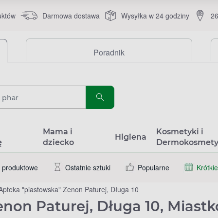
uktów
Darmowa dostawa
Wysyłka w 24 godziny
26
Poradnik
a
Mama i
Kosmetyki i
Higiena
ę
dziecko
Dermokosmety
 produktowe
Ostatnie sztuki
Popularne
Krótkie
Apteka "piastowska" Zenon Paturej, Długa 10
non Paturej, Długa 10, Miastk