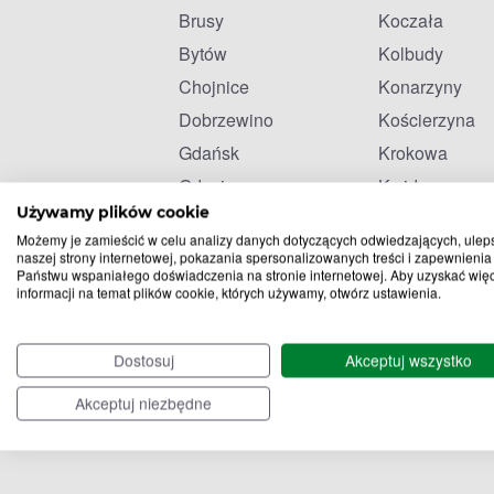
Brusy
Koczała
Bytów
Kolbudy
Chojnice
Konarzyny
Dobrzewino
Kościerzyna
Gdańsk
Krokowa
Gdynia
Kwidzyn
Używamy plików cookie
Gościcino
Lichnowy
Możemy je zamieścić w celu analizy danych dotyczących odwiedzających, ulep
Gowidlino
Lubichowo
naszej strony internetowej, pokazania spersonalizowanych treści i zapewnienia
Państwu wspaniałego doświadczenia na stronie internetowej. Aby uzyskać wię
informacji na temat plików cookie, których używamy, otwórz ustawienia.
Dostosuj
Akceptuj wszystko
Akceptuj niezbędne