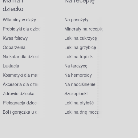
dziecko
Witaminy w ciąży
Na pasożyty
Probiotyki dla dzieci
Minerały na receptę
Kwas foliowy
Leki na cukrzycę
Odparzenia
Leki na grzybicę
Na katar dla dzieci
Leki na trądzik
Laktacja
Na tarczycę
Kosmetyki dla mam
Na hemoroidy
Akcesoria dla dzieci
Na nadciśnienie
Zdrowie dziecka
Szczepionki
Pielęgnacja dziecka
Leki na otyłość
Ból i gorączka u dzieci
Leki na dnę moczanową