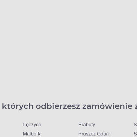
 których odbierzesz zamówienie 
Łęczyce
Prabuty
S
Malbork
Pruszcz Gdański
S