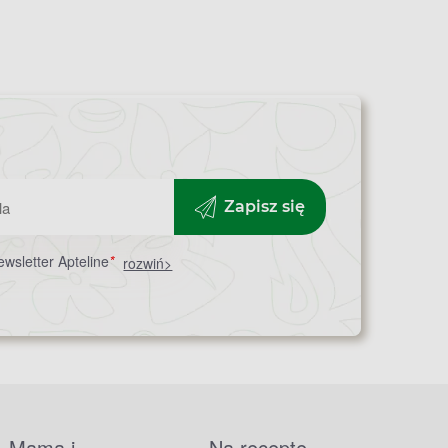
Zapisz się
wsletter Apteline
*
rozwiń>
Mama i
Na receptę