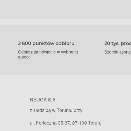
2 600 punktów odbioru
20 tys. pr
Odbierz zamówienie w wybranej
Szeroki asort
aptece
NEUCA S.A.
z siedzibą w Toruniu przy
ul. Forteczna 35-37, 87-100 Toruń,