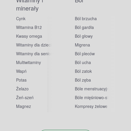
minerały
Cynk
Ból brzucha
Witamina B12
Ból gardła
Kwasy omega
Ból głowy
Witaminy dla dzieci
Migrena
Witaminy dla seniorów
Ból pleców
Multiwitaminy
Ból ucha
Wapń
Ból zatok
Potas
Ból zęba
sowe
Żelazo
Bóle menstruacyjne
Żeń-szeń
Bóle mięśniowo-stawowe
Magnez
Kompresy żelowe