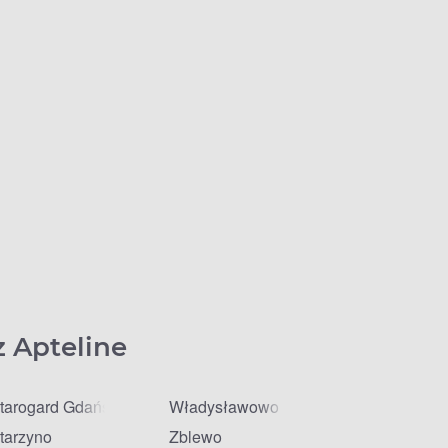
z Apteline
tarogard Gdański
Władysławowo
tarzyno
Zblewo