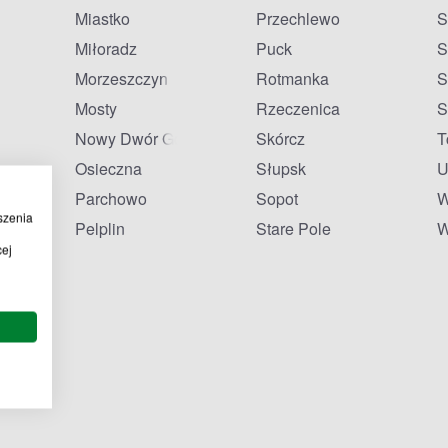
Miastko
Przechlewo
S
Miłoradz
Puck
S
Morzeszczyn
Rotmanka
S
Mosty
Rzeczenica
S
Nowy Dwór Gdański
Skórcz
T
Osieczna
Słupsk
U
Parchowo
Sopot
W
szenia
Pelplin
Stare Pole
W
cej