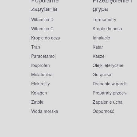
zapytania
grypa
Witamina D
Termometry
Witamina C
Krople do nosa
Krople do oczu
Inhalacje
Tran
Katar
Paracetamol
Kaszel
Ibuprofen
Olejki eteryczne
Melatonina
Gorączka
Elektrolity
Drapanie w gardle
Kolagen
Preparaty przeciwwiru
Zatoki
Zapalenie ucha
Woda morska
Odporność