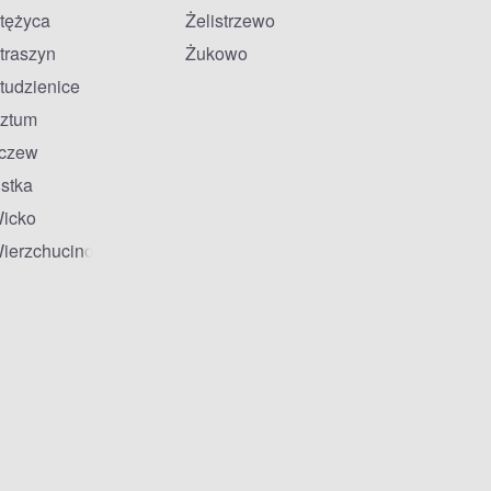
tężyca
Żelistrzewo
traszyn
Żukowo
tudzienice
ztum
czew
stka
icko
ierzchucino