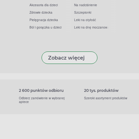
Akcesoria dla dzieci
Na nadciśnienie
Zdrowie dziecka
Szczepionki
Pielęgnacja dziecka
Leki na otyłość
Ból i gorączka u dzieci
Leki na dnę moczanową
Zobacz więcej
2 600 punktów odbioru
20 tys. produktów
Odbierz zamówienie w wybranej
Szeroki asortyment produktów
aptece