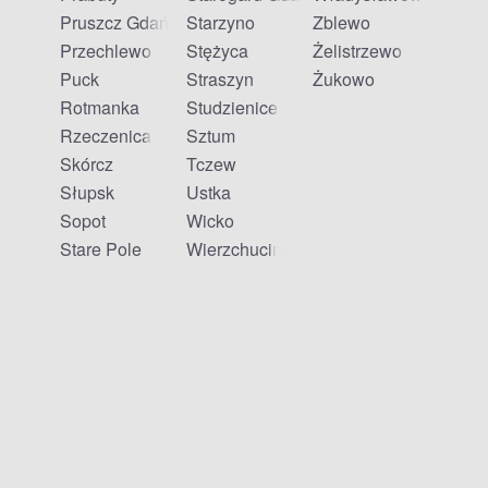
Pruszcz Gdański
Starzyno
Zblewo
Przechlewo
Stężyca
Żelistrzewo
Puck
Straszyn
Żukowo
Rotmanka
Studzienice
Rzeczenica
Sztum
Skórcz
Tczew
Słupsk
Ustka
Sopot
Wicko
Stare Pole
Wierzchucino