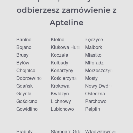
odbierzesz zamówienie z
Apteline
Banino
Kielno
Łęczyce
Bojano
Klukowa Huta
Malbork
Brusy
Koczała
Miastko
Bytów
Kolbudy
Miłoradz
Chojnice
Konarzyny
Morzeszczyn
Dobrzewino
Kościerzyna
Mosty
Gdańsk
Krokowa
Nowy Dwór Gdański
Gdynia
Kwidzyn
Osieczna
Gościcino
Lichnowy
Parchowo
Gowidlino
Lubichowo
Pelplin
Prabuty
Starogard Gdański
Władysławowo