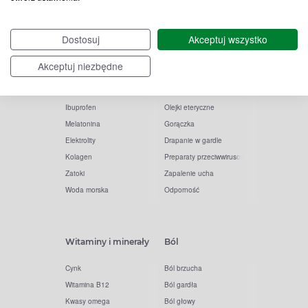
Witamina D
Termometry
Dostosuj
Akceptuj wszystko
Witamina C
Krople do nosa
Krople do oczu
Inhalacje
Akceptuj niezbędne
Tran
Katar
Paracetamol
Kaszel
Ibuprofen
Olejki eteryczne
Melatonina
Gorączka
Elektrolity
Drapanie w gardle
Kolagen
Preparaty przeciwwirusowe
Zatoki
Zapalenie ucha
Woda morska
Odporność
Witaminy i minerały
Ból
Cynk
Ból brzucha
Witamina B12
Ból gardła
Kwasy omega
Ból głowy