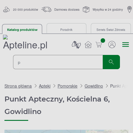
20 000 produktów
Darmowa dostawa
Wysyłka w 24 godziny
Poradnik
Serwis Świat Zdrowia
Katalog produktów
sztuk
Strona główna
Apteki
Pomorskie
Gowidlino
Punkt Aptec
Punkt Apteczny, Kościelna 6,
Gowidlino