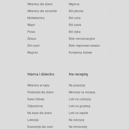
Witaminy dla dzieci
Migrena
Witaminy dla seniorów
Ból pleców
Multiwitaminy
Ból ucha
Wapń
Ból zatok
Potas
Ból zęba
Żelazo
Bóle menstruacyjne
Żeń-szeń
Bóle mięśniowo-stawowe
Magnez
Kompresy żelowe
Mama i dziecko
Na receptę
Witaminy w ciąży
Na pasożyty
Probiotyki dla dzieci
Minerały na receptę
Kwas foliowy
Leki na cukrzycę
Odparzenia
Leki na grzybicę
Na katar dla dzieci
Leki na trądzik
Laktacja
Na tarczycę
Kosmetyki dla mam
Na hemoroidy