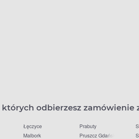
 których odbierzesz zamówienie 
Łęczyce
Prabuty
S
Malbork
Pruszcz Gdański
S