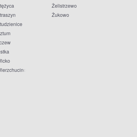
tężyca
Żelistrzewo
traszyn
Żukowo
tudzienice
ztum
czew
stka
icko
ierzchucino