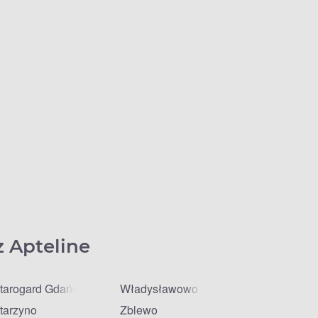
z Apteline
tarogard Gdański
Władysławowo
tarzyno
Zblewo