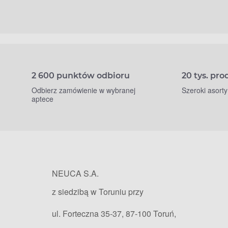
2 600 punktów odbioru
20 tys. pr
Odbierz zamówienie w wybranej
Szeroki asort
aptece
NEUCA S.A.
z siedzibą w Toruniu przy
ul. Forteczna 35-37, 87-100 Toruń,