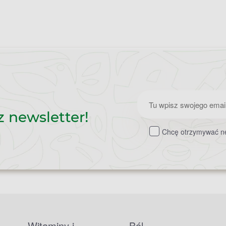
Zapisz
z newsletter!
do
Chcę otrzymywać ne
newslettera
Witaminy i
Ból