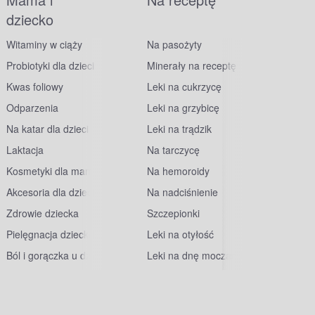
dziecko
Witaminy w ciąży
Na pasożyty
Probiotyki dla dzieci
Minerały na receptę
Kwas foliowy
Leki na cukrzycę
Odparzenia
Leki na grzybicę
Na katar dla dzieci
Leki na trądzik
Laktacja
Na tarczycę
Kosmetyki dla mam
Na hemoroidy
Akcesoria dla dzieci
Na nadciśnienie
Zdrowie dziecka
Szczepionki
Pielęgnacja dziecka
Leki na otyłość
Ból i gorączka u dzieci
Leki na dnę moczanową