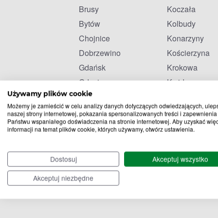
Brusy
Koczała
Bytów
Kolbudy
Chojnice
Konarzyny
Dobrzewino
Kościerzyna
Gdańsk
Krokowa
Gdynia
Kwidzyn
Używamy plików cookie
Gościcino
Lichnowy
Możemy je zamieścić w celu analizy danych dotyczących odwiedzających, ulep
Gowidlino
Lubichowo
naszej strony internetowej, pokazania spersonalizowanych treści i zapewnienia
Państwu wspaniałego doświadczenia na stronie internetowej. Aby uzyskać wię
informacji na temat plików cookie, których używamy, otwórz ustawienia.
Dostosuj
Akceptuj wszystko
Akceptuj niezbędne