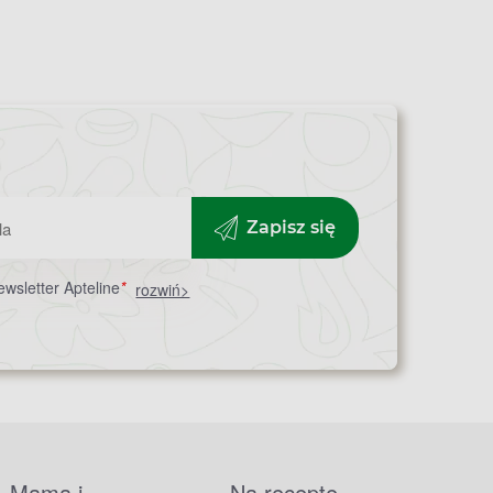
Zapisz się
wsletter Apteline
*
rozwiń>
Mama i
Na receptę