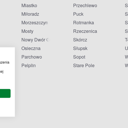
Miastko
Przechlewo
S
Miłoradz
Puck
S
Morzeszczyn
Rotmanka
S
Mosty
Rzeczenica
S
Nowy Dwór Gdański
Skórcz
T
Osieczna
Słupsk
U
Parchowo
Sopot
W
szenia
Pelplin
Stare Pole
W
cej