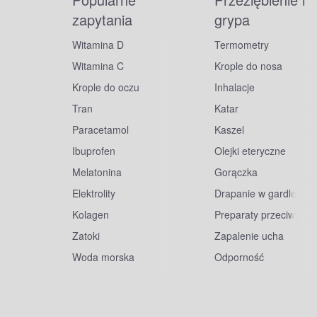
zapytania
grypa
Witamina D
Termometry
Witamina C
Krople do nosa
Krople do oczu
Inhalacje
Tran
Katar
Paracetamol
Kaszel
Ibuprofen
Olejki eteryczne
Melatonina
Gorączka
Elektrolity
Drapanie w gardle
Kolagen
Preparaty przeciwwiru
Zatoki
Zapalenie ucha
Woda morska
Odporność