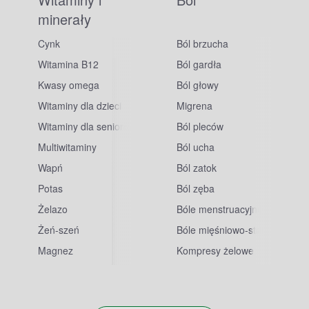
minerały
Cynk
Ból brzucha
Witamina B12
Ból gardła
Kwasy omega
Ból głowy
Witaminy dla dzieci
Migrena
Witaminy dla seniorów
Ból pleców
Multiwitaminy
Ból ucha
Wapń
Ból zatok
Potas
Ból zęba
sowe
Żelazo
Bóle menstruacyjne
Żeń-szeń
Bóle mięśniowo-stawowe
Magnez
Kompresy żelowe