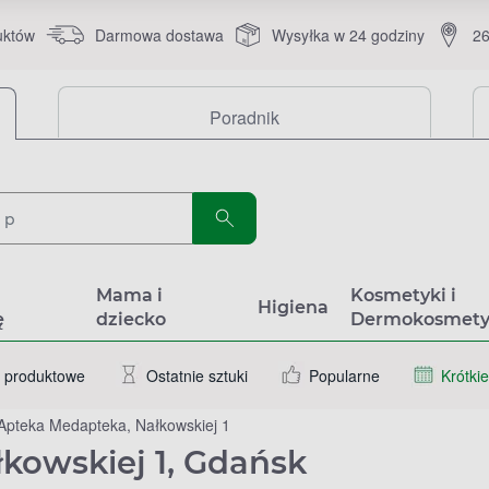
uktów
Darmowa dostawa
Wysyłka w 24 godziny
26
Poradnik
a
Mama i
Kosmetyki i
Higiena
ę
dziecko
Dermokosmety
 produktowe
Ostatnie sztuki
Popularne
Krótkie
Apteka Medapteka, Nałkowskiej 1
kowskiej 1, Gdańsk