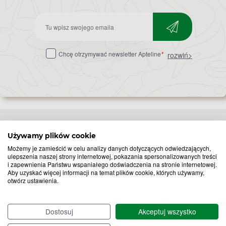
Zapisz
do
Chcę otrzymywać newsletter Apteline
*
rozwiń>
newslettera
Używamy plików cookie
Popularne zapytania
Przeziębienie i grypa
Możemy je zamieścić w celu analizy danych dotyczących odwiedzających,
ulepszenia naszej strony internetowej, pokazania spersonalizowanych treści
Witamina D
Termometry
i zapewnienia Państwu wspaniałego doświadczenia na stronie internetowej.
Witamina C
Krople do nosa
Aby uzyskać więcej informacji na temat plików cookie, których używamy,
otwórz ustawienia.
Krople do oczu
Inhalacje
Tran
Katar
Paracetamol
Kaszel
Dostosuj
Akceptuj wszystko
Ibuprofen
Olejki eteryczne