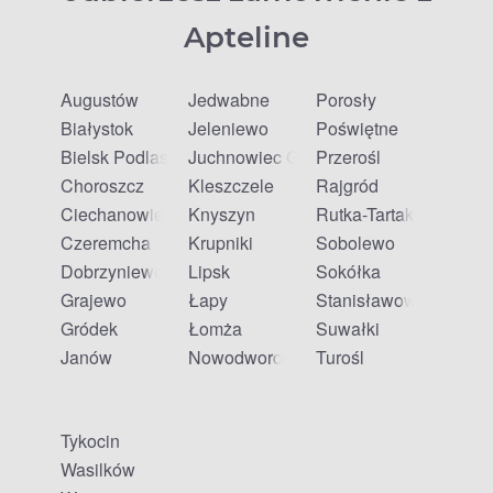
Apteline
Augustów
Jedwabne
Porosły
Białystok
Jeleniewo
Poświętne
Bielsk Podlaski
Juchnowiec Górny
Przerośl
Choroszcz
Kleszczele
Rajgród
Ciechanowiec
Knyszyn
Rutka-Tartak
Czeremcha
Krupniki
Sobolewo
Dobrzyniewo Duże
Lipsk
Sokółka
Grajewo
Łapy
Stanisławowo
Gródek
Łomża
Suwałki
Janów
Nowodworce
Turośl
Tykocin
Wasilków