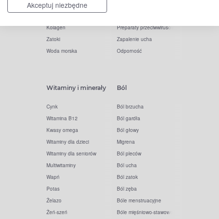
Akceptuj niezbędne
Melatonina
Gorączka
Elektrolity
Drapanie w gardle
Kolagen
Preparaty przeciwwirusowe
Zatoki
Zapalenie ucha
Woda morska
Odporność
Witaminy i minerały
Ból
Cynk
Ból brzucha
Witamina B12
Ból gardła
Kwasy omega
Ból głowy
Witaminy dla dzieci
Migrena
Witaminy dla seniorów
Ból pleców
Multiwitaminy
Ból ucha
Wapń
Ból zatok
Potas
Ból zęba
Żelazo
Bóle menstruacyjne
Żeń-szeń
Bóle mięśniowo-stawowe