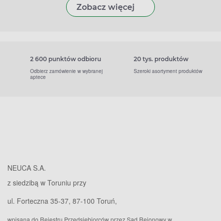
Zobacz więcej
2 600 punktów odbioru
20 tys. produktów
Odbierz zamówienie w wybranej
Szeroki asortyment produktów
aptece
NEUCA S.A.
z siedzibą w Toruniu przy
ul. Forteczna 35-37, 87-100 Toruń,
wpisana do Rejestru Przedsiębiorców przez Sąd Rejonowy w