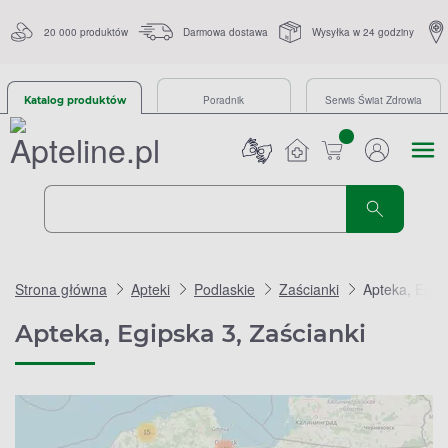
20 000 produktów
Darmowa dostawa
Wysyłka w 24 godziny
Poradnik
Serwis Świat Zdrowia
Katalog produktów
sztuk
Strona główna
Apteki
Podlaskie
Zaścianki
Apteka, Egip
Apteka, Egipska 3, Zaścianki