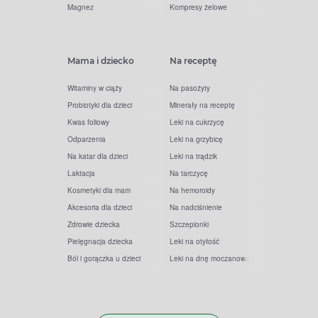
Magnez
Kompresy żelowe
Mama i dziecko
Na receptę
Witaminy w ciąży
Na pasożyty
Probiotyki dla dzieci
Minerały na receptę
Kwas foliowy
Leki na cukrzycę
Odparzenia
Leki na grzybicę
Na katar dla dzieci
Leki na trądzik
Laktacja
Na tarczycę
Kosmetyki dla mam
Na hemoroidy
Akcesoria dla dzieci
Na nadciśnienie
Zdrowie dziecka
Szczepionki
Pielęgnacja dziecka
Leki na otyłość
Ból i gorączka u dzieci
Leki na dnę moczanową