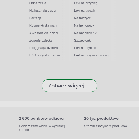
Odparzenia
Leki na grzybicę
Na katar dla dzieci
Leki na trądzik
Laktacja
Na tarczycę
Kosmetyki dla mam
Na hemoroidy
Akcesoria dla dzieci
Na nadciśnienie
Zdrowie dziecka
Szczepionki
Pielęgnacja dziecka
Leki na otyłość
Ból i gorączka u dzieci
Leki na dnę moczanową
Zobacz więcej
2 600 punktów odbioru
20 tys. produktów
Odbierz zamówienie w wybranej
Szeroki asortyment produktów
aptece