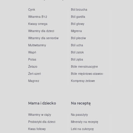
Cynk
Ból brzucha
Witamina B12
Ból gardła
Kwasy omega
Ból głowy
Witaminy dla dzieci
Migrena
Witaminy dla seniorów
Ból pleców
Multiwitaminy
Ból ucha
Wapń
Ból zatok
Potas
Ból zęba
Żelazo
Bóle menstruacyjne
Żeń-szeń
Bóle mięśniowo-stawowe
Magnez
Kompresy żelowe
Mama i dziecko
Na receptę
Witaminy w ciąży
Na pasożyty
Probiotyki dla dzieci
Minerały na receptę
Kwas foliowy
Leki na cukrzycę