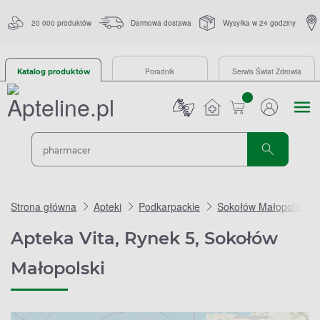
20 000 produktów
Darmowa dostawa
Wysyłka w 24 godziny
Poradnik
Serwis Świat Zdrowia
Katalog produktów
sztuk
Strona główna
Apteki
Podkarpackie
Sokołów Małopolski
Apteka Vita, Rynek 5, Sokołów
Małopolski