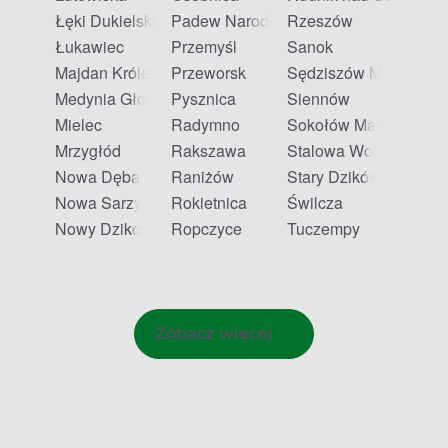
Łęki Dukielskie
Padew Narodowa
Rzeszów
Łukawiec
Przemyśl
Sanok
Majdan Królewski
Przeworsk
Sędziszów Małopolski
Medynia Głogowska
Pysznica
Siennów
Mielec
Radymno
Sokołów Małopolski
Mrzygłód
Rakszawa
Stalowa Wola
Nowa Dęba
Raniżów
Stary Dzików
Nowa Sarzyna
Rokietnica
Świlcza
Nowy Dzikowiec
Ropczyce
Tuczempy
Zobacz więcej