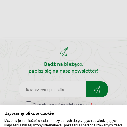
Bądź na bieżąco,
zapisz się na nasz newsletter!
Zapisz
do
Chcę otrzymywać newsletter Apteline
*
rozwiń>
newslettera
Używamy plików cookie
Możemy je zamieścić w celu analizy danych dotyczących odwiedzających,
ulepszenia naszej strony internetowej, pokazania spersonalizowanych treści