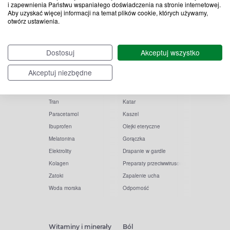
i zapewnienia Państwu wspaniałego doświadczenia na stronie internetowej.
Aby uzyskać więcej informacji na temat plików cookie, których używamy,
otwórz ustawienia.
Popularne zapytania
Przeziębienie i grypa
Dostosuj
Akceptuj wszystko
Witamina D
Termometry
Akceptuj niezbędne
Witamina C
Krople do nosa
Krople do oczu
Inhalacje
Tran
Katar
Paracetamol
Kaszel
Ibuprofen
Olejki eteryczne
Melatonina
Gorączka
Elektrolity
Drapanie w gardle
Kolagen
Preparaty przeciwwirusowe
Zatoki
Zapalenie ucha
Woda morska
Odporność
Witaminy i minerały
Ból