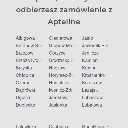
odbierzesz zamówienie z
Apteline
Albigowa
Giedlarowa
Jasło
Baranów Sandomierski
Głogów Małopolski
Jawornik Polski
Brzozów
Gorzyce
Jedlicze
Brzóza Królewska
Grodzisko Dolne
Kamień
Brzyska
Haczów
Krosno
Chłopice
Horyniec-Zdrój
Krościenko Wyżne
Czarna
Humniska
Krzeszów
Dąbrówki
Iwonicz-Zdrój
Leżajsk
Dębica
Jarosław
Lubaczów
Dubiecko
Jasionka
Lubatowa
Lutowiska
Osobnica
Rudnik nad Sanem