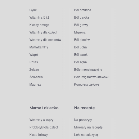
Cynk
Ból brzucha
Witamina B12
Ból gardła
Kwasy omega
Ból głowy
Witaminy dla dzieci
Migrena
Witaminy dla seniorów
Ból pleców
Multiwitaminy
Ból ucha
Wapń
Ból zatok
Potas
Ból zęba
Żelazo
Bóle menstruacyjne
Żeń-szeń
Bóle mięśniowo-stawowe
Magnez
Kompresy żelowe
Mama i dziecko
Na receptę
Witaminy w ciąży
Na pasożyty
Probiotyki dla dzieci
Minerały na receptę
Kwas foliowy
Leki na cukrzycę