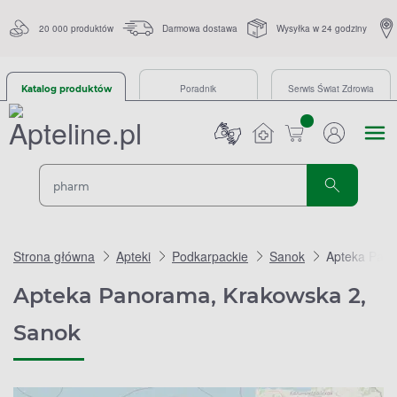
20 000 produktów
Darmowa dostawa
Wysyłka w 24 godziny
Poradnik
Serwis Świat Zdrowia
Katalog produktów
sztuk
Strona główna
Apteki
Podkarpackie
Sanok
Apteka Pano
Apteka Panorama, Krakowska 2,
Sanok