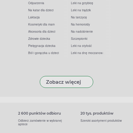
Odparzenia
Leki na grzybicę
Na katar dla dzieci
Leki na trądzik
Laktacja
Na tarczycę
Kosmetyki dla mam
Na hemoroidy
Akcesoria dla dzieci
Na nadciśnienie
Zdrowie dziecka
Szczepionki
Pielęgnacja dziecka
Leki na otyłość
Ból i gorączka u dzieci
Leki na dnę moczanową
Zobacz więcej
2 600 punktów odbioru
20 tys. produktów
Odbierz zamówienie w wybranej
Szeroki asortyment produktów
aptece