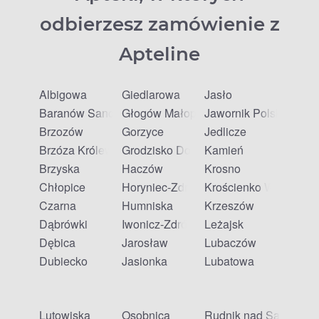
odbierzesz zamówienie z
Apteline
Albigowa
Giedlarowa
Jasło
Baranów Sandomierski
Głogów Małopolski
Jawornik Polski
Brzozów
Gorzyce
Jedlicze
Brzóza Królewska
Grodzisko Dolne
Kamień
Brzyska
Haczów
Krosno
Chłopice
Horyniec-Zdrój
Krościenko Wyżne
Czarna
Humniska
Krzeszów
Dąbrówki
Iwonicz-Zdrój
Leżajsk
Dębica
Jarosław
Lubaczów
Dubiecko
Jasionka
Lubatowa
Lutowiska
Osobnica
Rudnik nad Sanem