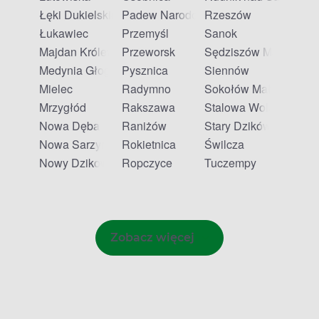
Łęki Dukielskie
Padew Narodowa
Rzeszów
Łukawiec
Przemyśl
Sanok
Majdan Królewski
Przeworsk
Sędziszów Małopolski
Medynia Głogowska
Pysznica
Siennów
Mielec
Radymno
Sokołów Małopolski
Mrzygłód
Rakszawa
Stalowa Wola
Nowa Dęba
Raniżów
Stary Dzików
Nowa Sarzyna
Rokietnica
Świlcza
Nowy Dzikowiec
Ropczyce
Tuczempy
Zobacz więcej