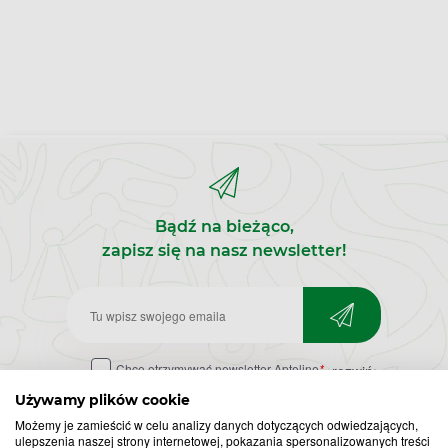
Bądź na bieżąco,
zapisz się na nasz newsletter!
Zapisz
do
Chcę otrzymywać newsletter Apteline
*
rozwiń>
newslettera
Używamy plików cookie
Możemy je zamieścić w celu analizy danych dotyczących odwiedzających,
ulepszenia naszej strony internetowej, pokazania spersonalizowanych treści