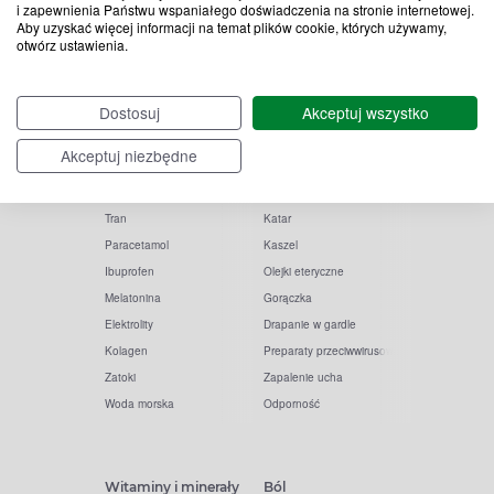
i zapewnienia Państwu wspaniałego doświadczenia na stronie internetowej.
Aby uzyskać więcej informacji na temat plików cookie, których używamy,
otwórz ustawienia.
Popularne zapytania
Przeziębienie i grypa
Dostosuj
Akceptuj wszystko
Witamina D
Termometry
Akceptuj niezbędne
Witamina C
Krople do nosa
Krople do oczu
Inhalacje
Tran
Katar
Paracetamol
Kaszel
Ibuprofen
Olejki eteryczne
Melatonina
Gorączka
Elektrolity
Drapanie w gardle
Kolagen
Preparaty przeciwwirusowe
Zatoki
Zapalenie ucha
Woda morska
Odporność
Witaminy i minerały
Ból