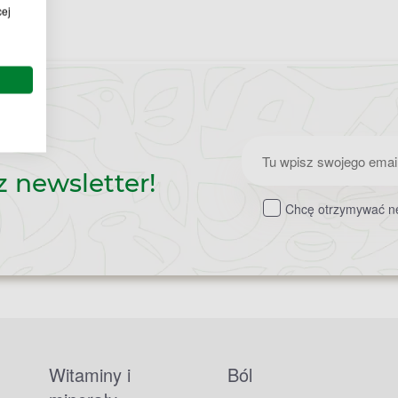
cej
Zapisz
z newsletter!
do
Chcę otrzymywać ne
newslettera
Witaminy i
Ból