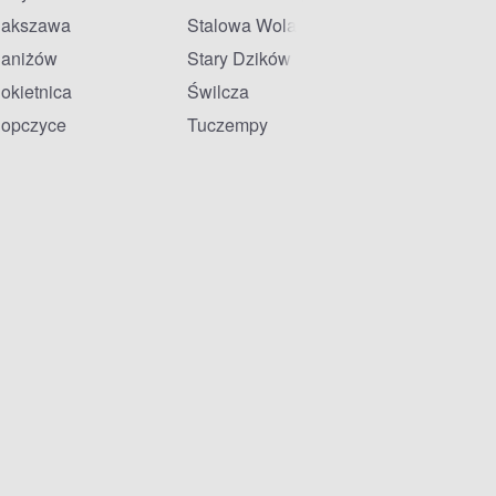
akszawa
Stalowa Wola
aniżów
Stary Dzików
okietnica
Świlcza
opczyce
Tuczempy