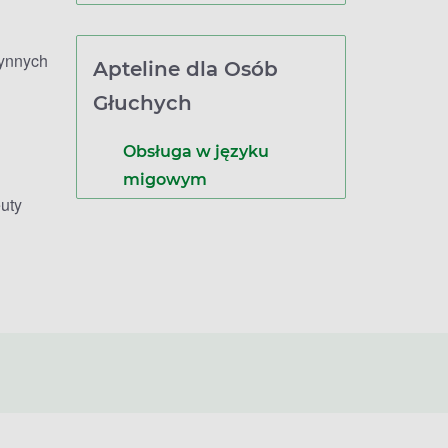
zynnych
Apteline dla Osób
Głuchych
Obsługa w języku
migowym
uty