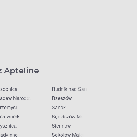
z Apteline
sobnica
Rudnik nad Sanem
adew Narodowa
Rzeszów
rzemyśl
Sanok
rzeworsk
Sędziszów Małopolski
ysznica
Siennów
adymno
Sokołów Małopolski