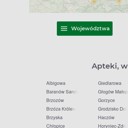
Województwa
Apteki, w
Albigowa
Giedlarowa
Baranów Sandomierski
Głogów Małop
Brzozów
Gorzyce
Brzóza Królewska
Grodzisko Dol
Brzyska
Haczów
Chłopice
Horyniec-Zdró