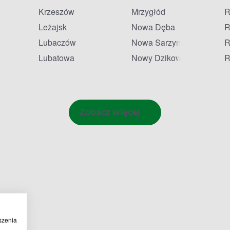
Krzeszów
Mrzygłód
R
Leżajsk
Nowa Dęba
R
Lubaczów
Nowa Sarzyna
R
Lubatowa
Nowy Dzikowiec
R
Zobacz więcej
szenia