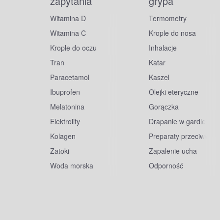
zapytania
grypa
Witamina D
Termometry
Witamina C
Krople do nosa
Krople do oczu
Inhalacje
Tran
Katar
Paracetamol
Kaszel
Ibuprofen
Olejki eteryczne
Melatonina
Gorączka
Elektrolity
Drapanie w gardle
Kolagen
Preparaty przeciwwiru
Zatoki
Zapalenie ucha
Woda morska
Odporność