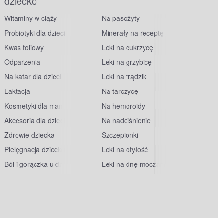
dziecko
Witaminy w ciąży
Na pasożyty
Probiotyki dla dzieci
Minerały na receptę
Kwas foliowy
Leki na cukrzycę
Odparzenia
Leki na grzybicę
Na katar dla dzieci
Leki na trądzik
Laktacja
Na tarczycę
Kosmetyki dla mam
Na hemoroidy
Akcesoria dla dzieci
Na nadciśnienie
Zdrowie dziecka
Szczepionki
Pielęgnacja dziecka
Leki na otyłość
Ból i gorączka u dzieci
Leki na dnę moczanową