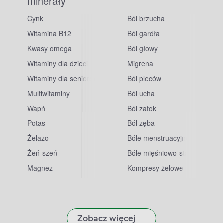
minerały
Cynk
Ból brzucha
Witamina B12
Ból gardła
Kwasy omega
Ból głowy
Witaminy dla dzieci
Migrena
Witaminy dla seniorów
Ból pleców
Multiwitaminy
Ból ucha
Wapń
Ból zatok
Potas
Ból zęba
sowe
Żelazo
Bóle menstruacyjne
Żeń-szeń
Bóle mięśniowo-stawowe
Magnez
Kompresy żelowe
Zobacz więcej