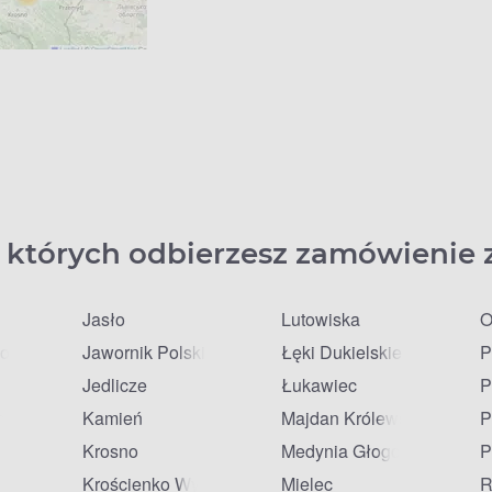
 których odbierzesz zamówienie 
Jasło
Lutowiska
O
olski
Jawornik Polski
Łęki Dukielskie
P
Jedlicze
Łukawiec
P
ne
Kamień
Majdan Królewski
P
Krosno
Medynia Głogowska
P
j
Krościenko Wyżne
Mielec
R