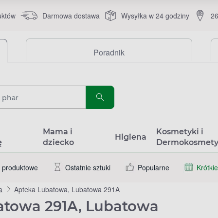
uktów
Darmowa dostawa
Wysyłka w 24 godziny
26
Poradnik
a
Mama i
Kosmetyki i
Higiena
ę
dziecko
Dermokosmety
 produktowe
Ostatnie sztuki
Popularne
Krótkie
a
Apteka Lubatowa, Lubatowa 291A
atowa 291A, Lubatowa