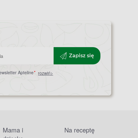
Zapisz się
wsletter Apteline
*
rozwiń>
Mama i
Na receptę