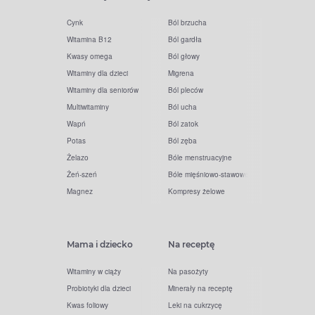
Cynk
Ból brzucha
Witamina B12
Ból gardła
Kwasy omega
Ból głowy
Witaminy dla dzieci
Migrena
Witaminy dla seniorów
Ból pleców
Multiwitaminy
Ból ucha
Wapń
Ból zatok
Potas
Ból zęba
Żelazo
Bóle menstruacyjne
Żeń-szeń
Bóle mięśniowo-stawowe
Magnez
Kompresy żelowe
Mama i dziecko
Na receptę
Witaminy w ciąży
Na pasożyty
Probiotyki dla dzieci
Minerały na receptę
Kwas foliowy
Leki na cukrzycę