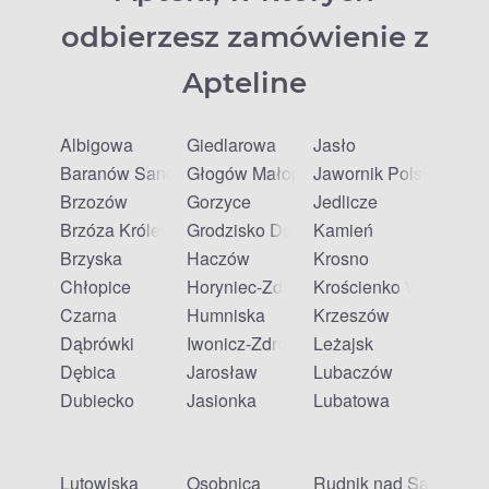
odbierzesz zamówienie z
Apteline
Albigowa
Giedlarowa
Jasło
Baranów Sandomierski
Głogów Małopolski
Jawornik Polski
Brzozów
Gorzyce
Jedlicze
Brzóza Królewska
Grodzisko Dolne
Kamień
Brzyska
Haczów
Krosno
Chłopice
Horyniec-Zdrój
Krościenko Wyżne
Czarna
Humniska
Krzeszów
Dąbrówki
Iwonicz-Zdrój
Leżajsk
Dębica
Jarosław
Lubaczów
Dubiecko
Jasionka
Lubatowa
Lutowiska
Osobnica
Rudnik nad Sanem