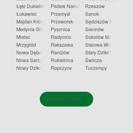
Łęki Dukielskie
Padew Narodowa
Rzeszów
Łukawiec
Przemyśl
Sanok
Majdan Królewski
Przeworsk
Sędziszów Małopolski
Medynia Głogowska
Pysznica
Siennów
Mielec
Radymno
Sokołów Małopolski
Mrzygłód
Rakszawa
Stalowa Wola
Nowa Dęba
Raniżów
Stary Dzików
Nowa Sarzyna
Rokietnica
Świlcza
Nowy Dzikowiec
Ropczyce
Tuczempy
Zobacz więcej