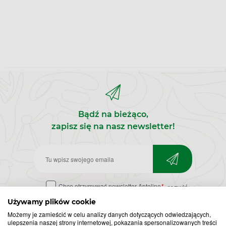
Bądź na bieżąco,
zapisz się na nasz newsletter!
Zapisz
do
Chcę otrzymywać newsletter Apteline
*
rozwiń>
newslettera
Używamy plików cookie
Możemy je zamieścić w celu analizy danych dotyczących odwiedzających,
ulepszenia naszej strony internetowej, pokazania spersonalizowanych treści