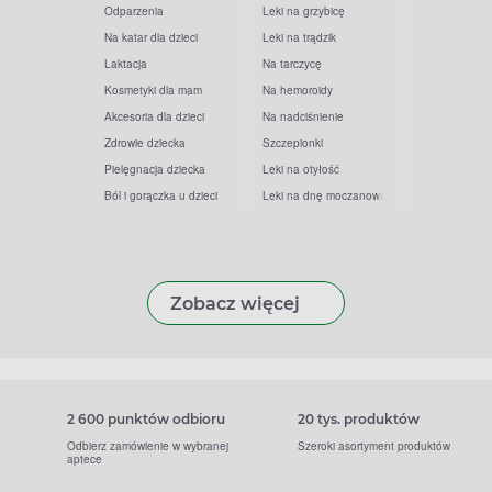
Odparzenia
Leki na grzybicę
Na katar dla dzieci
Leki na trądzik
Laktacja
Na tarczycę
Kosmetyki dla mam
Na hemoroidy
Akcesoria dla dzieci
Na nadciśnienie
Zdrowie dziecka
Szczepionki
Pielęgnacja dziecka
Leki na otyłość
Ból i gorączka u dzieci
Leki na dnę moczanową
Zobacz więcej
2 600 punktów odbioru
20 tys. produktów
Odbierz zamówienie w wybranej
Szeroki asortyment produktów
aptece