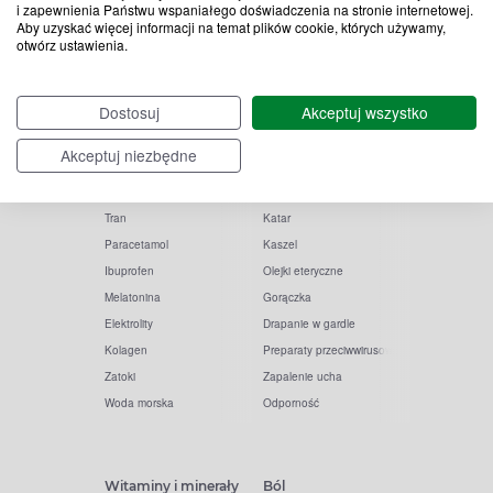
i zapewnienia Państwu wspaniałego doświadczenia na stronie internetowej.
Aby uzyskać więcej informacji na temat plików cookie, których używamy,
otwórz ustawienia.
Popularne zapytania
Przeziębienie i grypa
Dostosuj
Akceptuj wszystko
Witamina D
Termometry
Akceptuj niezbędne
Witamina C
Krople do nosa
Krople do oczu
Inhalacje
Tran
Katar
Paracetamol
Kaszel
Ibuprofen
Olejki eteryczne
Melatonina
Gorączka
Elektrolity
Drapanie w gardle
Kolagen
Preparaty przeciwwirusowe
Zatoki
Zapalenie ucha
Woda morska
Odporność
Witaminy i minerały
Ból