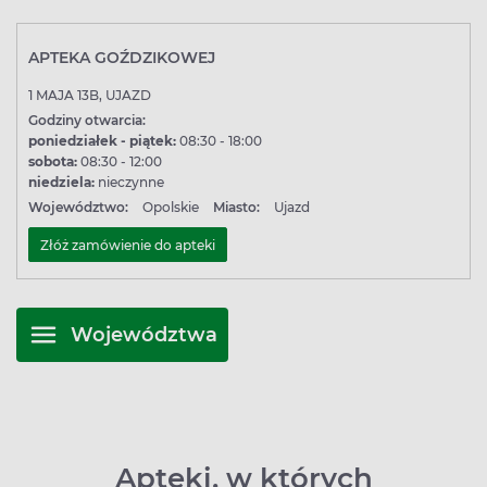
APTEKA GOŹDZIKOWEJ
1 MAJA 13B, UJAZD
Godziny otwarcia:
poniedziałek - piątek:
08:30 - 18:00
sobota:
08:30 - 12:00
niedziela:
nieczynne
Województwo:
Opolskie
Miasto:
Ujazd
Złóż zamówienie do apteki
Województwa
Apteki, w których