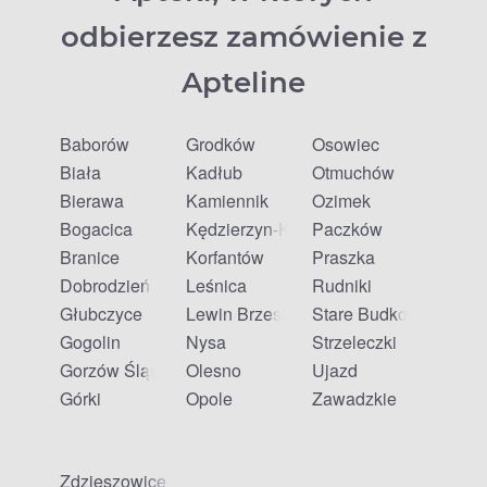
odbierzesz zamówienie z
Apteline
Baborów
Grodków
Osowiec
Biała
Kadłub
Otmuchów
Bierawa
Kamiennik
Ozimek
Bogacica
Kędzierzyn-Koźle
Paczków
Branice
Korfantów
Praszka
Dobrodzień
Leśnica
Rudniki
Głubczyce
Lewin Brzeski
Stare Budkowice
Gogolin
Nysa
Strzeleczki
Gorzów Śląski
Olesno
Ujazd
Górki
Opole
Zawadzkie
Zdzieszowice