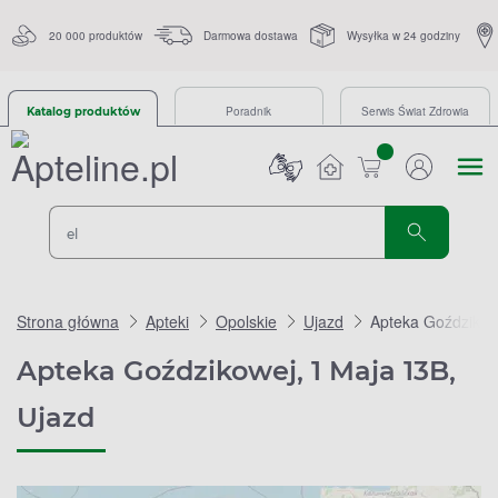
20 000 produktów
Darmowa dostawa
Wysyłka w 24 godziny
Poradnik
Serwis Świat Zdrowia
Katalog produktów
sztuk
Strona główna
Apteki
Opolskie
Ujazd
Apteka Goździkow
Apteka Goździkowej, 1 Maja 13B,
Ujazd