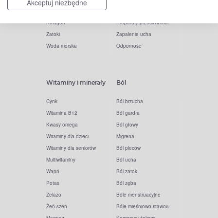
Akceptuj niezbędne
Elektrolity
Drapanie w gardle
Kolagen
Preparaty przeciwwirusowe
Zatoki
Zapalenie ucha
Woda morska
Odporność
Witaminy i minerały
Ból
Cynk
Ból brzucha
Witamina B12
Ból gardła
Kwasy omega
Ból głowy
Witaminy dla dzieci
Migrena
Witaminy dla seniorów
Ból pleców
Multiwitaminy
Ból ucha
Wapń
Ból zatok
Potas
Ból zęba
Żelazo
Bóle menstruacyjne
Żeń-szeń
Bóle mięśniowo-stawowe