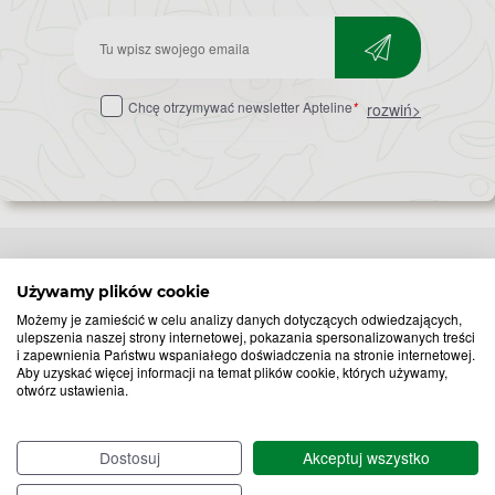
Zapisz
do
Chcę otrzymywać newsletter Apteline
*
rozwiń>
newslettera
Używamy plików cookie
Popularne zapytania
Przeziębienie i grypa
Możemy je zamieścić w celu analizy danych dotyczących odwiedzających,
Witamina D
Termometry
ulepszenia naszej strony internetowej, pokazania spersonalizowanych treści
i zapewnienia Państwu wspaniałego doświadczenia na stronie internetowej.
Witamina C
Krople do nosa
Aby uzyskać więcej informacji na temat plików cookie, których używamy,
Krople do oczu
Inhalacje
otwórz ustawienia.
Tran
Katar
Paracetamol
Kaszel
Dostosuj
Akceptuj wszystko
Ibuprofen
Olejki eteryczne
Melatonina
Gorączka