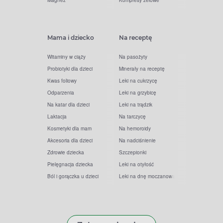
Magnez
Kompresy żelowe
Mama i dziecko
Na receptę
Witaminy w ciąży
Na pasożyty
Probiotyki dla dzieci
Minerały na receptę
Kwas foliowy
Leki na cukrzycę
Odparzenia
Leki na grzybicę
Na katar dla dzieci
Leki na trądzik
Laktacja
Na tarczycę
Kosmetyki dla mam
Na hemoroidy
Akcesoria dla dzieci
Na nadciśnienie
Zdrowie dziecka
Szczepionki
Pielęgnacja dziecka
Leki na otyłość
Ból i gorączka u dzieci
Leki na dnę moczanową