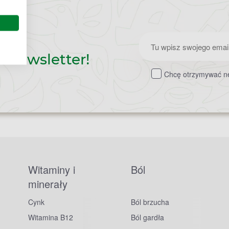
Zapisz
z newsletter!
do
Chcę otrzymywać ne
newslettera
Witaminy i
Ból
minerały
Cynk
Ból brzucha
Witamina B12
Ból gardła