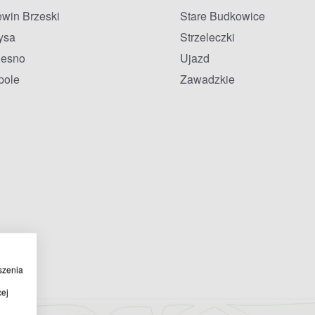
ewin Brzeski
Stare Budkowice
ysa
Strzeleczki
lesno
Ujazd
pole
Zawadzkie
szenia
cej