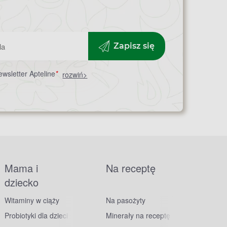
Zapisz się
wsletter Apteline
*
rozwiń>
Mama i
Na receptę
dziecko
Witaminy w ciąży
Na pasożyty
Probiotyki dla dzieci
Minerały na receptę