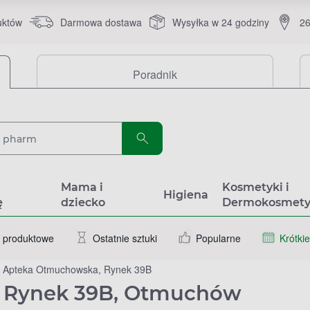
uktów
Darmowa dostawa
Wysyłka w 24 godziny
26
Poradnik
a
Mama i
Kosmetyki i
Higiena
ę
dziecko
Dermokosmety
 produktowe
Ostatnie sztuki
Popularne
Krótkie
Apteka Otmuchowska, Rynek 39B
 Rynek 39B, Otmuchów