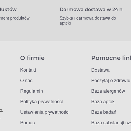
oduktów
Darmowa dostawa w 24 h
yment produktów
Szybka i darmowa dostawa do
apteki
O firmie
Pomocne lin
Kontakt
Dostawa
O nas
Poczytaj o zdrowiu
Regulamin
Baza alergenów
Polityka prywatności
Baza aptek
2,
Ustawienia prywatności
Baza badań
2
Pomoc
Baza substancji c