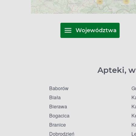
Województwa
Apteki, w
Baborów
G
Biała
K
Bierawa
K
Bogacica
K
Branice
K
Dobrodzień
L