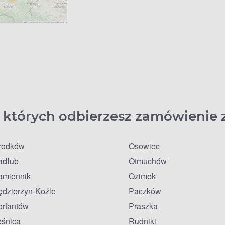
 których odbierzesz zamówienie 
rodków
Osowiec
adłub
Otmuchów
amiennik
Ozimek
ędzierzyn-Koźle
Paczków
orfantów
Praszka
eśnica
Rudniki