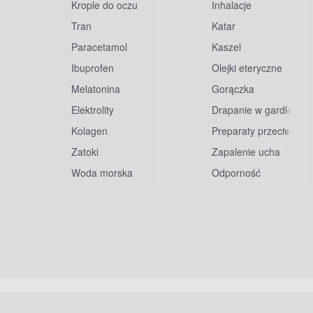
Krople do oczu
Inhalacje
Tran
Katar
Paracetamol
Kaszel
Ibuprofen
Olejki eteryczne
Melatonina
Gorączka
Elektrolity
Drapanie w gardle
Kolagen
Preparaty przeciwwiru
Zatoki
Zapalenie ucha
Woda morska
Odporność