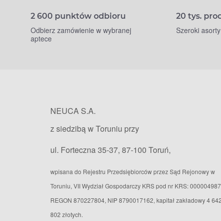
2 600 punktów odbioru
20 tys. pr
Odbierz zamówienie w wybranej
Szeroki asort
aptece
NEUCA S.A.
z siedzibą w Toruniu przy
ul. Forteczna 35-37, 87-100 Toruń,
wpisana do Rejestru Przedsiębiorców przez Sąd Rejonowy w
Toruniu, VII Wydział Gospodarczy KRS pod nr KRS: 000004987
REGON 870227804, NIP 8790017162, kapitał zakładowy 4 64
802 złotych.