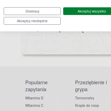
Dostosuj
Akceptuj wszystko
Bądź na bieżąco,
Akceptuj niezbędne
zapisz się na nas
Popularne
Przeziębienie i
zapytania
grypa
Witamina D
Termometry
Witamina C
Krople do nosa