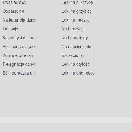
Kwas foliowy
Leki na cukrzycę
Odparzenia
Leki na grzybicę
Na katar dla dzieci
Leki na trądzik
Laktacja
Na tarczycę
Kosmetyki dla mam
Na hemoroidy
Akcesoria dla dzieci
Na nadciśnienie
Zdrowie dziecka
Szczepionki
Pielęgnacja dziecka
Leki na otyłość
Ból i gorączka u dzieci
Leki na dnę moczanową