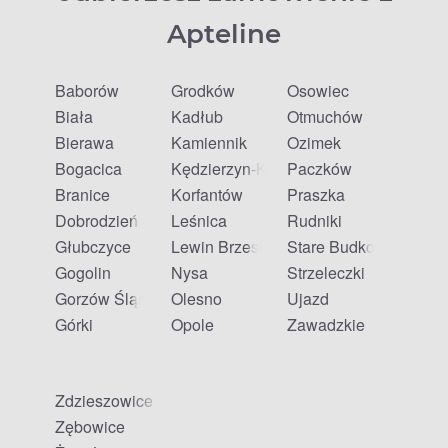
Apteline
Baborów
Grodków
Osowiec
Biała
Kadłub
Otmuchów
Bierawa
Kamiennik
Ozimek
Bogacica
Kędzierzyn-Koźle
Paczków
Branice
Korfantów
Praszka
Dobrodzień
Leśnica
Rudniki
Głubczyce
Lewin Brzeski
Stare Budkowice
Gogolin
Nysa
Strzeleczki
Gorzów Śląski
Olesno
Ujazd
Górki
Opole
Zawadzkie
Zdzieszowice
Zębowice