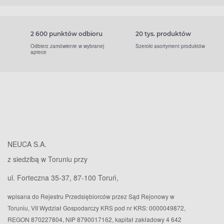
2 600 punktów odbioru
20 tys. produktów
Odbierz zamówienie w wybranej
Szeroki asortyment produktów
aptece
NEUCA S.A.
z siedzibą w Toruniu przy
ul. Forteczna 35-37, 87-100 Toruń,
wpisana do Rejestru Przedsiębiorców przez Sąd Rejonowy w
Toruniu, VII Wydział Gospodarczy KRS pod nr KRS: 0000049872,
REGON 870227804, NIP 8790017162, kapitał zakładowy 4 642