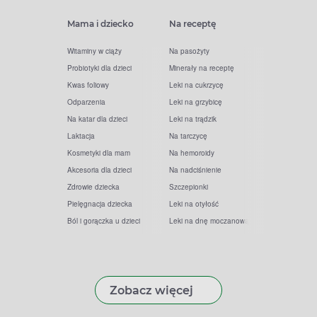
Mama i dziecko
Na receptę
Witaminy w ciąży
Na pasożyty
Probiotyki dla dzieci
Minerały na receptę
Kwas foliowy
Leki na cukrzycę
Odparzenia
Leki na grzybicę
Na katar dla dzieci
Leki na trądzik
Laktacja
Na tarczycę
Kosmetyki dla mam
Na hemoroidy
Akcesoria dla dzieci
Na nadciśnienie
Zdrowie dziecka
Szczepionki
Pielęgnacja dziecka
Leki na otyłość
Ból i gorączka u dzieci
Leki na dnę moczanową
Zobacz więcej