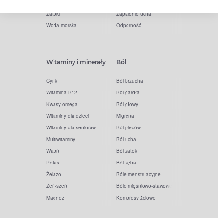
Kolagen
Preparaty przeciwwirusowe
Zatoki
Zapalenie ucha
Woda morska
Odporność
Witaminy i minerały
Ból
Cynk
Ból brzucha
Witamina B12
Ból gardła
Kwasy omega
Ból głowy
Witaminy dla dzieci
Migrena
Witaminy dla seniorów
Ból pleców
Multiwitaminy
Ból ucha
Wapń
Ból zatok
Potas
Ból zęba
Żelazo
Bóle menstruacyjne
Żeń-szeń
Bóle mięśniowo-stawowe
Magnez
Kompresy żelowe