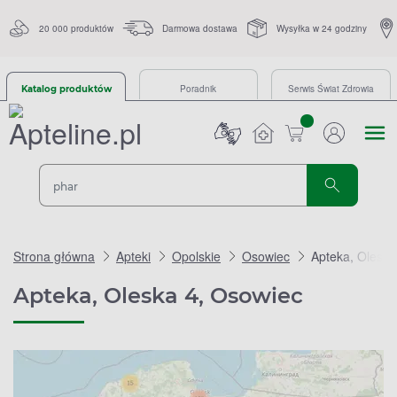
20 000 produktów
Darmowa dostawa
Wysyłka w 24 godziny
Poradnik
Serwis Świat Zdrowia
Katalog produktów
sztuk
Strona główna
Apteki
Opolskie
Osowiec
Apteka, Oleska
Apteka, Oleska 4, Osowiec