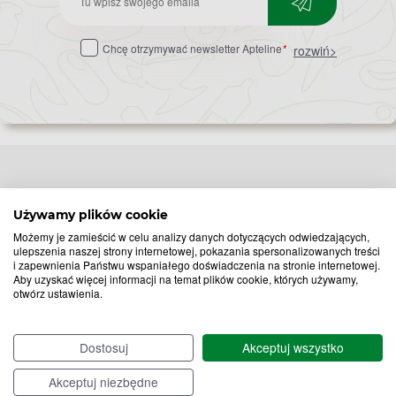
do
Chcę otrzymywać newsletter Apteline
*
rozwiń>
newslettera
Popularne zapytania
Przeziębienie i grypa
Używamy plików cookie
Witamina D
Termometry
Możemy je zamieścić w celu analizy danych dotyczących odwiedzających,
ulepszenia naszej strony internetowej, pokazania spersonalizowanych treści
Witamina C
Krople do nosa
i zapewnienia Państwu wspaniałego doświadczenia na stronie internetowej.
Krople do oczu
Inhalacje
Aby uzyskać więcej informacji na temat plików cookie, których używamy,
otwórz ustawienia.
Tran
Katar
Paracetamol
Kaszel
Ibuprofen
Olejki eteryczne
Dostosuj
Akceptuj wszystko
Melatonina
Gorączka
Elektrolity
Drapanie w gardle
Akceptuj niezbędne