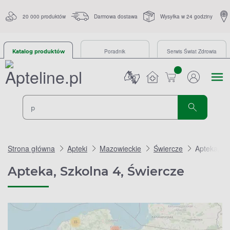
20 000 produktów
Darmowa dostawa
Wysyłka w 24 godziny
Poradnik
Serwis Świat Zdrowia
Katalog produktów
sztuk
Strona główna
Apteki
Mazowieckie
Świercze
Apteka, Sz
Apteka, Szkolna 4, Świercze