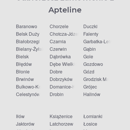
Apteline
Baranowo
Chorzele
Duczki
Belsk Duży
Chotcza-Józefów
Falenty
Białobrzegi
Czarnia
Garbatka-Letnisko
Bielany-Żyłaki
Czerwin
Gąbin
Bielsk
Dąbrówka
Gole
Błędów
Dębe Wielkie
Gozdowo
Błonie
Dobre
Gózd
Brwinów
Dobrzyków
Grodzisk Mazowiecki
Bulkowo-Kolonia
Domanice-Kolonia
Grójec
Celestynów
Drobin
Halinów
Iłów
Książenice
Łomianki
Jaktorów
Latchorzew
Łosice