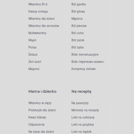
Witamina B12
Ból gardła
Kwasy omega
Ból głowy
Witaminy dla dzieci
Migrena
Witaminy dla seniorów
Ból pleców
Multiwitaminy
Ból ucha
Wapń
Ból zatok
Potas
Ból zęba
Żelazo
Bóle menstruacyjne
Żeń-szeń
Bóle mięśniowo-stawowe
Magnez
Kompresy żelowe
Mama i dziecko
Na receptę
Witaminy w ciąży
Na pasożyty
Probiotyki dla dzieci
Minerały na receptę
Kwas foliowy
Leki na cukrzycę
Odparzenia
Leki na grzybicę
Na katar dla dzieci
Leki na trądzik