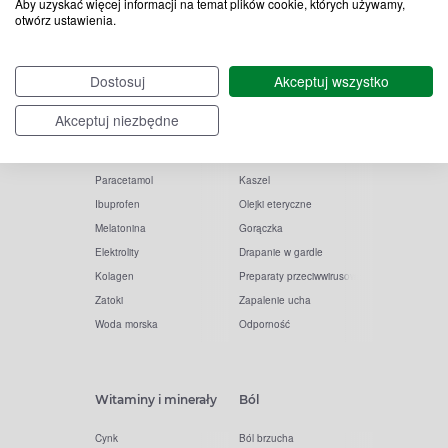
Aby uzyskać więcej informacji na temat plików cookie, których używamy,
otwórz ustawienia.
Popularne zapytania
Przeziębienie i grypa
Dostosuj
Akceptuj wszystko
Witamina D
Termometry
Witamina C
Krople do nosa
Akceptuj niezbędne
Krople do oczu
Inhalacje
Tran
Katar
Paracetamol
Kaszel
Ibuprofen
Olejki eteryczne
Melatonina
Gorączka
Elektrolity
Drapanie w gardle
Kolagen
Preparaty przeciwwirusowe
Zatoki
Zapalenie ucha
Woda morska
Odporność
Witaminy i minerały
Ból
Cynk
Ból brzucha