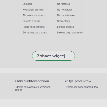
Laktacja
Na tarczycę
Kosmetyki dla mam
Na hemoroidy
Akcesoria dla dzieci
Na nadciśnienie
Zdrowie dziecka
Szczepionki
Pielęgnacja dziecka
Leki na otyłość
Ból i gorączka u dzieci
Leki na dnę moczanową
Zobacz więcej
2 600 punktów odbioru
20 tys. produktów
Odbierz zamówienie w wybranej
Szeroki asortyment produktów
aptece