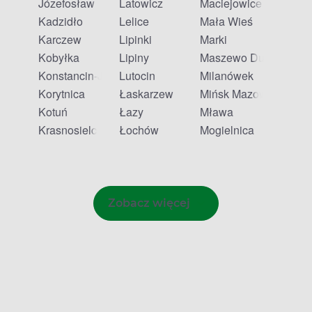
Józefosław
Latowicz
Maciejowice
Kadzidło
Lelice
Mała Wieś
Karczew
Lipinki
Marki
Kobyłka
Lipiny
Maszewo Duże
Konstancin-Jeziorna
Lutocin
Milanówek
Korytnica
Łaskarzew
Mińsk Mazowiecki
Kotuń
Łazy
Mława
Krasnosielc
Łochów
Mogielnica
Zobacz więcej