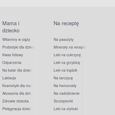
Mama i
Na receptę
dziecko
Witaminy w ciąży
Na pasożyty
Probiotyki dla dzieci
Minerały na receptę
Kwas foliowy
Leki na cukrzycę
Odparzenia
Leki na grzybicę
Na katar dla dzieci
Leki na trądzik
Laktacja
Na tarczycę
Kosmetyki dla mam
Na hemoroidy
Akcesoria dla dzieci
Na nadciśnienie
Zdrowie dziecka
Szczepionki
Pielęgnacja dziecka
Leki na otyłość