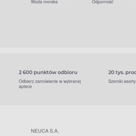
Woda morska
Odporność
2 600 punktów odbioru
20 tys. pr
Odbierz zamówienie w wybranej
Szeroki asort
aptece
NEUCA S.A.