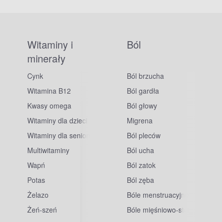
Witaminy i
Ból
minerały
Cynk
Ból brzucha
Witamina B12
Ból gardła
Kwasy omega
Ból głowy
Witaminy dla dzieci
Migrena
Witaminy dla seniorów
Ból pleców
Multiwitaminy
Ból ucha
Wapń
Ból zatok
Potas
Ból zęba
sowe
Żelazo
Bóle menstruacyjne
Żeń-szeń
Bóle mięśniowo-stawowe