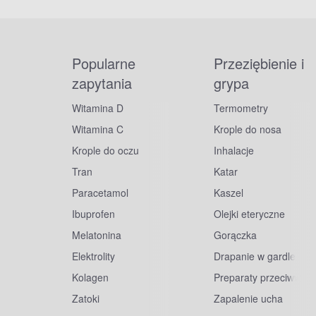
Popularne
Przeziębienie i
zapytania
grypa
Witamina D
Termometry
Witamina C
Krople do nosa
Krople do oczu
Inhalacje
Tran
Katar
Paracetamol
Kaszel
Ibuprofen
Olejki eteryczne
Melatonina
Gorączka
Elektrolity
Drapanie w gardle
Kolagen
Preparaty przeciwwiru
Zatoki
Zapalenie ucha