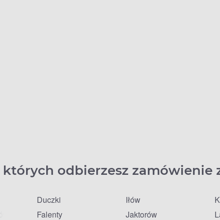
 których odbierzesz zamówienie 
Duczki
Iłów
K
fów
Falenty
Jaktorów
L