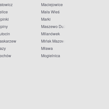
atowicz
Maciejowice
elice
Mała Wieś
ipinki
Marki
ipiny
Maszewo Duże
utocin
Milanówek
askarzew
Mińsk Mazowiecki
azy
Mława
ochów
Mogielnica