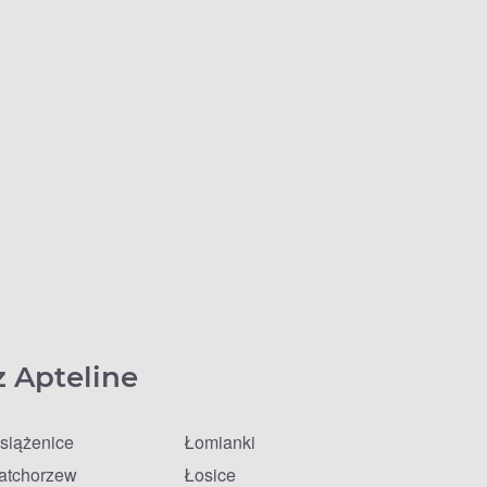
z Apteline
siążenice
Łomianki
atchorzew
Łosice