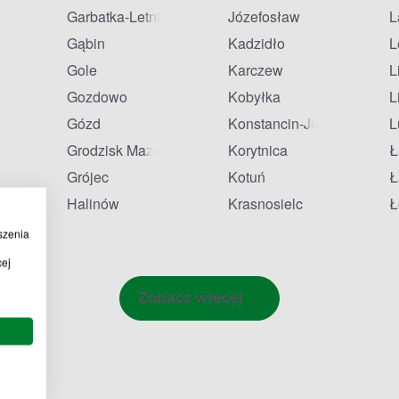
Garbatka-Letnisko
Józefosław
L
Gąbin
Kadzidło
L
Gole
Karczew
L
Gozdowo
Kobyłka
L
Gózd
Konstancin-Jeziorna
L
Grodzisk Mazowiecki
Korytnica
Ł
onia
Grójec
Kotuń
Ł
Halinów
Krasnosielc
Ł
szenia
cej
Zobacz więcej