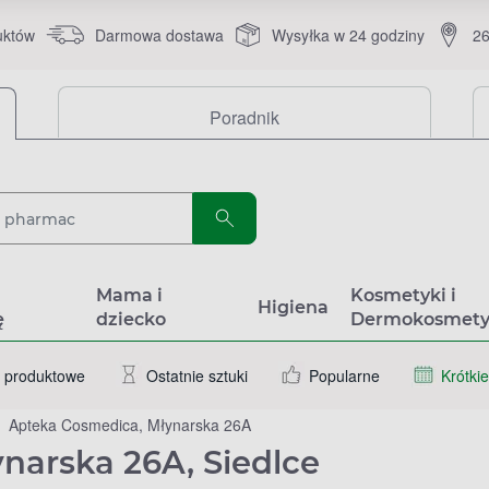
uktów
Darmowa dostawa
Wysyłka w 24 godziny
26
Poradnik
a
Mama i
Kosmetyki i
Higiena
ę
dziecko
Dermokosmety
 produktowe
Ostatnie sztuki
Popularne
Krótkie
Apteka Cosmedica, Młynarska 26A
narska 26A, Siedlce