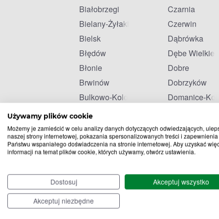
Białobrzegi
Czarnia
Bielany-Żyłaki
Czerwin
Bielsk
Dąbrówka
Błędów
Dębe Wielkie
Błonie
Dobre
Brwinów
Dobrzyków
Bulkowo-Kolonia
Domanice-Kol
Celestynów
Drobin
Używamy plików cookie
Możemy je zamieścić w celu analizy danych dotyczących odwiedzających, ulep
naszej strony internetowej, pokazania spersonalizowanych treści i zapewnienia
Państwu wspaniałego doświadczenia na stronie internetowej. Aby uzyskać wię
informacji na temat plików cookie, których używamy, otwórz ustawienia.
Dostosuj
Akceptuj wszystko
Akceptuj niezbędne