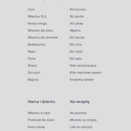
Cynk
Ból brzucha
Witamina B12
Ból gardła
Kwasy omega
Ból głowy
Witaminy dla dzieci
Migrena
Witaminy dla seniorów
Ból pleców
Multiwitaminy
Ból ucha
Wapń
Ból zatok
Potas
Ból zęba
Żelazo
Bóle menstruacyjne
Żeń-szeń
Bóle mięśniowo-stawowe
Magnez
Kompresy żelowe
Mama i dziecko
Na receptę
Witaminy w ciąży
Na pasożyty
Probiotyki dla dzieci
Minerały na receptę
Kwas foliowy
Leki na cukrzycę