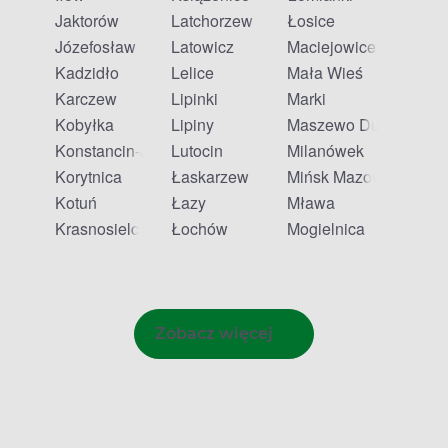
Jaktorów
Latchorzew
Łosice
Józefosław
Latowicz
Maciejowice
Kadzidło
Lelice
Mała Wieś
Karczew
Lipinki
Marki
Kobyłka
Lipiny
Maszewo Duże
Konstancin-Jeziorna
Lutocin
Milanówek
Korytnica
Łaskarzew
Mińsk Mazowiecki
Kotuń
Łazy
Mława
Krasnosielc
Łochów
Mogielnica
Zobacz więcej