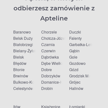
odbierzesz zamówienie z
Apteline
Baranowo
Chorzele
Duczki
Belsk Duży
Chotcza-Józefów
Falenty
Białobrzegi
Czarnia
Garbatka-Letnisko
Bielany-Żyłaki
Czerwin
Gąbin
Bielsk
Dąbrówka
Gole
Błędów
Dębe Wielkie
Gozdowo
Błonie
Dobre
Gózd
Brwinów
Dobrzyków
Grodzisk Mazowiecki
Bulkowo-Kolonia
Domanice-Kolonia
Grójec
Celestynów
Drobin
Halinów
Iłów
Książenice
Łomianki