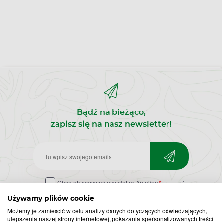
Bądź na bieżąco,
zapisz się na nasz newsletter!
Zapisz
do
Chcę otrzymywać newsletter Apteline
*
rozwiń>
newslettera
Używamy plików cookie
Możemy je zamieścić w celu analizy danych dotyczących odwiedzających,
ulepszenia naszej strony internetowej, pokazania spersonalizowanych treści