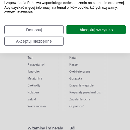
i zapewnienia Państwu wspaniałego doświadczenia na stronie internetowej.
Aby uzyskać więcej informacji na temat plików cookie, których używamy,
otwórz ustawienia.
Popularne zapytania
Przeziębienie i grypa
Dostosuj
Akceptuj wszystko
Witamina D
Termometry
Akceptuj niezbędne
Witamina C
Krople do nosa
Krople do oczu
Inhalacje
Tran
Katar
Paracetamol
Kaszel
Ibuprofen
Olejki eteryczne
Melatonina
Gorączka
Elektrolity
Drapanie w gardle
Kolagen
Preparaty przeciwwirusowe
Zatoki
Zapalenie ucha
Woda morska
Odporność
Witaminy i minerały
Ból