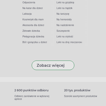
Odparzenia
Leki na grzybicę
Na katar dla dzieci
Leki na trądzik
Laktacja
Na tarczycę
Kosmetyki dla mam
Na hemoroidy
Akcesoria dla dzieci
Na nadciśnienie
Zdrowie dziecka
Szczepionki
Pielęgnacja dziecka
Leki na otyłość
Ból i gorączka u dzieci
Leki na dnę moczanową
Zobacz więcej
2 600 punktów odbioru
20 tys. produktów
Odbierz zamówienie w wybranej
Szeroki asortyment produktów
aptece