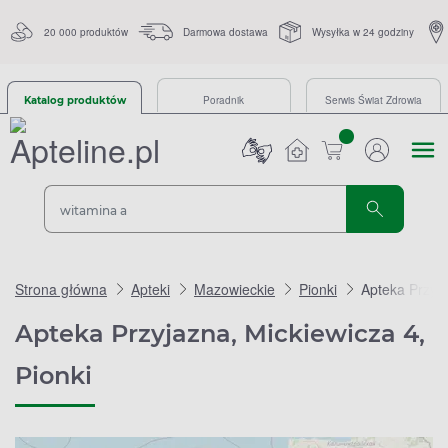
20 000 produktów
Darmowa dostawa
Wysyłka w 24 godziny
Poradnik
Serwis Świat Zdrowia
Katalog produktów
sztuk
Strona główna
Apteki
Mazowieckie
Pionki
Apteka Przyja
Apteka Przyjazna, Mickiewicza 4,
Pionki