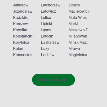
Jaktorów
Latchorzew
Łosice
Józefosław
Latowicz
Maciejowice
Kadzidło
Lelice
Mała Wieś
Karczew
Lipinki
Marki
Kobyłka
Lipiny
Maszewo Duże
Konstancin-Jeziorna
Lutocin
Milanówek
Korytnica
Łaskarzew
Mińsk Mazowiecki
Kotuń
Łazy
Mława
Krasnosielc
Łochów
Mogielnica
Zobacz więcej