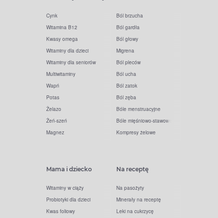
Cynk
Ból brzucha
Witamina B12
Ból gardła
Kwasy omega
Ból głowy
Witaminy dla dzieci
Migrena
Witaminy dla seniorów
Ból pleców
Multiwitaminy
Ból ucha
Wapń
Ból zatok
Potas
Ból zęba
Żelazo
Bóle menstruacyjne
Żeń-szeń
Bóle mięśniowo-stawowe
Magnez
Kompresy żelowe
Mama i dziecko
Na receptę
Witaminy w ciąży
Na pasożyty
Probiotyki dla dzieci
Minerały na receptę
Kwas foliowy
Leki na cukrzycę