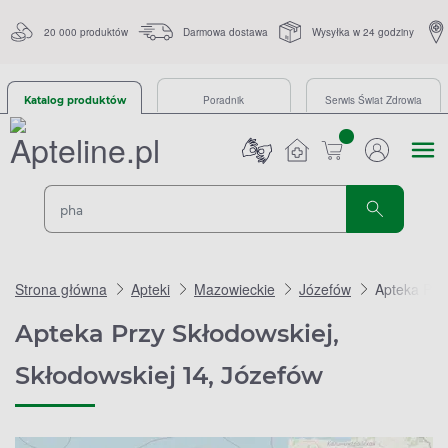
20 000 produktów
Darmowa dostawa
Wysyłka w 24 godziny
Poradnik
Serwis Świat Zdrowia
Katalog produktów
sztuk
Strona główna
Apteki
Mazowieckie
Józefów
Apteka Przy
Apteka Przy Skłodowskiej,
Skłodowskiej 14, Józefów