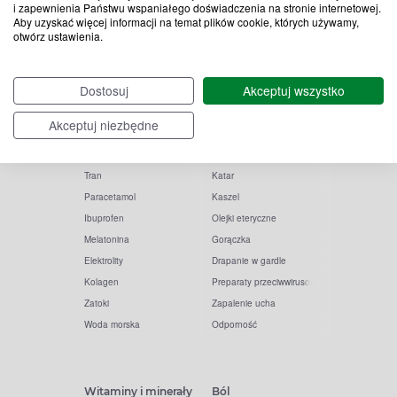
i zapewnienia Państwu wspaniałego doświadczenia na stronie internetowej.
Aby uzyskać więcej informacji na temat plików cookie, których używamy,
otwórz ustawienia.
Popularne zapytania
Przeziębienie i grypa
Dostosuj
Akceptuj wszystko
Witamina D
Termometry
Akceptuj niezbędne
Witamina C
Krople do nosa
Krople do oczu
Inhalacje
Tran
Katar
Paracetamol
Kaszel
Ibuprofen
Olejki eteryczne
Melatonina
Gorączka
Elektrolity
Drapanie w gardle
Kolagen
Preparaty przeciwwirusowe
Zatoki
Zapalenie ucha
Woda morska
Odporność
Witaminy i minerały
Ból