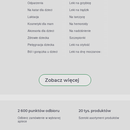
Odparzenia
Leki na grzybicę
Na katar dla dzieci
Leki na trądzik
Laktacja
Na tarczycę
Kosmetyki dla mam
Na hemoroidy
Akcesoria dla dzieci
Na nadciśnienie
Zdrowie dziecka
Szczepionki
Pielęgnacja dziecka
Leki na otyłość
Ból i gorączka u dzieci
Leki na dnę moczanową
Zobacz więcej
2 600 punktów odbioru
20 tys. produktów
Odbierz zamówienie w wybranej
Szeroki asortyment produktów
aptece