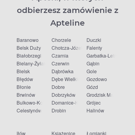
odbierzesz zamówienie z
Apteline
Baranowo
Chorzele
Duczki
Belsk Duży
Chotcza-Józefów
Falenty
Białobrzegi
Czarnia
Garbatka-Letnisko
Bielany-Żyłaki
Czerwin
Gąbin
Bielsk
Dąbrówka
Gole
Błędów
Dębe Wielkie
Gozdowo
Błonie
Dobre
Gózd
Brwinów
Dobrzyków
Grodzisk Mazowiecki
Bulkowo-Kolonia
Domanice-Kolonia
Grójec
Celestynów
Drobin
Halinów
Iłów
Książenice
Łomianki