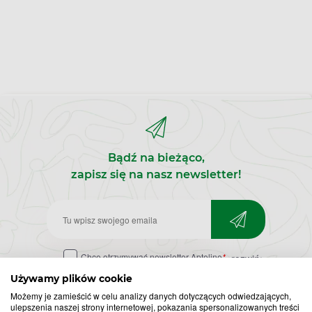
Bądź na bieżąco,
zapisz się na nasz newsletter!
Zapisz
do
Chcę otrzymywać newsletter Apteline
*
rozwiń>
newslettera
Używamy plików cookie
Możemy je zamieścić w celu analizy danych dotyczących odwiedzających,
ulepszenia naszej strony internetowej, pokazania spersonalizowanych treści