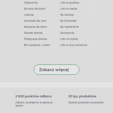
Odparzenia
Leki na grzybicę
Na katar dla dzieci
Leki na trądzik
Laktacja
Na tarczycę
Kosmetyki dla mam
Na hemoroidy
Akcesoria dla dzieci
Na nadciśnienie
Zdrowie dziecka
Szczepionki
Pielęgnacja dziecka
Leki na otyłość
Ból i gorączka u dzieci
Leki na dnę moczanową
Zobacz więcej
2 600 punktów odbioru
20 tys. produktów
Odbierz zamówienie w wybranej
Szeroki asortyment produktów
aptece