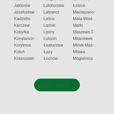
Jaktorów
Latchorzew
Łosice
Józefosław
Latowicz
Maciejowice
Kadzidło
Lelice
Mała Wieś
Karczew
Lipinki
Marki
Kobyłka
Lipiny
Maszewo Duże
Konstancin-Jeziorna
Lutocin
Milanówek
Korytnica
Łaskarzew
Mińsk Mazowiecki
Kotuń
Łazy
Mława
Krasnosielc
Łochów
Mogielnica
Zobacz więcej