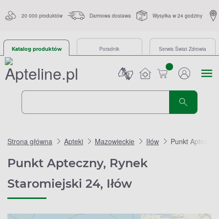
20 000 produktów
Darmowa dostawa
Wysyłka w 24 godziny
Poradnik
Serwis Świat Zdrowia
Katalog produktów
sztuk
Strona główna
Apteki
Mazowieckie
Iłów
Punkt Apteczny
Punkt Apteczny, Rynek
Staromiejski 24, Iłów