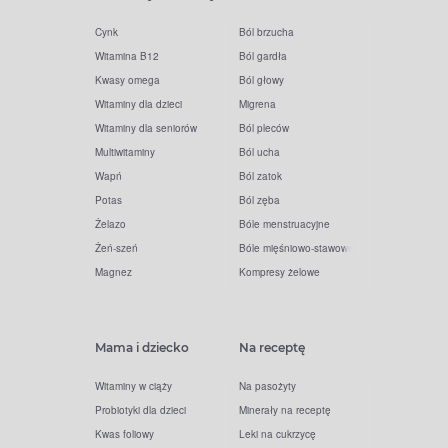
Cynk
Ból brzucha
Witamina B12
Ból gardła
Kwasy omega
Ból głowy
Witaminy dla dzieci
Migrena
Witaminy dla seniorów
Ból pleców
Multiwitaminy
Ból ucha
Wapń
Ból zatok
Potas
Ból zęba
Żelazo
Bóle menstruacyjne
Żeń-szeń
Bóle mięśniowo-stawowe
Magnez
Kompresy żelowe
Mama i dziecko
Na receptę
Witaminy w ciąży
Na pasożyty
Probiotyki dla dzieci
Minerały na receptę
Kwas foliowy
Leki na cukrzycę