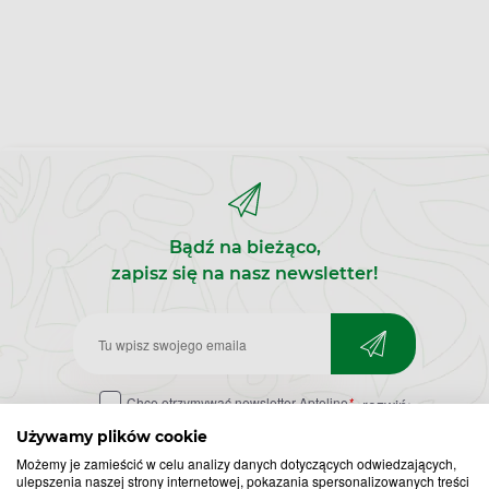
Bądź na bieżąco,
zapisz się na nasz newsletter!
Zapisz
do
Chcę otrzymywać newsletter Apteline
*
rozwiń>
newslettera
Używamy plików cookie
Możemy je zamieścić w celu analizy danych dotyczących odwiedzających,
ulepszenia naszej strony internetowej, pokazania spersonalizowanych treści