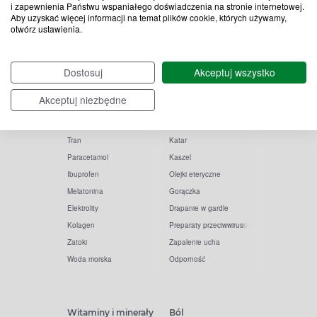
i zapewnienia Państwu wspaniałego doświadczenia na stronie internetowej.
Aby uzyskać więcej informacji na temat plików cookie, których używamy,
otwórz ustawienia.
Popularne zapytania
Przeziębienie i grypa
Dostosuj
Akceptuj wszystko
Witamina D
Termometry
Akceptuj niezbędne
Witamina C
Krople do nosa
Krople do oczu
Inhalacje
Tran
Katar
Paracetamol
Kaszel
Ibuprofen
Olejki eteryczne
Melatonina
Gorączka
Elektrolity
Drapanie w gardle
Kolagen
Preparaty przeciwwirusowe
Zatoki
Zapalenie ucha
Woda morska
Odporność
Witaminy i minerały
Ból