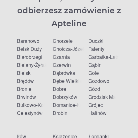
odbierzesz zamówienie z
Apteline
Baranowo
Chorzele
Duczki
Belsk Duży
Chotcza-Józefów
Falenty
Białobrzegi
Czarnia
Garbatka-Letnisko
Bielany-Żyłaki
Czerwin
Gąbin
Bielsk
Dąbrówka
Gole
Błędów
Dębe Wielkie
Gozdowo
Błonie
Dobre
Gózd
Brwinów
Dobrzyków
Grodzisk Mazowiecki
Bulkowo-Kolonia
Domanice-Kolonia
Grójec
Celestynów
Drobin
Halinów
Iłów
Książenice
Łomianki