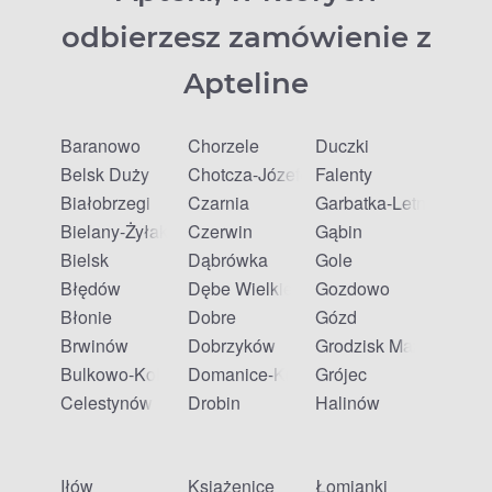
odbierzesz zamówienie z
Apteline
Baranowo
Chorzele
Duczki
Belsk Duży
Chotcza-Józefów
Falenty
Białobrzegi
Czarnia
Garbatka-Letnisko
Bielany-Żyłaki
Czerwin
Gąbin
Bielsk
Dąbrówka
Gole
Błędów
Dębe Wielkie
Gozdowo
Błonie
Dobre
Gózd
Brwinów
Dobrzyków
Grodzisk Mazowiecki
Bulkowo-Kolonia
Domanice-Kolonia
Grójec
Celestynów
Drobin
Halinów
Iłów
Książenice
Łomianki