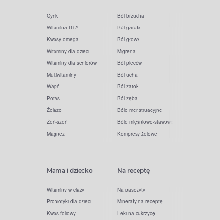
Cynk
Ból brzucha
Witamina B12
Ból gardła
Kwasy omega
Ból głowy
Witaminy dla dzieci
Migrena
Witaminy dla seniorów
Ból pleców
Multiwitaminy
Ból ucha
Wapń
Ból zatok
Potas
Ból zęba
Żelazo
Bóle menstruacyjne
Żeń-szeń
Bóle mięśniowo-stawowe
Magnez
Kompresy żelowe
Mama i dziecko
Na receptę
Witaminy w ciąży
Na pasożyty
Probiotyki dla dzieci
Minerały na receptę
Kwas foliowy
Leki na cukrzycę