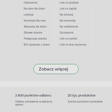
Odparzenia
Leki na grzybicę
Na katar dla dzieci
Leki na trądzik
Laktacja
Na tarczycę
Kosmetyki dla mam
Na hemoroidy
Akcesoria dla dzieci
Na nadciśnienie
Zdrowie dziecka
Szczepionki
Pielęgnacja dziecka
Leki na otyłość
Ból i gorączka u dzieci
Leki na dnę moczanową
Zobacz więcej
2 600 punktów odbioru
20 tys. produktów
Odbierz zamówienie w wybranej
Szeroki asortyment produktów
aptece