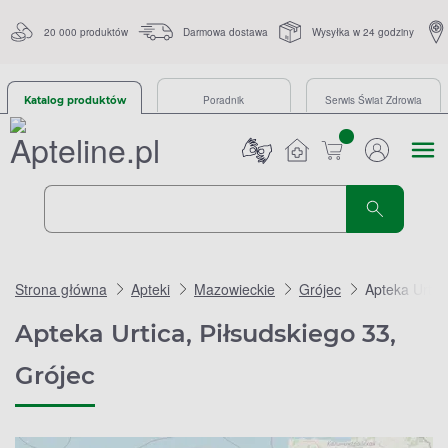
20 000 produktów
Darmowa dostawa
Wysyłka w 24 godziny
Poradnik
Serwis Świat Zdrowia
Katalog produktów
sztuk
Strona główna
Apteki
Mazowieckie
Grójec
Apteka Urtic
Apteka Urtica, Piłsudskiego 33,
Grójec