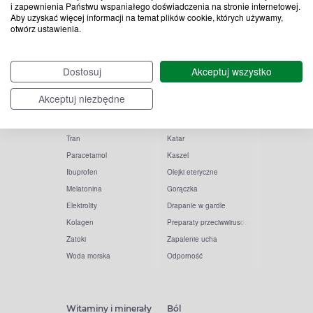
i zapewnienia Państwu wspaniałego doświadczenia na stronie internetowej.
Aby uzyskać więcej informacji na temat plików cookie, których używamy,
otwórz ustawienia.
Popularne zapytania
Przeziębienie i grypa
Dostosuj
Akceptuj wszystko
Witamina D
Termometry
Akceptuj niezbędne
Witamina C
Krople do nosa
Krople do oczu
Inhalacje
Tran
Katar
Paracetamol
Kaszel
Ibuprofen
Olejki eteryczne
Melatonina
Gorączka
Elektrolity
Drapanie w gardle
Kolagen
Preparaty przeciwwirusowe
Zatoki
Zapalenie ucha
Woda morska
Odporność
Witaminy i minerały
Ból