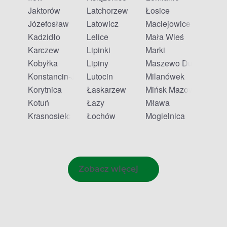
Jaktorów
Latchorzew
Łosice
Józefosław
Latowicz
Maciejowice
Kadzidło
Lelice
Mała Wieś
Karczew
Lipinki
Marki
Kobyłka
Lipiny
Maszewo Duże
Konstancin-Jeziorna
Lutocin
Milanówek
Korytnica
Łaskarzew
Mińsk Mazowiecki
Kotuń
Łazy
Mława
Krasnosielc
Łochów
Mogielnica
Zobacz więcej