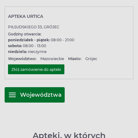
APTEKA URTICA
PIŁSUDSKIEGO 33, GRÓJEC
Godziny otwarcia:
poniedziałek - piątek:
08:00 - 21:00
sobota:
08:00 - 13:00
niedziela:
nieczynne
Województwo:
Mazowieckie
Miasto:
Grójec
Złóż zamówienie do apteki
Województwa
Apteki, w których