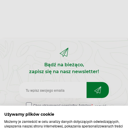
Bądź na bieżąco,
zapisz się na nasz newsletter!
Zapisz
do
Chcę otrzymywać newsletter Apteline
*
rozwiń>
newslettera
Używamy plików cookie
Możemy je zamieścić w celu analizy danych dotyczących odwiedzających,
ulepszenia naszej strony internetowej, pokazania spersonalizowanych treści