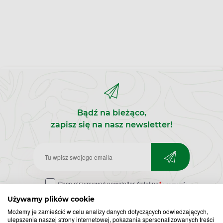
Bądź na bieżąco,
zapisz się na nasz newsletter!
Zapisz
do
Chcę otrzymywać newsletter Apteline
*
rozwiń>
newslettera
Używamy plików cookie
Możemy je zamieścić w celu analizy danych dotyczących odwiedzających,
ulepszenia naszej strony internetowej, pokazania spersonalizowanych treści