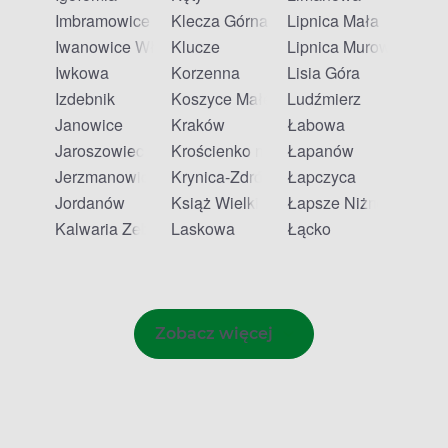
Imbramowice
Klecza Górna
Lipnica Mała
Iwanowice Włościańskie
Klucze
Lipnica Murowana
Iwkowa
Korzenna
Lisia Góra
Izdebnik
Koszyce Małe
Ludźmierz
Janowice
Kraków
Łabowa
Jaroszowiec
Krościenko nad Dunajcem
Łapanów
Jerzmanowice
Krynica-Zdrój
Łapczyca
Jordanów
Książ Wielki
Łapsze Niżne
Kalwaria Zebrzydowska
Laskowa
Łącko
Zobacz więcej