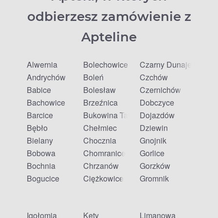
odbierzesz zamówienie z
Apteline
Alwernia
Bolechowice
Czarny Dunajec
Andrychów
Boleń
Czchów
Babice
Bolesław
Czernichów
Bachowice
Brzeźnica
Dobczyce
Barcice
Bukowina Tatrzańska
Dojazdów
Bębło
Chełmiec
Dziewin
Bielany
Chocznia
Gnojnik
Bobowa
Chomranice
Gorlice
Bochnia
Chrzanów
Gorzków
Bogucice
Ciężkowice
Gromnik
Igołomia
Kęty
Limanowa