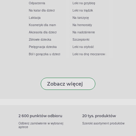
Odparzenia
Leki na grzybicę
Na katar dla dzieci
Leki na trądzik
Laktacja
Na tarczycę
Kosmetyki dla mam
Na hemoroidy
Akcesoria dla dzieci
Na nadciśnienie
Zdrowie dziecka
Szczepionki
Pielęgnacja dziecka
Leki na otyłość
Ból i gorączka u dzieci
Leki na dnę moczanową
Zobacz więcej
2 600 punktów odbioru
20 tys. produktów
Odbierz zamówienie w wybranej
Szeroki asortyment produktów
aptece