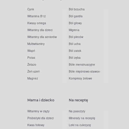
Cynk
Ból brzucha
Witamina B12
Ból gardła
Kwasy omega
Ból głowy
Witaminy dla dzieci
Migrena
Witaminy dla seniorów
Ból pleców
Multiwitaminy
Ból ucha
Wapń
Ból zatok
Potas
Ból zęba
Żelazo
Bóle menstruacyjne
Żeń-szeń
Bóle mięśniowo-stawowe
Magnez
Kompresy żelowe
Mama i dziecko
Na receptę
Witaminy w ciąży
Na pasożyty
Probiotyki dla dzieci
Minerały na receptę
Kwas foliowy
Leki na cukrzycę