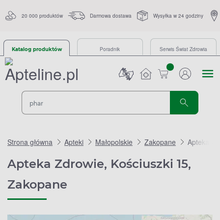
20 000 produktów
Darmowa dostawa
Wysyłka w 24 godziny
Poradnik
Serwis Świat Zdrowia
Katalog produktów
sztuk
Strona główna
Apteki
Małopolskie
Zakopane
Apteka Zd
Apteka Zdrowie, Kościuszki 15,
Zakopane