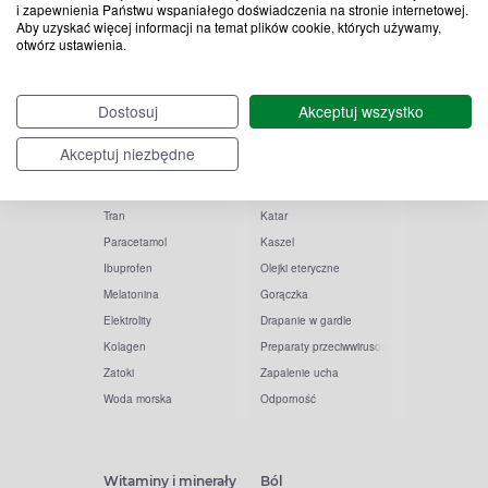
i zapewnienia Państwu wspaniałego doświadczenia na stronie internetowej.
Aby uzyskać więcej informacji na temat plików cookie, których używamy,
otwórz ustawienia.
Popularne zapytania
Przeziębienie i grypa
Dostosuj
Akceptuj wszystko
Witamina D
Termometry
Akceptuj niezbędne
Witamina C
Krople do nosa
Krople do oczu
Inhalacje
Tran
Katar
Paracetamol
Kaszel
Ibuprofen
Olejki eteryczne
Melatonina
Gorączka
Elektrolity
Drapanie w gardle
Kolagen
Preparaty przeciwwirusowe
Zatoki
Zapalenie ucha
Woda morska
Odporność
Witaminy i minerały
Ból