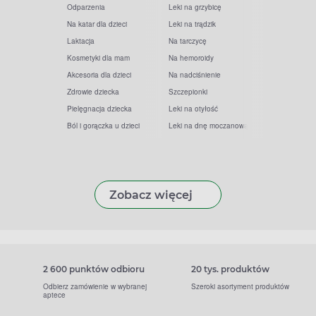
Odparzenia
Leki na grzybicę
Na katar dla dzieci
Leki na trądzik
Laktacja
Na tarczycę
Kosmetyki dla mam
Na hemoroidy
Akcesoria dla dzieci
Na nadciśnienie
Zdrowie dziecka
Szczepionki
Pielęgnacja dziecka
Leki na otyłość
Ból i gorączka u dzieci
Leki na dnę moczanową
Zobacz więcej
2 600 punktów odbioru
20 tys. produktów
Odbierz zamówienie w wybranej
Szeroki asortyment produktów
aptece