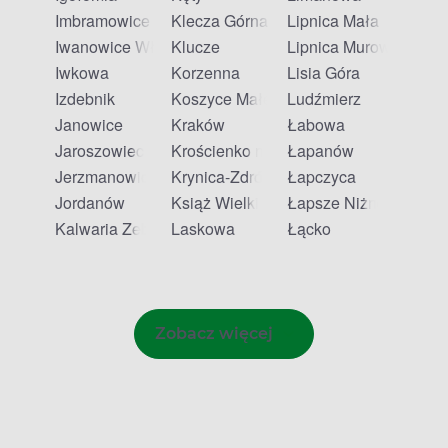
Imbramowice
Klecza Górna
Lipnica Mała
Iwanowice Włościańskie
Klucze
Lipnica Murowana
Iwkowa
Korzenna
Lisia Góra
Izdebnik
Koszyce Małe
Ludźmierz
Janowice
Kraków
Łabowa
Jaroszowiec
Krościenko nad Dunajcem
Łapanów
Jerzmanowice
Krynica-Zdrój
Łapczyca
Jordanów
Książ Wielki
Łapsze Niżne
Kalwaria Zebrzydowska
Laskowa
Łącko
Zobacz więcej