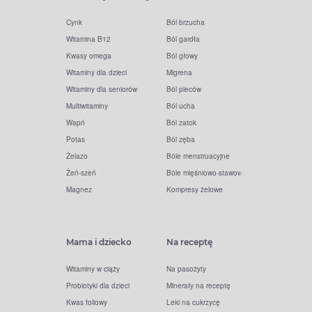
Cynk
Ból brzucha
Witamina B12
Ból gardła
Kwasy omega
Ból głowy
Witaminy dla dzieci
Migrena
Witaminy dla seniorów
Ból pleców
Multiwitaminy
Ból ucha
Wapń
Ból zatok
Potas
Ból zęba
Żelazo
Bóle menstruacyjne
Żeń-szeń
Bóle mięśniowo-stawowe
Magnez
Kompresy żelowe
Mama i dziecko
Na receptę
Witaminy w ciąży
Na pasożyty
Probiotyki dla dzieci
Minerały na receptę
Kwas foliowy
Leki na cukrzycę