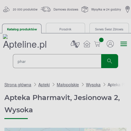
20 000 produktów
Darmowa dostawa
Wysyłka w 24 godziny
Poradnik
Serwis Świat Zdrowia
Katalog produktów
sztuk
Strona główna
Apteki
Małopolskie
Wysoka
Apteka Phar
Apteka Pharmavit, Jesionowa 2,
Wysoka