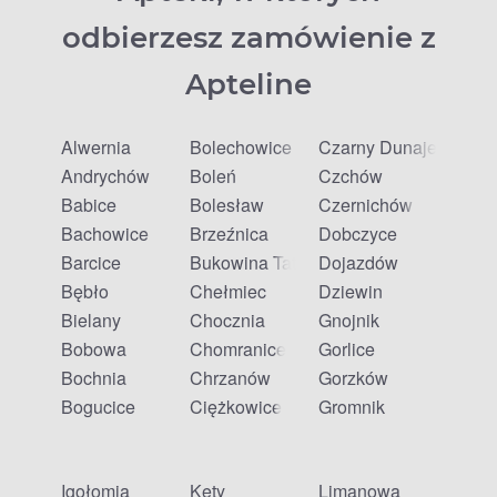
odbierzesz zamówienie z
Apteline
Alwernia
Bolechowice
Czarny Dunajec
Andrychów
Boleń
Czchów
Babice
Bolesław
Czernichów
Bachowice
Brzeźnica
Dobczyce
Barcice
Bukowina Tatrzańska
Dojazdów
Bębło
Chełmiec
Dziewin
Bielany
Chocznia
Gnojnik
Bobowa
Chomranice
Gorlice
Bochnia
Chrzanów
Gorzków
Bogucice
Ciężkowice
Gromnik
Igołomia
Kęty
Limanowa