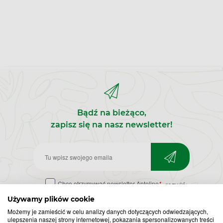
Bądź na bieżąco,
zapisz się na nasz newsletter!
Zapisz
do
Chcę otrzymywać newsletter Apteline
*
rozwiń>
newslettera
Używamy plików cookie
Możemy je zamieścić w celu analizy danych dotyczących odwiedzających,
ulepszenia naszej strony internetowej, pokazania spersonalizowanych treści