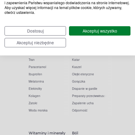
i zapewnienia Państwu wspaniałego doświadczenia na stronie internetowej.
Aby uzyskać więcej informacji na temat plików cookie, których używamy,
otwórz ustawienia.
Popularne zapytania
Przeziębienie i grypa
Dostosuj
Akceptuj wszystko
Witamina D
Termometry
Akceptuj niezbędne
Witamina C
Krople do nosa
Krople do oczu
Inhalacje
Tran
Katar
Paracetamol
Kaszel
Ibuprofen
Olejki eteryczne
Melatonina
Gorączka
Elektrolity
Drapanie w gardle
Kolagen
Preparaty przeciwwirusowe
Zatoki
Zapalenie ucha
Woda morska
Odporność
Witaminy i minerały
Ból