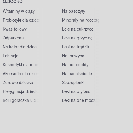
dziecko
Witaminy w ciąży
Na pasożyty
Probiotyki dla dzieci
Minerały na receptę
Kwas foliowy
Leki na cukrzycę
Odparzenia
Leki na grzybicę
Na katar dla dzieci
Leki na trądzik
Laktacja
Na tarczycę
Kosmetyki dla mam
Na hemoroidy
Akcesoria dla dzieci
Na nadciśnienie
Zdrowie dziecka
Szczepionki
Pielęgnacja dziecka
Leki na otyłość
Ból i gorączka u dzieci
Leki na dnę moczanową