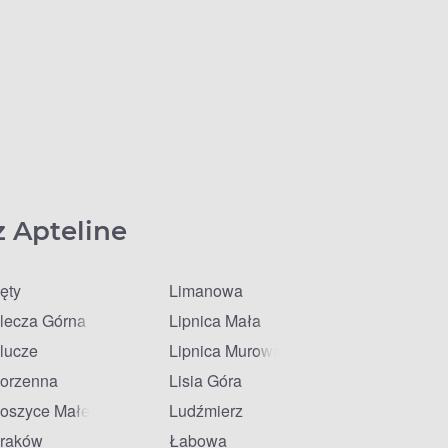
z Apteline
ęty
Limanowa
lecza Górna
Lipnica Mała
lucze
Lipnica Murowana
orzenna
Lisia Góra
oszyce Małe
Ludźmierz
raków
Łabowa