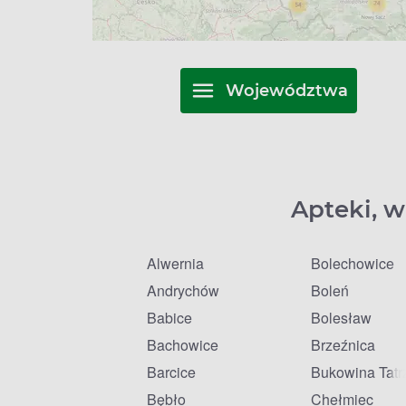
Województwa
Apteki, w
Alwernia
Bolechowice
Andrychów
Boleń
Babice
Bolesław
Bachowice
Brzeźnica
Barcice
Bukowina Tatr
Bębło
Chełmiec