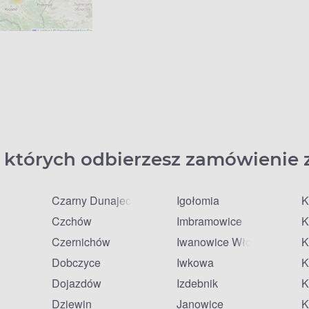
 których odbierzesz zamówienie 
Czarny Dunajec
Igołomia
K
Czchów
Imbramowice
K
Czernichów
Iwanowice Włościańskie
K
Dobczyce
Iwkowa
K
zańska
Dojazdów
Izdebnik
K
Dziewin
Janowice
K