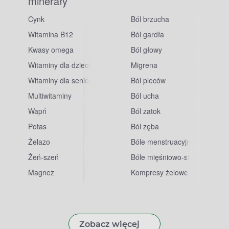
minerały
Cynk
Ból brzucha
Witamina B12
Ból gardła
Kwasy omega
Ból głowy
Witaminy dla dzieci
Migrena
Witaminy dla seniorów
Ból pleców
Multiwitaminy
Ból ucha
Wapń
Ból zatok
Potas
Ból zęba
sowe
Żelazo
Bóle menstruacyjne
Żeń-szeń
Bóle mięśniowo-stawowe
Magnez
Kompresy żelowe
Zobacz więcej