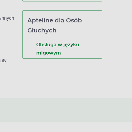
zynnych
Apteline dla Osób
Głuchych
Obsługa w języku
migowym
uty