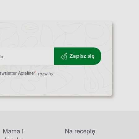
Zapisz się
wsletter Apteline
*
rozwiń>
Mama i
Na receptę