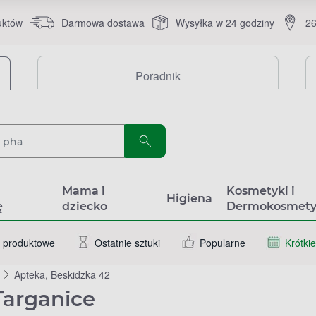
uktów
Darmowa dostawa
Wysyłka w 24 godziny
26
Poradnik
a
Mama i
Kosmetyki i
Higiena
ę
dziecko
Dermokosmety
 produktowe
Ostatnie sztuki
Popularne
Krótkie
Apteka, Beskidzka 42
Targanice