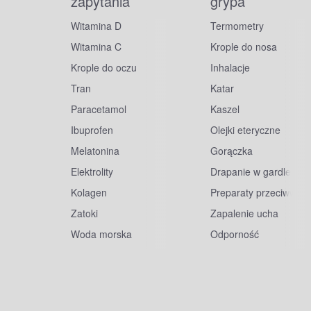
zapytania
grypa
Witamina D
Termometry
Witamina C
Krople do nosa
Krople do oczu
Inhalacje
Tran
Katar
Paracetamol
Kaszel
Ibuprofen
Olejki eteryczne
Melatonina
Gorączka
Elektrolity
Drapanie w gardle
Kolagen
Preparaty przeciwwiru
Zatoki
Zapalenie ucha
Woda morska
Odporność