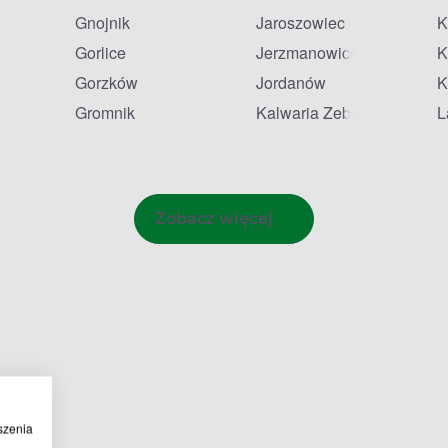
Gnojnik
Jaroszowiec
K
Gorlice
Jerzmanowice
K
Gorzków
Jordanów
K
Gromnik
Kalwaria Zebrzydowska
L
Zobacz więcej
szenia