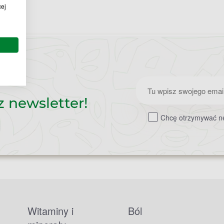
cej
Zapisz
z newsletter!
do
Chcę otrzymywać ne
newslettera
Witaminy i
Ból