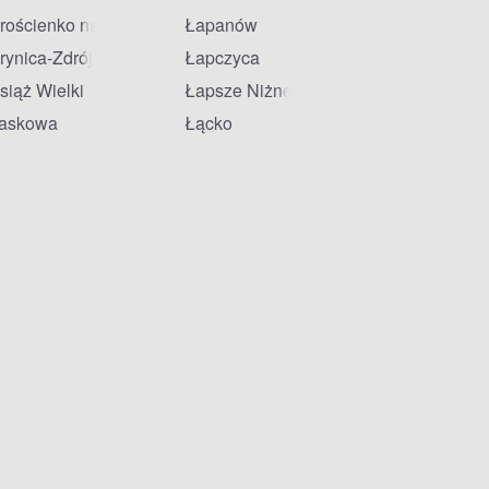
rościenko nad Dunajcem
Łapanów
rynica-Zdrój
Łapczyca
siąż Wielki
Łapsze Niżne
askowa
Łącko