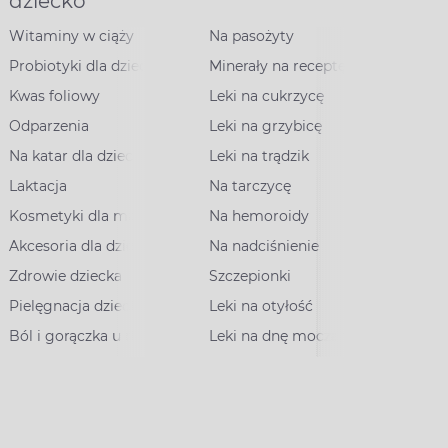
dziecko
Witaminy w ciąży
Na pasożyty
Probiotyki dla dzieci
Minerały na receptę
Kwas foliowy
Leki na cukrzycę
Odparzenia
Leki na grzybicę
Na katar dla dzieci
Leki na trądzik
Laktacja
Na tarczycę
Kosmetyki dla mam
Na hemoroidy
Akcesoria dla dzieci
Na nadciśnienie
Zdrowie dziecka
Szczepionki
Pielęgnacja dziecka
Leki na otyłość
Ból i gorączka u dzieci
Leki na dnę moczanową