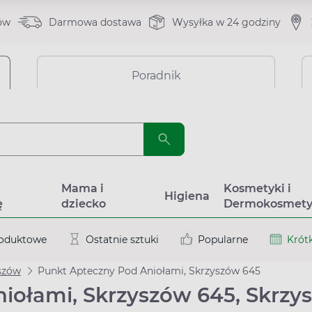
ów
Darmowa dostawa
Wysyłka w 24 godziny
Poradnik
a
Mama i
Kosmetyki i
Higiena
ę
dziecko
Dermokosmety
roduktowe
Ostatnie sztuki
Popularne
Krótk
szów
Punkt Apteczny Pod Aniołami, Skrzyszów 645
iołami, Skrzyszów 645, Skrzy