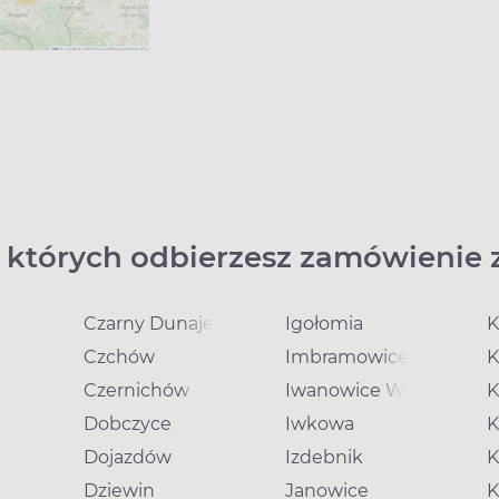
 których odbierzesz zamówienie 
Czarny Dunajec
Igołomia
K
Czchów
Imbramowice
K
Czernichów
Iwanowice Włościański
K
Dobczyce
Iwkowa
K
trzańska
Dojazdów
Izdebnik
K
Dziewin
Janowice
K