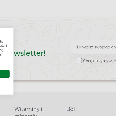
h,
Zapisz
ści i
ej.
z newsletter!
do
y,
Chcę otrzymywać 
newslettera
Witaminy i
Ból