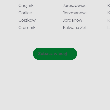
Gnojnik
Jaroszowiec
K
Gorlice
Jerzmanowice
K
Gorzków
Jordanów
K
Gromnik
Kalwaria Zebrzydowska
L
Zobacz więcej