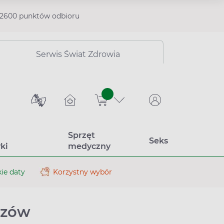
2600 punktów odbioru
Serwis Świat Zdrowia
sztuk
Sprzęt
Seks
ki
medyczny
ie daty
Korzystny wybór
szów