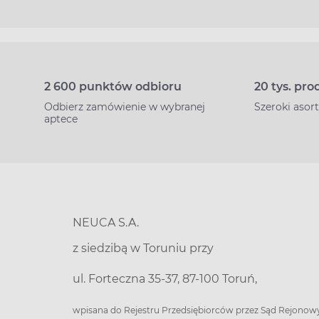
2 600 punktów odbioru
20 tys. pr
Odbierz zamówienie w wybranej
Szeroki aso
aptece
NEUCA S.A.
z siedzibą w Toruniu przy
ul. Forteczna 35-37, 87-100 Toruń,
wpisana do Rejestru Przedsiębiorców przez Sąd Rejonow