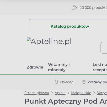
20 000 produkt
Katalog produktów
Witaminy i
Leki n
Zdrowie
minerały
recept
Nowości
Zestawy p
Strona główna
Apteki
Małopolskie
Skrzy
Punkt Apteczny Pod An