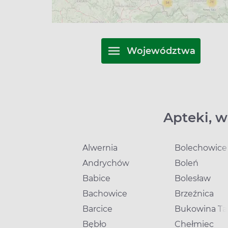
Województwa
Apteki, w
Alwernia
Bolechowice
Andrychów
Boleń
Babice
Bolesław
Bachowice
Brzeźnica
Barcice
Bukowina Ta
Bębło
Chełmiec