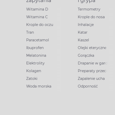
zapytania
i grypa
Witamina D
Termometry
Witamina C
Krople do nosa
Krople do oczu
Inhalacje
Tran
Katar
Paracetamol
Kaszel
Ibuprofen
Olejki eteryczne
Melatonina
Gorączka
Elektrolity
Drapanie w gardle
Kolagen
Preparaty przeciww
Zatoki
Zapalenie ucha
Woda morska
Odporność