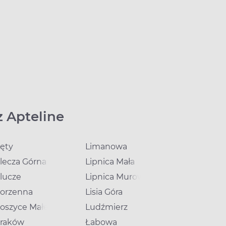
z Apteline
ęty
Limanowa
lecza Górna
Lipnica Mała
e
lucze
Lipnica Murowana
orzenna
Lisia Góra
oszyce Małe
Ludźmierz
raków
Łabowa