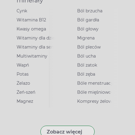
minerały
Cynk
Ból brzucha
Witamina B12
Ból gardła
Kwasy omega
Ból głowy
Witaminy dla dzieci
Migrena
Witaminy dla seniorów
Ból pleców
Multiwitaminy
Ból ucha
Wapń
Ból zatok
Potas
Ból zęba
irusowe
Żelazo
Bóle menstruacyjne
Żeń-szeń
Bóle mięśniowo-stawowe
Magnez
Kompresy żelowe
Zobacz więcej