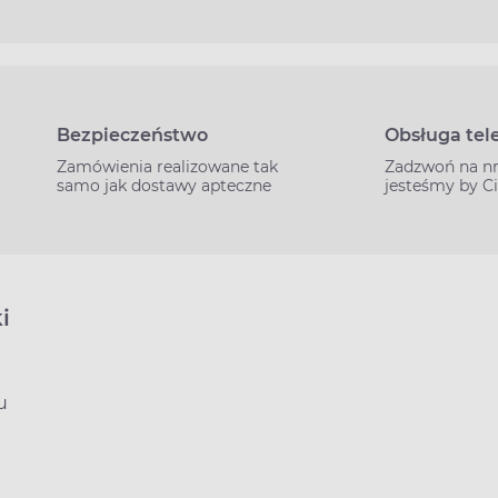
Bezpieczeństwo
Obsługa tel
Zamówienia realizowane tak
Zadzwoń na n
samo jak dostawy apteczne
jesteśmy by C
i
u