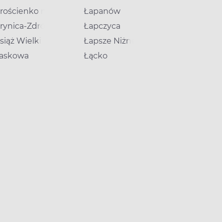
rościenko nad Dunajcem
Łapanów
rynica-Zdrój
Łapczyca
siąż Wielki
Łapsze Niżne
askowa
Łącko