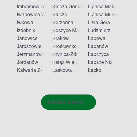
Imbramowice
Klecza Górna
Lipnica Mała
Iwanowice Włościańskie
Klucze
Lipnica Murowana
Iwkowa
Korzenna
Lisia Góra
Izdebnik
Koszyce Małe
Ludźmierz
Janowice
Kraków
Łabowa
Jaroszowiec
Krościenko nad Dunajcem
Łapanów
Jerzmanowice
Krynica-Zdrój
Łapczyca
Jordanów
Książ Wielki
Łapsze Niżne
Kalwaria Zebrzydowska
Laskowa
Łącko
Zobacz więcej