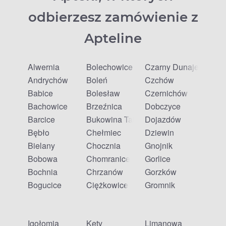
odbierzesz zamówienie z
Apteline
Alwernia
Bolechowice
Czarny Dunajec
Andrychów
Boleń
Czchów
Babice
Bolesław
Czernichów
Bachowice
Brzeźnica
Dobczyce
Barcice
Bukowina Tatrzańska
Dojazdów
Bębło
Chełmiec
Dziewin
Bielany
Chocznia
Gnojnik
Bobowa
Chomranice
Gorlice
Bochnia
Chrzanów
Gorzków
Bogucice
Ciężkowice
Gromnik
Igołomia
Kęty
Limanowa