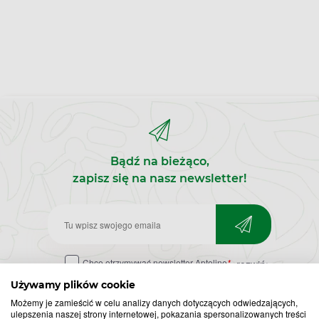
Bądź na bieżąco,
zapisz się na nasz newsletter!
Zapisz
do
Chcę otrzymywać newsletter Apteline
*
rozwiń>
newslettera
Używamy plików cookie
Możemy je zamieścić w celu analizy danych dotyczących odwiedzających,
ulepszenia naszej strony internetowej, pokazania spersonalizowanych treści