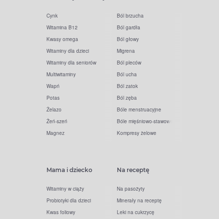
Cynk
Ból brzucha
Witamina B12
Ból gardła
Kwasy omega
Ból głowy
Witaminy dla dzieci
Migrena
Witaminy dla seniorów
Ból pleców
Multiwitaminy
Ból ucha
Wapń
Ból zatok
Potas
Ból zęba
Żelazo
Bóle menstruacyjne
Żeń-szeń
Bóle mięśniowo-stawowe
Magnez
Kompresy żelowe
Mama i dziecko
Na receptę
Witaminy w ciąży
Na pasożyty
Probiotyki dla dzieci
Minerały na receptę
Kwas foliowy
Leki na cukrzycę