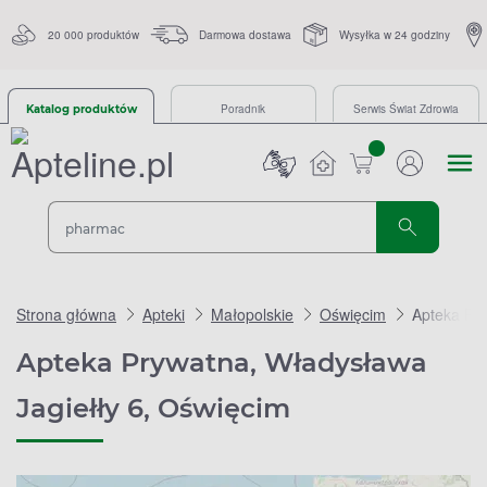
20 000 produktów
Darmowa dostawa
Wysyłka w 24 godziny
Poradnik
Serwis Świat Zdrowia
Katalog produktów
sztuk
Strona główna
Apteki
Małopolskie
Oświęcim
Apteka Pry
Apteka Prywatna, Władysława
Jagiełły 6, Oświęcim