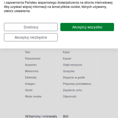
i zapewnienia Państwu wspaniałego doświadczenia na stronie internetowej.
Aby uzyskać więcej informacji na temat plików cookie, których używamy,
otwórz ustawienia.
Popularne zapytania
Przeziębienie i grypa
Dostosuj
Akceptuj wszystko
Witamina D
Termometry
Akceptuj niezbędne
Witamina C
Krople do nosa
Krople do oczu
Inhalacje
Tran
Katar
Paracetamol
Kaszel
Ibuprofen
Olejki eteryczne
Melatonina
Gorączka
Elektrolity
Drapanie w gardle
Kolagen
Preparaty przeciwwirusowe
Zatoki
Zapalenie ucha
Woda morska
Odporność
Witaminy i minerały
Ból