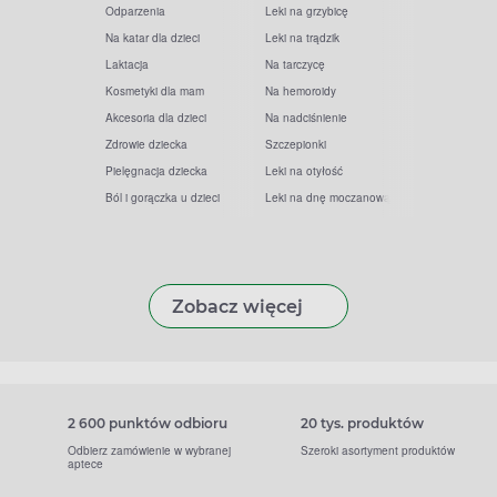
Odparzenia
Leki na grzybicę
Na katar dla dzieci
Leki na trądzik
Laktacja
Na tarczycę
Kosmetyki dla mam
Na hemoroidy
Akcesoria dla dzieci
Na nadciśnienie
Zdrowie dziecka
Szczepionki
Pielęgnacja dziecka
Leki na otyłość
Ból i gorączka u dzieci
Leki na dnę moczanową
Zobacz więcej
2 600 punktów odbioru
20 tys. produktów
Odbierz zamówienie w wybranej
Szeroki asortyment produktów
aptece