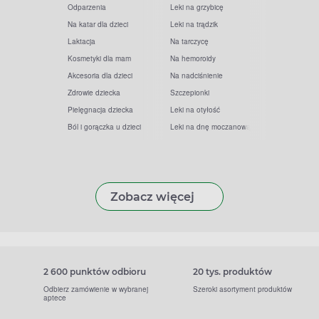
Odparzenia
Leki na grzybicę
Na katar dla dzieci
Leki na trądzik
Laktacja
Na tarczycę
Kosmetyki dla mam
Na hemoroidy
Akcesoria dla dzieci
Na nadciśnienie
Zdrowie dziecka
Szczepionki
Pielęgnacja dziecka
Leki na otyłość
Ból i gorączka u dzieci
Leki na dnę moczanową
Zobacz więcej
2 600 punktów odbioru
20 tys. produktów
Odbierz zamówienie w wybranej
Szeroki asortyment produktów
aptece