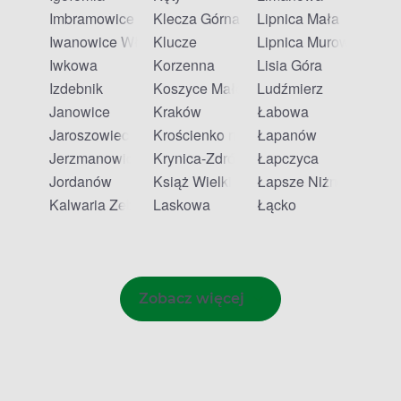
Imbramowice
Klecza Górna
Lipnica Mała
Iwanowice Włościańskie
Klucze
Lipnica Murowana
Iwkowa
Korzenna
Lisia Góra
Izdebnik
Koszyce Małe
Ludźmierz
Janowice
Kraków
Łabowa
Jaroszowiec
Krościenko nad Dunajcem
Łapanów
Jerzmanowice
Krynica-Zdrój
Łapczyca
Jordanów
Książ Wielki
Łapsze Niżne
Kalwaria Zebrzydowska
Laskowa
Łącko
Zobacz więcej