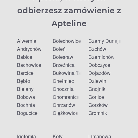
odbierzesz zamówienie z
Apteline
Alwernia
Bolechowice
Czarny Dunajec
Andrychów
Boleń
Czchów
Babice
Bolesław
Czernichów
Bachowice
Brzeźnica
Dobczyce
Barcice
Bukowina Tatrzańska
Dojazdów
Bębło
Chełmiec
Dziewin
Bielany
Chocznia
Gnojnik
Bobowa
Chomranice
Gorlice
Bochnia
Chrzanów
Gorzków
Bogucice
Ciężkowice
Gromnik
Igołomia
Kęty
Limanowa