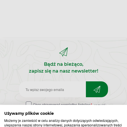
Bądź na bieżąco,
zapisz się na nasz newsletter!
Zapisz
do
Chcę otrzymywać newsletter Apteline
*
rozwiń>
newslettera
Używamy plików cookie
Możemy je zamieścić w celu analizy danych dotyczących odwiedzających,
ulepszenia naszej strony internetowej, pokazania spersonalizowanych treści