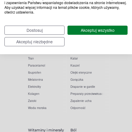
i zapewnienia Państwu wspaniałego doświadczenia na stronie internetowej.
Aby uzyskać więcej informacji na temat plików cookie, których używamy,
otwórz ustawienia.
Popularne zapytania
Przeziębienie i grypa
Dostosuj
Akceptuj wszystko
Witamina D
Termometry
Akceptuj niezbędne
Witamina C
Krople do nosa
Krople do oczu
Inhalacje
Tran
Katar
Paracetamol
Kaszel
Ibuprofen
Olejki eteryczne
Melatonina
Gorączka
Elektrolity
Drapanie w gardle
Kolagen
Preparaty przeciwwirusowe
Zatoki
Zapalenie ucha
Woda morska
Odporność
Witaminy i minerały
Ból