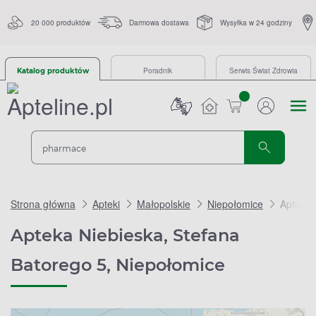
20 000 produktów
Darmowa dostawa
Wysyłka w 24 godziny
Poradnik
Serwis Świat Zdrowia
Katalog produktów
sztuk
Strona główna
Apteki
Małopolskie
Niepołomice
Apteka 
Apteka Niebieska, Stefana
Batorego 5, Niepołomice