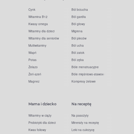
Cynk
Ból brzucha
Witamina B12
Ból gardła
Kwasy omega
Ból głowy
Witaminy dla dzieci
Migrena
Witaminy dla seniorów
Ból pleców
Multiwitaminy
Ból ucha
Wapń
Ból zatok
Potas
Ból zęba
Żelazo
Bóle menstruacyjne
Żeń-szeń
Bóle mięśniowo-stawowe
Magnez
Kompresy żelowe
Mama i dziecko
Na receptę
Witaminy w ciąży
Na pasożyty
Probiotyki dla dzieci
Minerały na receptę
Kwas foliowy
Leki na cukrzycę