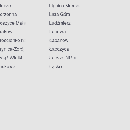
lucze
Lipnica Murowana
orzenna
Lisia Góra
oszyce Małe
Ludźmierz
raków
Łabowa
rościenko nad Dunajcem
Łapanów
rynica-Zdrój
Łapczyca
siąż Wielki
Łapsze Niżne
askowa
Łącko