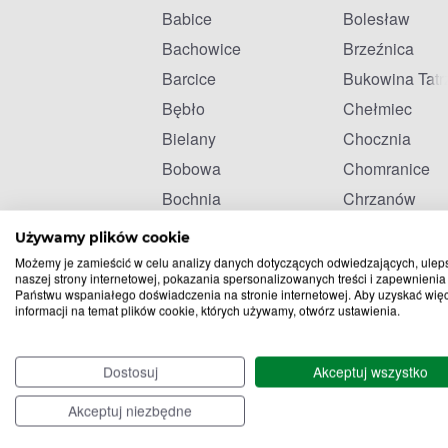
Babice
Bolesław
Bachowice
Brzeźnica
Barcice
Bukowina Tatr
Bębło
Chełmiec
Bielany
Chocznia
Bobowa
Chomranice
Bochnia
Chrzanów
Bogucice
Ciężkowice
Używamy plików cookie
Możemy je zamieścić w celu analizy danych dotyczących odwiedzających, ulep
naszej strony internetowej, pokazania spersonalizowanych treści i zapewnienia
Państwu wspaniałego doświadczenia na stronie internetowej. Aby uzyskać wię
informacji na temat plików cookie, których używamy, otwórz ustawienia.
Dostosuj
Akceptuj wszystko
Akceptuj niezbędne