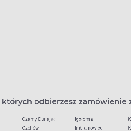
 których odbierzesz zamówienie 
Czarny Dunajec
Igołomia
K
Czchów
Imbramowice
K