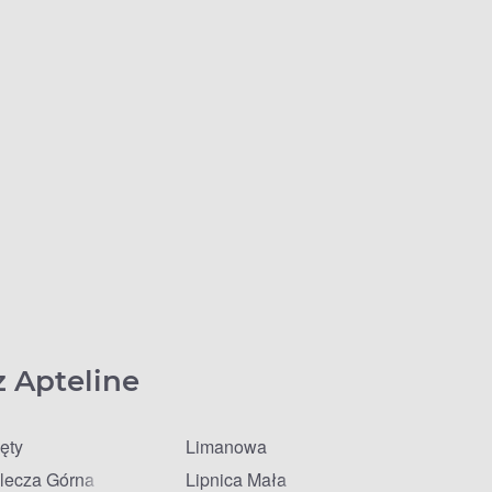
z Apteline
ęty
Limanowa
lecza Górna
Lipnica Mała