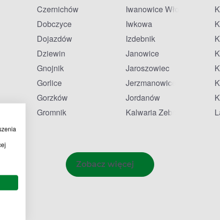
Czernichów
Iwanowice Włościańskie
K
Dobczyce
Iwkowa
K
zańska
Dojazdów
Izdebnik
K
Dziewin
Janowice
K
Gnojnik
Jaroszowiec
K
Gorlice
Jerzmanowice
K
Gorzków
Jordanów
K
Gromnik
Kalwaria Zebrzydowska
L
szenia
cej
Zobacz więcej