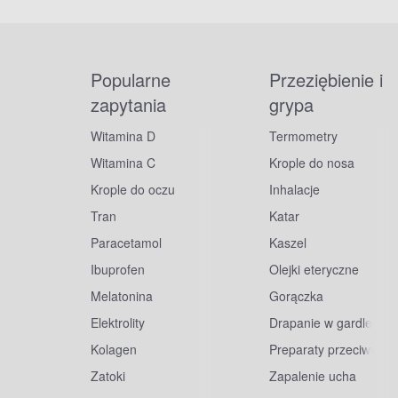
Popularne
Przeziębienie i
zapytania
grypa
Witamina D
Termometry
Witamina C
Krople do nosa
Krople do oczu
Inhalacje
Tran
Katar
Paracetamol
Kaszel
Ibuprofen
Olejki eteryczne
Melatonina
Gorączka
Elektrolity
Drapanie w gardle
Kolagen
Preparaty przeciwwiru
Zatoki
Zapalenie ucha