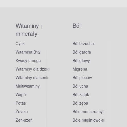
Witaminy i
Ból
minerały
Cynk
Ból brzucha
Witamina B12
Ból gardła
Kwasy omega
Ból głowy
Witaminy dla dzieci
Migrena
Witaminy dla seniorów
Ból pleców
Multiwitaminy
Ból ucha
Wapń
Ból zatok
Potas
Ból zęba
sowe
Żelazo
Bóle menstruacyjne
Żeń-szeń
Bóle mięśniowo-stawowe