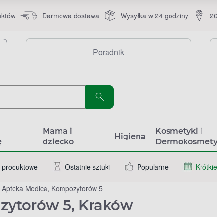
uktów
Darmowa dostawa
Wysyłka w 24 godziny
26
Poradnik
a
Mama i
Kosmetyki i
Higiena
ę
dziecko
Dermokosmety
 produktowe
Ostatnie sztuki
Popularne
Krótkie
Apteka Medica, Kompozytorów 5
zytorów 5, Kraków