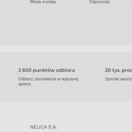
Woda morska
Odporność
2 600 punktów odbioru
20 tys. pr
Odbierz zamówienie w wybranej
Szeroki asort
aptece
NEUCA S.A.