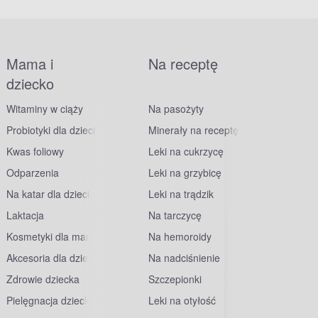
Mama i
Na receptę
dziecko
Witaminy w ciąży
Na pasożyty
Probiotyki dla dzieci
Minerały na receptę
Kwas foliowy
Leki na cukrzycę
Odparzenia
Leki na grzybicę
Na katar dla dzieci
Leki na trądzik
Laktacja
Na tarczycę
Kosmetyki dla mam
Na hemoroidy
Akcesoria dla dzieci
Na nadciśnienie
Zdrowie dziecka
Szczepionki
Pielęgnacja dziecka
Leki na otyłość