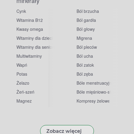
minerały
Cynk
Ból brzucha
Witamina B12
Ból gardła
Kwasy omega
Ból głowy
Witaminy dla dzieci
Migrena
Witaminy dla seniorów
Ból pleców
Multiwitaminy
Ból ucha
Wapń
Ból zatok
Potas
Ból zęba
sowe
Żelazo
Bóle menstruacyjne
Żeń-szeń
Bóle mięśniowo-stawowe
Magnez
Kompresy żelowe
Zobacz więcej