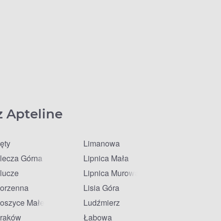
z Apteline
ęty
Limanowa
lecza Górna
Lipnica Mała
lucze
Lipnica Murowana
orzenna
Lisia Góra
oszyce Małe
Ludźmierz
raków
Łabowa