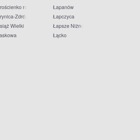
rościenko nad Dunajcem
Łapanów
rynica-Zdrój
Łapczyca
siąż Wielki
Łapsze Niżne
askowa
Łącko