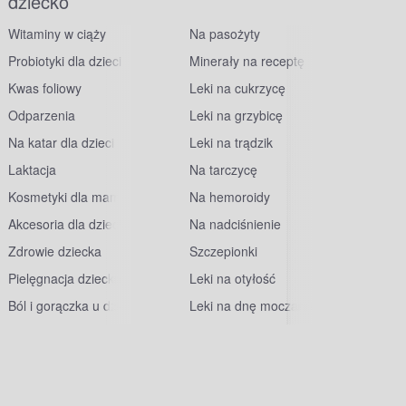
dziecko
Witaminy w ciąży
Na pasożyty
Probiotyki dla dzieci
Minerały na receptę
Kwas foliowy
Leki na cukrzycę
Odparzenia
Leki na grzybicę
Na katar dla dzieci
Leki na trądzik
Laktacja
Na tarczycę
Kosmetyki dla mam
Na hemoroidy
Akcesoria dla dzieci
Na nadciśnienie
Zdrowie dziecka
Szczepionki
Pielęgnacja dziecka
Leki na otyłość
Ból i gorączka u dzieci
Leki na dnę moczanową