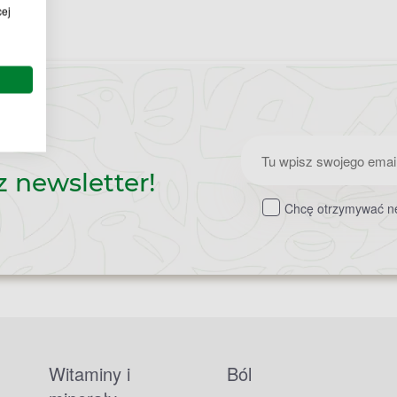
cej
Zapisz
z newsletter!
do
Chcę otrzymywać ne
newslettera
Witaminy i
Ból