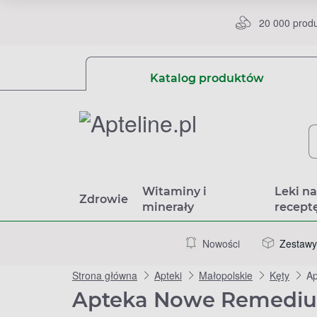
20 000 prod
Katalog produktów
Witaminy i
Leki n
Zdrowie
minerały
recept
Nowości
Zestawy
Strona główna
Apteki
Małopolskie
Kęty
Ap
Apteka Nowe Remedium,