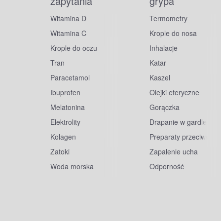
zapytania
grypa
Witamina D
Termometry
Witamina C
Krople do nosa
Krople do oczu
Inhalacje
Tran
Katar
Paracetamol
Kaszel
Ibuprofen
Olejki eteryczne
Melatonina
Gorączka
Elektrolity
Drapanie w gardle
Kolagen
Preparaty przeciwwiru
Zatoki
Zapalenie ucha
Woda morska
Odporność