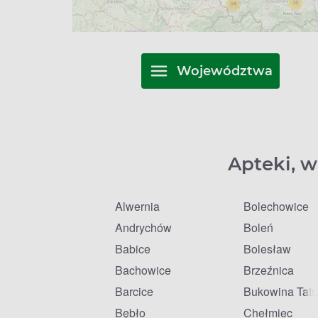
Województwa
Apteki, w
Alwernia
Bolechowice
Andrychów
Boleń
Babice
Bolesław
Bachowice
Brzeźnica
Barcice
Bukowina Tatr
Bębło
Chełmiec