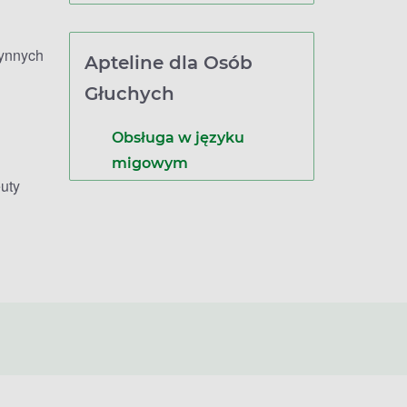
zynnych
Apteline dla Osób
Głuchych
Obsługa w języku
migowym
uty