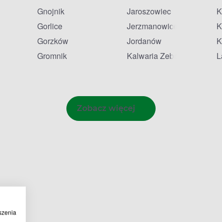
Gnojnik
Jaroszowiec
K
Gorlice
Jerzmanowice
K
Gorzków
Jordanów
K
Gromnik
Kalwaria Zebrzydowska
L
Zobacz więcej
szenia