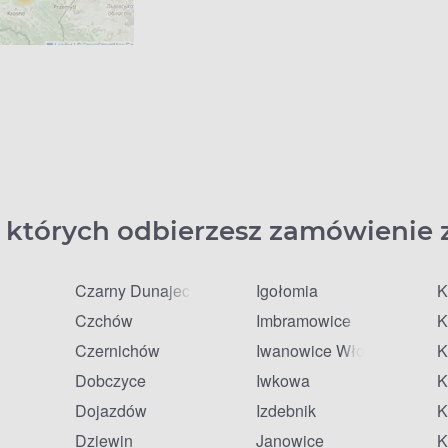
 których odbierzesz zamówienie 
Czarny Dunajec
Igołomia
K
Czchów
Imbramowice
K
Czernichów
Iwanowice Włościańskie
K
Dobczyce
Iwkowa
K
zańska
Dojazdów
Izdebnik
K
Dziewin
Janowice
K