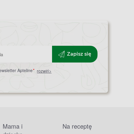
Zapisz się
wsletter Apteline
*
rozwiń>
Mama i
Na receptę