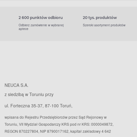
2 600 punktów odbioru
20 tys. produktów
Odbierz zamówienie w wybranej
Szeroki asortyment produktów
aptece
NEUCA S.A.
z siedzibą w Toruniu przy
ul. Forteczna 35-37, 87-100 Toruń,
wpisana do Rejestru Przedsiębiorców przez Sąd Rejonowy w
Toruniu, VII Wydział Gospodarczy KRS pod nr KRS: 0000049872,
REGON 870227804, NIP 8790017162, kapitał zakładowy 4 642