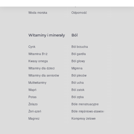
Zatoki
Zapalenie ucha
Woda morska
Odporność
Witaminy i minerały
Ból
Cynk
Ból brzucha
Witamina B12
Ból gardła
Kwasy omega
Ból głowy
Witaminy dla dzieci
Migrena
Witaminy dla seniorów
Ból pleców
Multiwitaminy
Ból ucha
Wapń
Ból zatok
Potas
Ból zęba
Żelazo
Bóle menstruacyjne
Żeń-szeń
Bóle mięśniowo-stawowe
Magnez
Kompresy żelowe