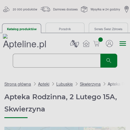
20 000 produktów
Darmowa dostawa
Wysyłka w 24 godziny
Poradnik
Serwis Świat Zdrowia
Katalog produktów
sztuk
Strona główna
Apteki
Lubuskie
Skwierzyna
Apteka Rodz
Apteka Rodzinna, 2 Lutego 15A,
Skwierzyna