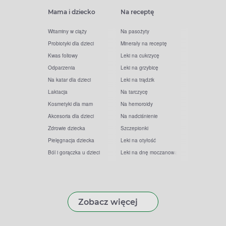
Mama i dziecko
Na receptę
Witaminy w ciąży
Na pasożyty
Probiotyki dla dzieci
Minerały na receptę
Kwas foliowy
Leki na cukrzycę
Odparzenia
Leki na grzybicę
Na katar dla dzieci
Leki na trądzik
Laktacja
Na tarczycę
Kosmetyki dla mam
Na hemoroidy
Akcesoria dla dzieci
Na nadciśnienie
Zdrowie dziecka
Szczepionki
Pielęgnacja dziecka
Leki na otyłość
Ból i gorączka u dzieci
Leki na dnę moczanową
Zobacz więcej