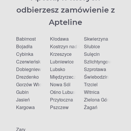
odbierzesz zamówienie z
Apteline
Babimost
Kłodawa
Skwierzyna
Bojadła
Kostrzyn nad Odrą
Słubice
Cybinka
Krzeszyce
Sulęcin
Czerwieńsk
Lubniewice
Szlichtyngowa
Dobiegniew
Lubsko
Szprotawa
Drezdenko
Międzyrzecz
Świebodzin
Gorzów Wielkopolski
Nowa Sól
Trzciel
Gubin
Ośno Lubuskie
Witnica
Jasień
Przytoczna
Zielona Góra
Kargowa
Pszczew
Żagań
Żary