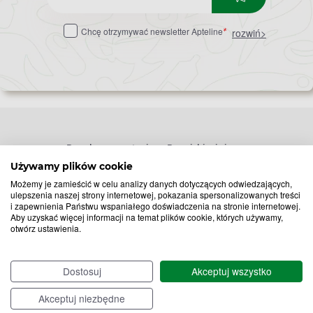
do
Chcę otrzymywać newsletter Apteline
rozwiń>
*
newslettera
Popularne zapytania
Przeziębienie i grypa
Używamy plików cookie
Witamina D
Termometry
Możemy je zamieścić w celu analizy danych dotyczących odwiedzających,
Witamina C
Krople do nosa
ulepszenia naszej strony internetowej, pokazania spersonalizowanych treści
i zapewnienia Państwu wspaniałego doświadczenia na stronie internetowej.
Krople do oczu
Inhalacje
Aby uzyskać więcej informacji na temat plików cookie, których używamy,
Tran
Katar
otwórz ustawienia.
Paracetamol
Kaszel
Ibuprofen
Olejki eteryczne
Dostosuj
Akceptuj wszystko
Melatonina
Gorączka
Elektrolity
Drapanie w gardle
Akceptuj niezbędne
Kolagen
Preparaty przeciwwirusowe