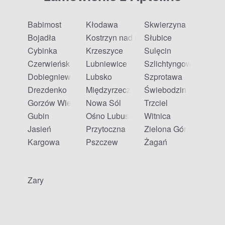
Babimost
Kłodawa
Skwierzyna
Bojadła
Kostrzyn nad Odrą
Słubice
Cybinka
Krzeszyce
Sulęcin
Czerwieńsk
Lubniewice
Szlichtyngowa
Dobiegniew
Lubsko
Szprotawa
Drezdenko
Międzyrzecz
Świebodzin
Gorzów Wielkopolski
Nowa Sól
Trzciel
Gubin
Ośno Lubuskie
Witnica
Jasień
Przytoczna
Zielona Góra
Kargowa
Pszczew
Żagań
Żary