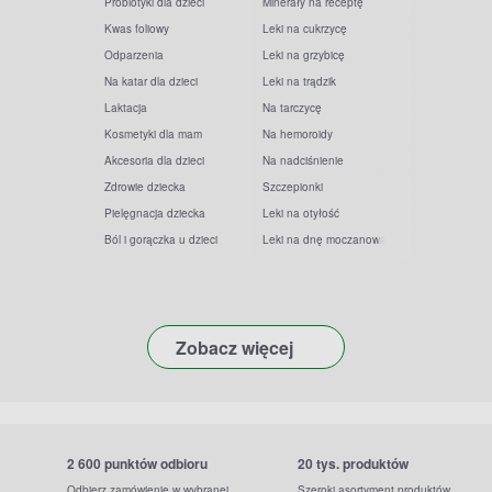
Probiotyki dla dzieci
Minerały na receptę
Kwas foliowy
Leki na cukrzycę
Odparzenia
Leki na grzybicę
Na katar dla dzieci
Leki na trądzik
Laktacja
Na tarczycę
Kosmetyki dla mam
Na hemoroidy
Akcesoria dla dzieci
Na nadciśnienie
Zdrowie dziecka
Szczepionki
Pielęgnacja dziecka
Leki na otyłość
Ból i gorączka u dzieci
Leki na dnę moczanową
Zobacz więcej
2 600 punktów odbioru
20 tys. produktów
Odbierz zamówienie w wybranej
Szeroki asortyment produktów