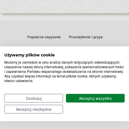
Popularne zapytania
Przeziębienie i grypa
Witamina D
Termometry
Używamy plików cookie
Witamina C
Krople do nosa
Możemy je zamieścić w celu analizy danych dotyczących odwiedzających,
Krople do oczu
Inhalacje
ulepszenia naszej strony internetowej, pokazania spersonalizowanych treści
Tran
Katar
i zapewnienia Państwu wspaniałego doświadczenia na stronie internetowej.
Aby uzyskać więcej informacji na temat plików cookie, których używamy,
Paracetamol
Kaszel
otwórz ustawienia.
Ibuprofen
Olejki eteryczne
Melatonina
Gorączka
Elektrolity
Drapanie w gardle
Dostosuj
Akceptuj wszystko
Kolagen
Preparaty przeciwwirusowe
Akceptuj niezbędne
Zatoki
Zapalenie ucha
Woda morska
Odporność