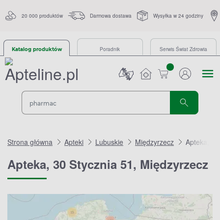
20 000 produktów
Darmowa dostawa
Wysyłka w 24 godziny
Poradnik
Serwis Świat Zdrowia
Katalog produktów
sztuk
Strona główna
Apteki
Lubuskie
Międzyrzecz
Apteka, 30
Apteka, 30 Stycznia 51, Międzyrzecz