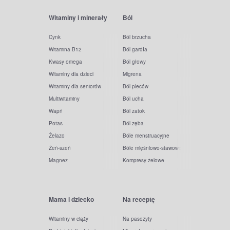
Witaminy i minerały
Ból
Cynk
Ból brzucha
Witamina B12
Ból gardła
Kwasy omega
Ból głowy
Witaminy dla dzieci
Migrena
Witaminy dla seniorów
Ból pleców
Multiwitaminy
Ból ucha
Wapń
Ból zatok
Potas
Ból zęba
Żelazo
Bóle menstruacyjne
Żeń-szeń
Bóle mięśniowo-stawowe
Magnez
Kompresy żelowe
Mama i dziecko
Na receptę
Witaminy w ciąży
Na pasożyty