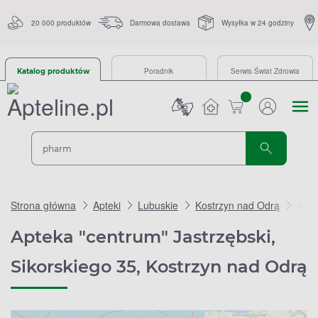
20 000 produktów
Darmowa dostawa
Wysyłka w 24 godziny
Poradnik
Serwis Świat Zdrowia
Katalog produktów
sztuk
Strona główna
Apteki
Lubuskie
Kostrzyn nad Odrą
Apte
Apteka "centrum" Jastrzębski,
Sikorskiego 35, Kostrzyn nad Odrą