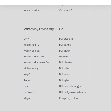
Zatoki
Zapalenie ucha
Woda morska
Odporność
Witaminy i minerały
Ból
Cynk
Ból brzucha
Witamina B12
Ból gardła
Kwasy omega
Ból głowy
Witaminy dla dzieci
Migrena
Witaminy dla seniorów
Ból pleców
Multiwitaminy
Ból ucha
Wapń
Ból zatok
Potas
Ból zęba
Żelazo
Bóle menstruacyjne
Żeń-szeń
Bóle mięśniowo-stawowe
Magnez
Kompresy żelowe