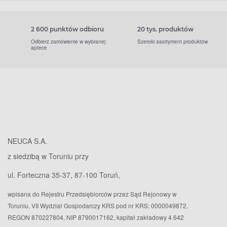
2 600 punktów odbioru
20 tys. produktów
Odbierz zamówienie w wybranej
Szeroki asortyment produktów
aptece
NEUCA S.A.
z siedzibą w Toruniu przy
ul. Forteczna 35-37, 87-100 Toruń,
wpisana do Rejestru Przedsiębiorców przez Sąd Rejonowy w
Toruniu, VII Wydział Gospodarczy KRS pod nr KRS: 0000049872,
REGON 870227804, NIP 8790017162, kapitał zakładowy 4 642