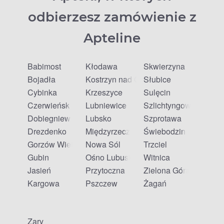
odbierzesz zamówienie z
Apteline
Babimost
Kłodawa
Skwierzyna
Bojadła
Kostrzyn nad Odrą
Słubice
Cybinka
Krzeszyce
Sulęcin
Czerwieńsk
Lubniewice
Szlichtyngowa
Dobiegniew
Lubsko
Szprotawa
Drezdenko
Międzyrzecz
Świebodzin
Gorzów Wielkopolski
Nowa Sól
Trzciel
Gubin
Ośno Lubuskie
Witnica
Jasień
Przytoczna
Zielona Góra
Kargowa
Pszczew
Żagań
Żary