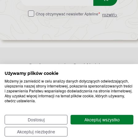
do
Chcę otrzymywać newsletter Apteline
rozwiń>
*
newslettera
Popularne zapytania
Przeziębienie i grypa
Używamy plików cookie
Witamina D
Termometry
Możemy je zamieścić w celu analizy danych dotyczących odwiedzających,
Witamina C
Krople do nosa
ulepszenia naszej strony internetowej, pokazania spersonalizowanych treści
i zapewnienia Państwu wspaniałego doświadczenia na stronie internetowej.
Krople do oczu
Inhalacje
Aby uzyskać więcej informacji na temat plików cookie, których używamy,
Tran
Katar
otwórz ustawienia.
Paracetamol
Kaszel
Ibuprofen
Olejki eteryczne
Dostosuj
Akceptuj wszystko
Melatonina
Gorączka
Elektrolity
Drapanie w gardle
Akceptuj niezbędne
Kolagen
Preparaty przeciwwirusowe