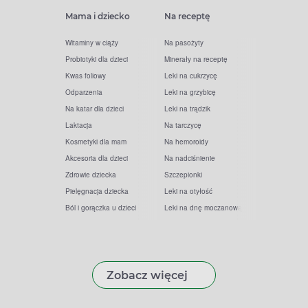
Mama i dziecko
Na receptę
Witaminy w ciąży
Na pasożyty
Probiotyki dla dzieci
Minerały na receptę
Kwas foliowy
Leki na cukrzycę
Odparzenia
Leki na grzybicę
Na katar dla dzieci
Leki na trądzik
Laktacja
Na tarczycę
Kosmetyki dla mam
Na hemoroidy
Akcesoria dla dzieci
Na nadciśnienie
Zdrowie dziecka
Szczepionki
Pielęgnacja dziecka
Leki na otyłość
Ból i gorączka u dzieci
Leki na dnę moczanową
Zobacz więcej