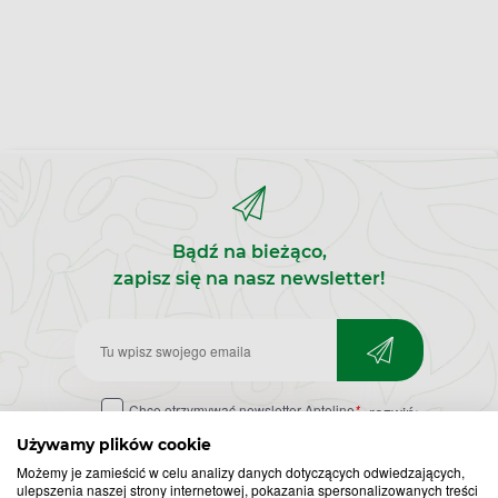
Bądź na bieżąco,
zapisz się na nasz newsletter!
Zapisz
do
Chcę otrzymywać newsletter Apteline
*
rozwiń>
newslettera
Używamy plików cookie
Możemy je zamieścić w celu analizy danych dotyczących odwiedzających,
ulepszenia naszej strony internetowej, pokazania spersonalizowanych treści