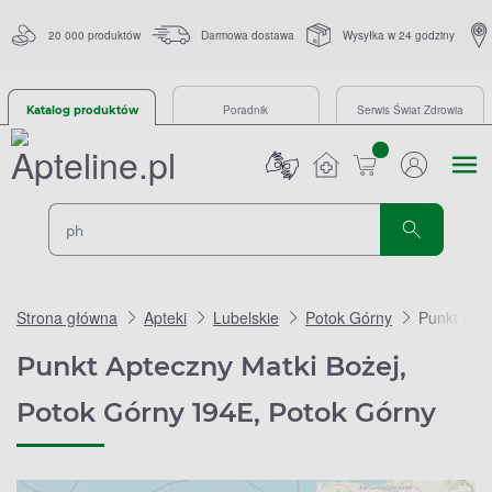
20 000 produktów
Darmowa dostawa
Wysyłka w 24 godziny
Poradnik
Serwis Świat Zdrowia
Katalog produktów
sztuk
Strona główna
Apteki
Lubelskie
Potok Górny
Punkt Apt
Punkt Apteczny Matki Bożej,
Potok Górny 194E, Potok Górny