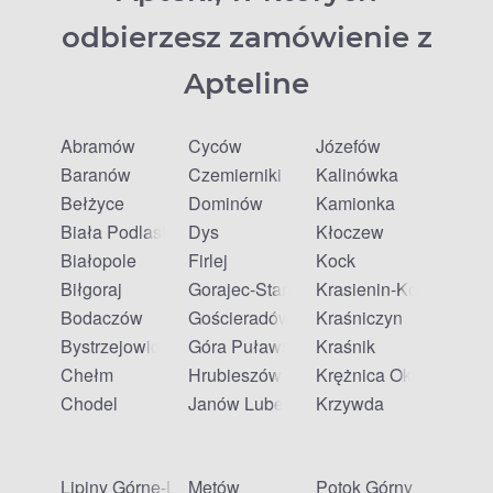
odbierzesz zamówienie z
Apteline
Abramów
Cyców
Józefów
Baranów
Czemierniki
Kalinówka
Bełżyce
Dominów
Kamionka
Biała Podlaska
Dys
Kłoczew
Białopole
Firlej
Kock
Biłgoraj
Gorajec-Stara Wieś
Krasienin-Kolonia
Bodaczów
Gościeradów Ukazowy
Kraśniczyn
Bystrzejowice Pierwsze
Góra Puławska
Kraśnik
Chełm
Hrubieszów
Krężnica Okrągła
Chodel
Janów Lubelski
Krzywda
Lipiny Górne-Lewki
Mętów
Potok Górny