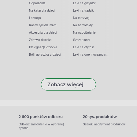
Odparzenia
Leki na grzybicę
Na katar dla dzieci
Leki na trądzik
Laktacja
Na tarczycę
Kosmetyki dla mam
Na hemoroidy
Akcesoria dla dzieci
Na nadciśnienie
Zdrowie dziecka
Szczepionki
Pielęgnacja dziecka
Leki na otyłość
Ból i gorączka u dzieci
Leki na dnę moczanową
Zobacz więcej
2 600 punktów odbioru
20 tys. produktów
Odbierz zamówienie w wybranej
Szeroki asortyment produktów
aptece