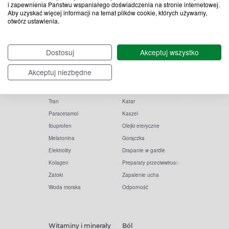
i zapewnienia Państwu wspaniałego doświadczenia na stronie internetowej.
Aby uzyskać więcej informacji na temat plików cookie, których używamy,
otwórz ustawienia.
Popularne zapytania
Przeziębienie i grypa
Dostosuj
Akceptuj wszystko
Witamina D
Termometry
Akceptuj niezbędne
Witamina C
Krople do nosa
Krople do oczu
Inhalacje
Tran
Katar
Paracetamol
Kaszel
Ibuprofen
Olejki eteryczne
Melatonina
Gorączka
Elektrolity
Drapanie w gardle
Kolagen
Preparaty przeciwwirusowe
Zatoki
Zapalenie ucha
Woda morska
Odporność
Witaminy i minerały
Ból