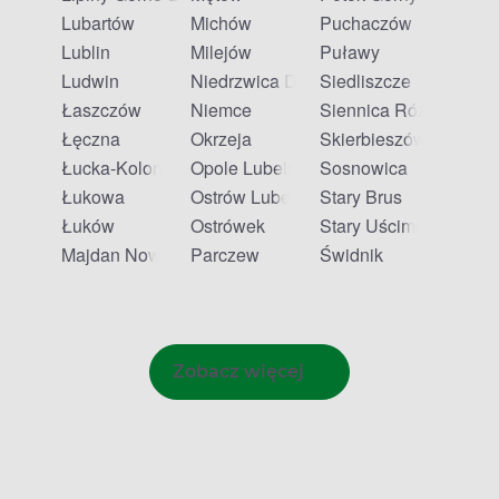
Lubartów
Michów
Puchaczów
Lublin
Milejów
Puławy
Ludwin
Niedrzwica Duża
Siedliszcze
Łaszczów
Niemce
Siennica Różana
Łęczna
Okrzeja
Skierbieszów
Łucka-Kolonia
Opole Lubelskie
Sosnowica
Łukowa
Ostrów Lubelski
Stary Brus
Łuków
Ostrówek
Stary Uścimów
Majdan Nowy
Parczew
Świdnik
Zobacz więcej