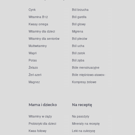
Cynk
Ból brzucha
Witamina B12
Ból gardła
Kwasy omega
Ból głowy
Witaminy dla dzieci
Migrena
Witaminy dla seniorów
Ból pleców
Multiwitaminy
Ból ucha
Wapń
Ból zatok
Potas
Ból zęba
Żelazo
Bóle menstruacyjne
Żeń-szeń
Bóle mięśniowo-stawowe
Magnez
Kompresy żelowe
Mama i dziecko
Na receptę
Witaminy w ciąży
Na pasożyty
Probiotyki dla dzieci
Minerały na receptę
Kwas foliowy
Leki na cukrzycę