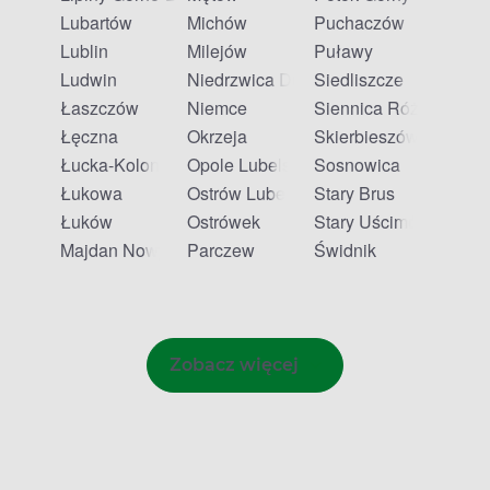
Lubartów
Michów
Puchaczów
Lublin
Milejów
Puławy
Ludwin
Niedrzwica Duża
Siedliszcze
Łaszczów
Niemce
Siennica Różana
Łęczna
Okrzeja
Skierbieszów
Łucka-Kolonia
Opole Lubelskie
Sosnowica
Łukowa
Ostrów Lubelski
Stary Brus
Łuków
Ostrówek
Stary Uścimów
Majdan Nowy
Parczew
Świdnik
Zobacz więcej