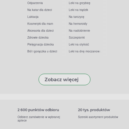
Odparzenia
Leki na grzybicę
Na katar dla dzieci
Leki na trądzik
Laktacja
Na tarczycę
Kosmetyki dla mam
Na hemoroidy
Akcesoria dla dzieci
Na nadciśnienie
Zdrowie dziecka
Szczepionki
Pielęgnacja dziecka
Leki na otyłość
Ból i gorączka u dzieci
Leki na dnę moczanową
Zobacz więcej
2 600 punktów odbioru
20 tys. produktów
Odbierz zamówienie w wybranej
Szeroki asortyment produktów
aptece