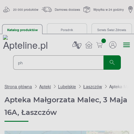
20 000 produktów
Darmowa dostawa
Wysyłka w 24 godziny
Poradnik
Serwis Świat Zdrowia
Katalog produktów
sztuk
Strona główna
Apteki
Lubelskie
Łaszczów
Apteka Małgo
Apteka Małgorzata Malec, 3 Maja
16A, Łaszczów