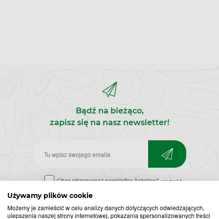
Bądź na bieżąco,
zapisz się na nasz newsletter!
Zapisz
do
Chcę otrzymywać newsletter Apteline
*
rozwiń>
newslettera
Używamy plików cookie
Możemy je zamieścić w celu analizy danych dotyczących odwiedzających,
ulepszenia naszej strony internetowej, pokazania spersonalizowanych treści