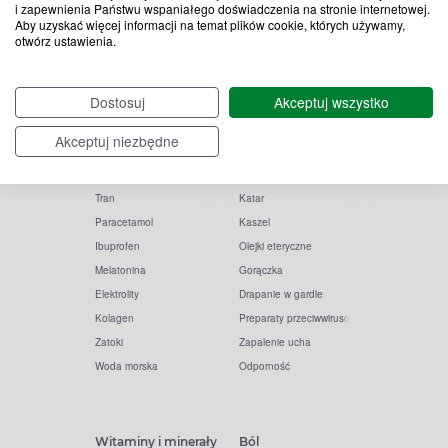
i zapewnienia Państwu wspaniałego doświadczenia na stronie internetowej.
Aby uzyskać więcej informacji na temat plików cookie, których używamy,
otwórz ustawienia.
Popularne zapytania
Przeziębienie i grypa
Dostosuj
Akceptuj wszystko
Witamina D
Termometry
Akceptuj niezbędne
Witamina C
Krople do nosa
Krople do oczu
Inhalacje
Tran
Katar
Paracetamol
Kaszel
Ibuprofen
Olejki eteryczne
Melatonina
Gorączka
Elektrolity
Drapanie w gardle
Kolagen
Preparaty przeciwwirusowe
Zatoki
Zapalenie ucha
Woda morska
Odporność
Witaminy i minerały
Ból