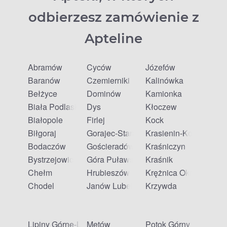
odbierzesz zamówienie z
Apteline
Abramów
Cyców
Józefów
Baranów
Czemierniki
Kalinówka
Bełżyce
Dominów
Kamionka
Biała Podlaska
Dys
Kłoczew
Białopole
Firlej
Kock
Biłgoraj
Gorajec-Stara Wieś
Krasienin-Kolonia
Bodaczów
Gościeradów Ukazowy
Kraśniczyn
Bystrzejowice Pierwsze
Góra Puławska
Kraśnik
Chełm
Hrubieszów
Krężnica Okrągła
Chodel
Janów Lubelski
Krzywda
Lipiny Górne-Lewki
Mętów
Potok Górny