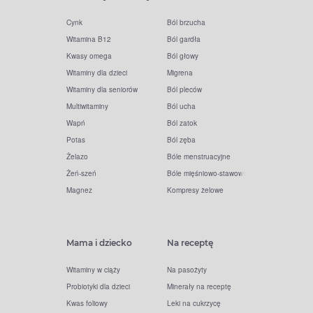
Cynk
Ból brzucha
Witamina B12
Ból gardła
Kwasy omega
Ból głowy
Witaminy dla dzieci
Migrena
Witaminy dla seniorów
Ból pleców
Multiwitaminy
Ból ucha
Wapń
Ból zatok
Potas
Ból zęba
Żelazo
Bóle menstruacyjne
Żeń-szeń
Bóle mięśniowo-stawowe
Magnez
Kompresy żelowe
Mama i dziecko
Na receptę
Witaminy w ciąży
Na pasożyty
Probiotyki dla dzieci
Minerały na receptę
Kwas foliowy
Leki na cukrzycę