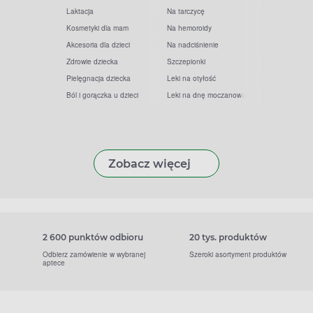
Laktacja
Na tarczycę
Kosmetyki dla mam
Na hemoroidy
Akcesoria dla dzieci
Na nadciśnienie
Zdrowie dziecka
Szczepionki
Pielęgnacja dziecka
Leki na otyłość
Ból i gorączka u dzieci
Leki na dnę moczanową
Zobacz więcej
2 600 punktów odbioru
20 tys. produktów
Odbierz zamówienie w wybranej
Szeroki asortyment produktów
aptece