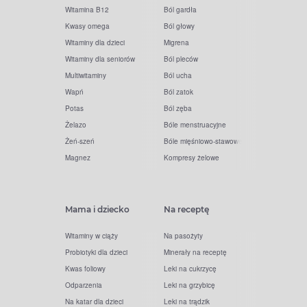
Witamina B12
Ból gardła
Kwasy omega
Ból głowy
Witaminy dla dzieci
Migrena
Witaminy dla seniorów
Ból pleców
Multiwitaminy
Ból ucha
Wapń
Ból zatok
Potas
Ból zęba
Żelazo
Bóle menstruacyjne
Żeń-szeń
Bóle mięśniowo-stawowe
Magnez
Kompresy żelowe
Mama i dziecko
Na receptę
Witaminy w ciąży
Na pasożyty
Probiotyki dla dzieci
Minerały na receptę
Kwas foliowy
Leki na cukrzycę
Odparzenia
Leki na grzybicę
Na katar dla dzieci
Leki na trądzik