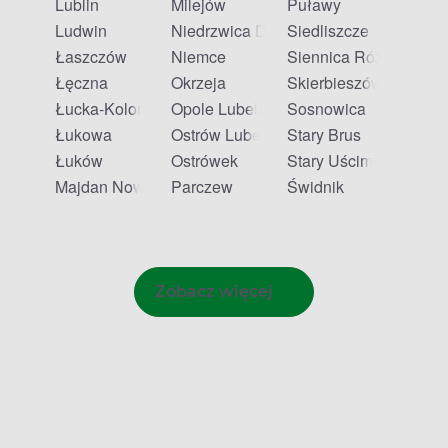
Lublin
Milejów
Puławy
Ludwin
Niedrzwica Duża
Siedliszcze
Łaszczów
Niemce
Siennica Różana
Łęczna
Okrzeja
Skierbieszów
Łucka-Kolonia
Opole Lubelskie
Sosnowica
Łukowa
Ostrów Lubelski
Stary Brus
Łuków
Ostrówek
Stary Uścimów
Majdan Nowy
Parczew
Świdnik
Zobacz więcej