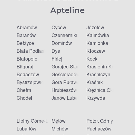
Apteline
Abramów
Cyców
Józefów
Baranów
Czemierniki
Kalinówka
Bełżyce
Dominów
Kamionka
Biała Podlaska
Dys
Kłoczew
Białopole
Firlej
Kock
Biłgoraj
Gorajec-Stara Wieś
Krasienin-Kolonia
Bodaczów
Gościeradów Ukazowy
Kraśniczyn
Bystrzejowice Pierwsze
Góra Puławska
Kraśnik
Chełm
Hrubieszów
Krężnica Okrągła
Chodel
Janów Lubelski
Krzywda
Lipiny Górne-Lewki
Mętów
Potok Górny
Lubartów
Michów
Puchaczów