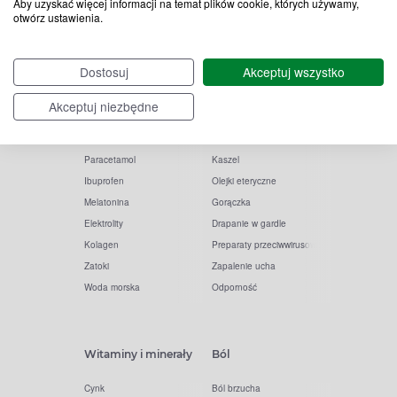
Aby uzyskać więcej informacji na temat plików cookie, których używamy,
otwórz ustawienia.
Popularne zapytania
Przeziębienie i grypa
Dostosuj
Akceptuj wszystko
Witamina D
Termometry
Witamina C
Krople do nosa
Akceptuj niezbędne
Krople do oczu
Inhalacje
Tran
Katar
Paracetamol
Kaszel
Ibuprofen
Olejki eteryczne
Melatonina
Gorączka
Elektrolity
Drapanie w gardle
Kolagen
Preparaty przeciwwirusowe
Zatoki
Zapalenie ucha
Woda morska
Odporność
Witaminy i minerały
Ból
Cynk
Ból brzucha