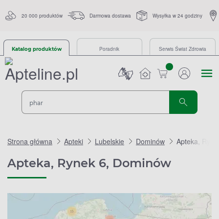
20 000 produktów
Darmowa dostawa
Wysyłka w 24 godziny
Poradnik
Serwis Świat Zdrowia
Katalog produktów
sztuk
Strona główna
Apteki
Lubelskie
Dominów
Apteka, Ryne
Apteka, Rynek 6, Dominów