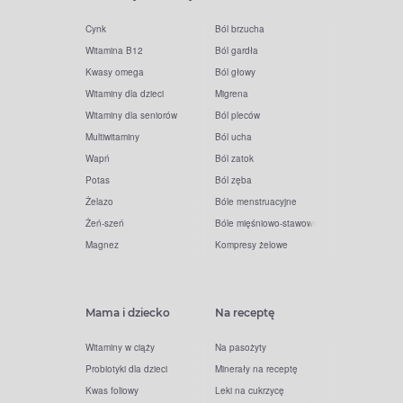
Cynk
Ból brzucha
Witamina B12
Ból gardła
Kwasy omega
Ból głowy
Witaminy dla dzieci
Migrena
Witaminy dla seniorów
Ból pleców
Multiwitaminy
Ból ucha
Wapń
Ból zatok
Potas
Ból zęba
Żelazo
Bóle menstruacyjne
Żeń-szeń
Bóle mięśniowo-stawowe
Magnez
Kompresy żelowe
Mama i dziecko
Na receptę
Witaminy w ciąży
Na pasożyty
Probiotyki dla dzieci
Minerały na receptę
Kwas foliowy
Leki na cukrzycę