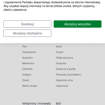
i zapewnienia Państwu wspaniałego doświadczenia na stronie internetowej.
Aby uzyskać więcej informacji na temat plików cookie, których używamy,
otwórz ustawienia.
Popularne zapytania
Przeziębienie i grypa
Dostosuj
Akceptuj wszystko
Witamina D
Termometry
Akceptuj niezbędne
Witamina C
Krople do nosa
Krople do oczu
Inhalacje
Tran
Katar
Paracetamol
Kaszel
Ibuprofen
Olejki eteryczne
Melatonina
Gorączka
Elektrolity
Drapanie w gardle
Kolagen
Preparaty przeciwwirusowe
Zatoki
Zapalenie ucha
Woda morska
Odporność
Witaminy i minerały
Ból