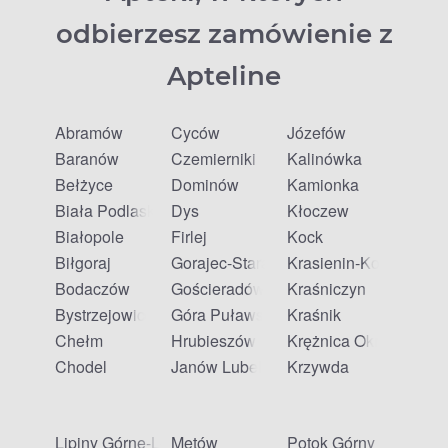
odbierzesz zamówienie z
Apteline
Abramów
Cyców
Józefów
Baranów
Czemierniki
Kalinówka
Bełżyce
Dominów
Kamionka
Biała Podlaska
Dys
Kłoczew
Białopole
Firlej
Kock
Biłgoraj
Gorajec-Stara Wieś
Krasienin-Kolonia
Bodaczów
Gościeradów Ukazowy
Kraśniczyn
Bystrzejowice Pierwsze
Góra Puławska
Kraśnik
Chełm
Hrubieszów
Krężnica Okrągła
Chodel
Janów Lubelski
Krzywda
Lipiny Górne-Lewki
Mętów
Potok Górny