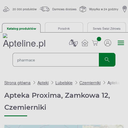
20 000 produktów
Darmowa dostawa
Wysyłka w 24 godziny
Poradnik
Serwis Świat Zdrowia
Katalog produktów
sztuk
Strona główna
Apteki
Lubelskie
Czemierniki
Apteka Pr
Apteka Proxima, Zamkowa 12,
Czemierniki