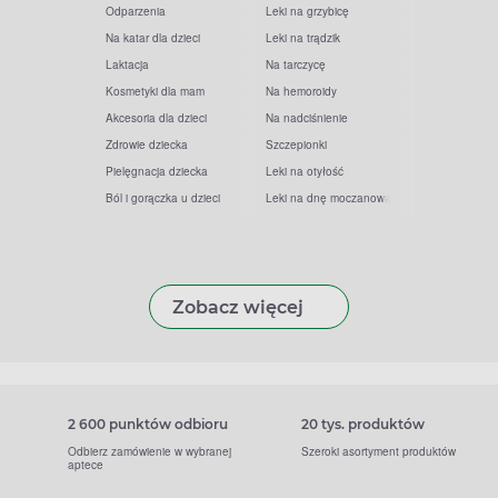
Odparzenia
Leki na grzybicę
Na katar dla dzieci
Leki na trądzik
Laktacja
Na tarczycę
Kosmetyki dla mam
Na hemoroidy
Akcesoria dla dzieci
Na nadciśnienie
Zdrowie dziecka
Szczepionki
Pielęgnacja dziecka
Leki na otyłość
Ból i gorączka u dzieci
Leki na dnę moczanową
Zobacz więcej
2 600 punktów odbioru
20 tys. produktów
Odbierz zamówienie w wybranej
Szeroki asortyment produktów
aptece