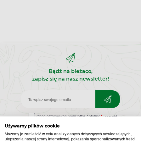
Bądź na bieżąco,
zapisz się na nasz newsletter!
Zapisz
do
Chcę otrzymywać newsletter Apteline
*
rozwiń>
newslettera
Używamy plików cookie
Możemy je zamieścić w celu analizy danych dotyczących odwiedzających,
ulepszenia naszej strony internetowej, pokazania spersonalizowanych treści