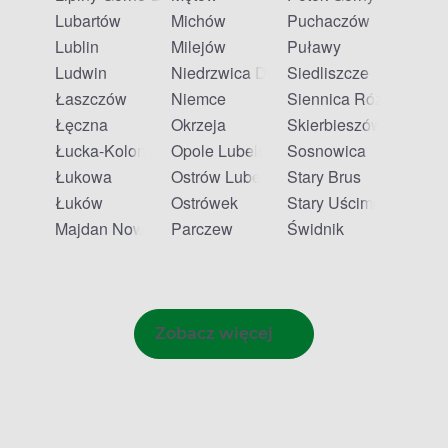
Lubartów
Michów
Puchaczów
Lublin
Milejów
Puławy
Ludwin
Niedrzwica Duża
Siedliszcze
Łaszczów
Niemce
Siennica Różana
Łęczna
Okrzeja
Skierbieszów
Łucka-Kolonia
Opole Lubelskie
Sosnowica
Łukowa
Ostrów Lubelski
Stary Brus
Łuków
Ostrówek
Stary Uścimów
Majdan Nowy
Parczew
Świdnik
Zobacz więcej