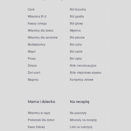
Cynk
Ból brzucha
Witamina B12
Ból gardła
Kwasy omega
Ból głowy
Witaminy dla dzieci
Migrena
Witaminy dla seniorów
Ból pleców
Multiwitaminy
Ból ucha
Wapń
Ból zatok
Potas
Ból zęba
Żelazo
Bóle menstruacyjne
Żeń-szeń
Bóle mięśniowo-stawowe
Magnez
Kompresy żelowe
Mama i dziecko
Na receptę
Witaminy w ciąży
Na pasożyty
Probiotyki dla dzieci
Minerały na receptę
Kwas foliowy
Leki na cukrzycę