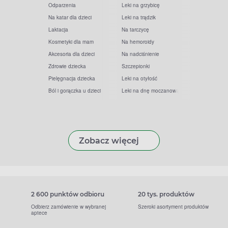
Odparzenia
Leki na grzybicę
Na katar dla dzieci
Leki na trądzik
Laktacja
Na tarczycę
Kosmetyki dla mam
Na hemoroidy
Akcesoria dla dzieci
Na nadciśnienie
Zdrowie dziecka
Szczepionki
Pielęgnacja dziecka
Leki na otyłość
Ból i gorączka u dzieci
Leki na dnę moczanową
Zobacz więcej
2 600 punktów odbioru
20 tys. produktów
Odbierz zamówienie w wybranej
Szeroki asortyment produktów
aptece