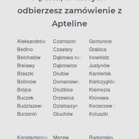
odbierzesz zamówienie z
Apteline
Aleksandrów
Czarnocin
Gomunice
Bedlno
Czastary
Grabica
Bełchatów
Dąbrowa nad Czarną
Inowłódz
Bielawy
Dąbrowice
Justynów
Błaszki
Dłutów
Kamieńsk
Bolimów
Domaniewice
Kiełczygłów
Brójce
Drużbice
Kiernozia
Buczek
Drzewica
Klonowa
Budziszewice
Działoszyn
Kocierzew Południow
Burzenin
Głuchów
Koluszki
Konstantynów Łódzki
Mazew
Radomsko