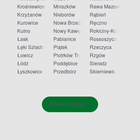
Krośniewice
Mniszków
Rawa Mazowiecka
Krzyżanów
Nieborów
Rąbień
Kurowice
Nowa Brzeźnica
Ręczno
Kutno
Nowy Kawęczyn
Rokiciny-Kolonia
Łask
Pabianice
Rossoszyca
Łęki Szlacheckie
Piątek
Rzeczyca
Łowicz
Piotrków Trybunalski
Rzgów
Łódź
Poddębice
Sieradz
Łyszkowice
Przedbórz
Skierniewice
Zobacz więcej