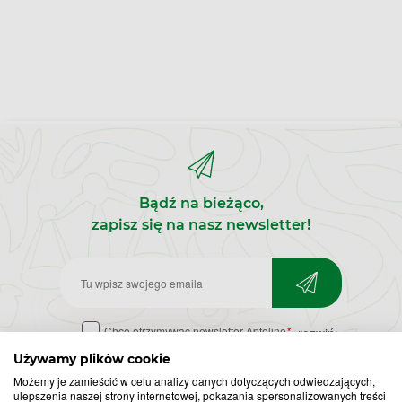
Bądź na bieżąco,
zapisz się na nasz newsletter!
Zapisz
do
Chcę otrzymywać newsletter Apteline
*
rozwiń>
newslettera
Używamy plików cookie
Możemy je zamieścić w celu analizy danych dotyczących odwiedzających,
ulepszenia naszej strony internetowej, pokazania spersonalizowanych treści