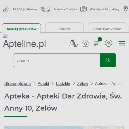
20 000 produktów
Darmowa dostawa
Wysyłka w 24 godziny
Poradnik
Serwis Świat Zdrowia
Katalog produktów
sztuk
Strona główna
Apteki
Łódzkie
Zelów
Apteka - Apteki D
Apteka - Apteki Dar Zdrowia, Św.
Anny 10, Zelów