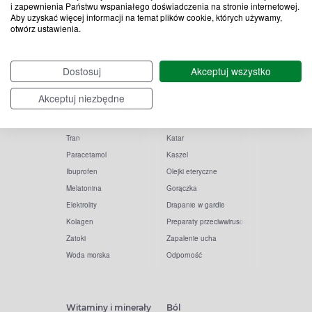
i zapewnienia Państwu wspaniałego doświadczenia na stronie internetowej.
Aby uzyskać więcej informacji na temat plików cookie, których używamy,
otwórz ustawienia.
Popularne zapytania
Przeziębienie i grypa
Dostosuj
Akceptuj wszystko
Witamina D
Termometry
Akceptuj niezbędne
Witamina C
Krople do nosa
Krople do oczu
Inhalacje
Tran
Katar
Paracetamol
Kaszel
Ibuprofen
Olejki eteryczne
Melatonina
Gorączka
Elektrolity
Drapanie w gardle
Kolagen
Preparaty przeciwwirusowe
Zatoki
Zapalenie ucha
Woda morska
Odporność
Witaminy i minerały
Ból